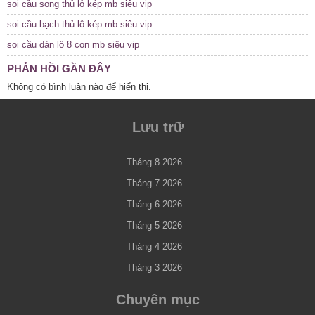
soi cầu song thủ lô kép mb siêu vip
soi cầu bạch thủ lô kép mb siêu vip
soi cầu dàn lô 8 con mb siêu vip
PHẢN HỒI GẦN ĐÂY
Không có bình luận nào để hiển thị.
Lưu trữ
Tháng 8 2026
Tháng 7 2026
Tháng 6 2026
Tháng 5 2026
Tháng 4 2026
Tháng 3 2026
Chuyên mục