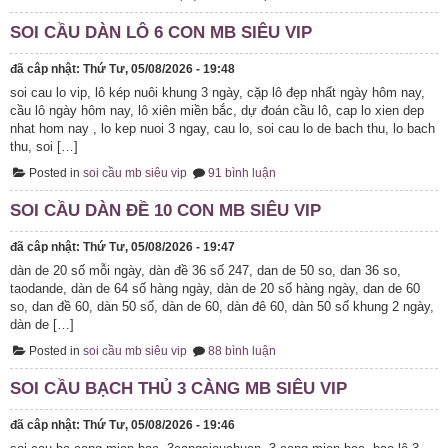
soi
cầu
SOI CẦU DÀN LÔ 6 CON MB SIÊU VIP
lô
xiên
2
đã câp nhật:
Thứ Tư, 05/08/2026 - 19:48
mb
siêu
soi cau lo vip, lô kép nuôi khung 3 ngày, cặp lô đẹp nhất ngày hôm nay,
vip
cầu lô ngày hôm nay, lô xiên miền bắc, dự đoán cầu lô, cap lo xien dep
nhat hom nay , lo kep nuoi 3 ngay, cau lo, soi cau lo de bach thu, lo bach
thu, soi […]
ở
Posted in
soi cầu mb siêu vip
91 bình luận
soi
cầu
SOI CẦU DÀN ĐỀ 10 CON MB SIÊU VIP
dàn
lô
6
đã câp nhật:
Thứ Tư, 05/08/2026 - 19:47
con
mb
dàn de 20 số mỗi ngày, dàn đề 36 số 247, dan de 50 so, dan 36 so,
siêu
taodande, dàn de 64 số hàng ngày, dàn de 20 số hàng ngày, dan de 60
vip
so, dan đề 60, dàn 50 số, dàn de 60, dàn đê 60, dàn 50 số khung 2 ngày,
dàn de […]
ở
Posted in
soi cầu mb siêu vip
88 bình luận
soi
cầu
SOI CẦU BẠCH THỦ 3 CÀNG MB SIÊU VIP
dàn
đề
10
đã câp nhật:
Thứ Tư, 05/08/2026 - 19:46
con
mb