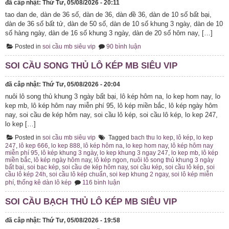
đã câp nhật:
Thứ Tư, 05/08/2026 - 20:11
mb
siêu
tao dan de, dàn de 36 số, dàn de 36, dàn đề 36, dàn de 10 số bất bại,
vip
dàn de 36 số bất tử, dàn de 50 số, dàn de 10 số khung 3 ngày, dàn de 10
số hàng ngày, dàn de 16 số khung 3 ngày, dàn de 20 số hôm nay, […]
ở
Posted in
soi cầu mb siêu vip
90 bình luận
soi
cầu
SOI CẦU SONG THỦ LÔ KÉP MB SIÊU VIP
dàn
đề
6
đã câp nhật:
Thứ Tư, 05/08/2026 - 20:04
con
mb
nuôi lô song thủ khung 3 ngày bất bại, lô kép hôm na, lo kep hom nay, lo
siêu
kep mb, lô kép hôm nay miễn phí 95, lô kép miền bắc, lô kép ngày hôm
vip
nay, soi cầu de kép hôm nay, soi cầu lô kép, soi cầu lô kép, lo kep 247,
lo kep […]
Posted in
soi cầu mb siêu vip
Tagged
bach thu lo kep
,
lô kép
,
lo kep
247
,
lô kep 666
,
lo kep 888
,
lô kép hôm na
,
lo kep hom nay
,
lô kép hôm nay
miễn phí 95
,
lô kép khung 3 ngày
,
lo kep khung 3 ngay 247
,
lo kep mb
,
lô kép
miền bắc
,
lô kép ngày hôm nay
,
lô kép ngon
,
nuôi lô song thủ khung 3 ngày
bất bại
,
soi bạc kép
,
soi cầu de kép hôm nay
,
soi cầu kép
,
soi cầu lô kép
,
soi
cầu lô kép 24h
,
soi cầu lô kép chuẩn
,
soi kep khung 2 ngay
,
soi lô kép miễn
ở
phí
,
thống kê dàn lô kép
116 bình luận
soi
cầu
SOI CẦU BẠCH THỦ LÔ KÉP MB SIÊU VIP
song
thủ
lô
đã câp nhật:
Thứ Tư, 05/08/2026 - 19:58
kép