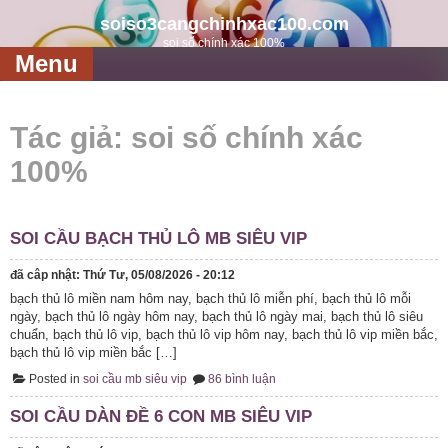
Skip
to
soiso3cangchinhxac100.com
content
soi số chính xác 100%
Menu
Tác giả:
soi số chính xác
100%
SOI CẦU BẠCH THỦ LÔ MB SIÊU VIP
đã câp nhật:
Thứ Tư, 05/08/2026 - 20:12
bạch thủ lô miền nam hôm nay, bạch thủ lô miễn phí, bạch thủ lô mỗi
ngày, bạch thủ lô ngày hôm nay, bạch thủ lô ngày mai, bạch thủ lô siêu
chuẩn, bạch thủ lô vip, bạch thủ lô vip hôm nay, bạch thủ lô vip miền bắc,
bạch thủ lô vip miền bắc […]
ở
Posted in
soi cầu mb siêu vip
86 bình luận
soi
cầu
SOI CẦU DÀN ĐỀ 6 CON MB SIÊU VIP
bạch
thủ
lô