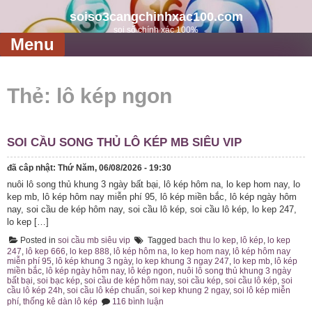
Skip
to
soiso3cangchinhxac100.com
content
soi số chính xác 100%
Menu
Thẻ:
lô kép ngon
SOI CẦU SONG THỦ LÔ KÉP MB SIÊU VIP
đã câp nhật:
Thứ Năm, 06/08/2026 - 19:30
nuôi lô song thủ khung 3 ngày bất bại, lô kép hôm na, lo kep hom nay, lo
kep mb, lô kép hôm nay miễn phí 95, lô kép miền bắc, lô kép ngày hôm
nay, soi cầu de kép hôm nay, soi cầu lô kép, soi cầu lô kép, lo kep 247,
lo kep […]
Posted in
soi cầu mb siêu vip
Tagged
bach thu lo kep
,
lô kép
,
lo kep
247
,
lô kep 666
,
lo kep 888
,
lô kép hôm na
,
lo kep hom nay
,
lô kép hôm nay
miễn phí 95
,
lô kép khung 3 ngày
,
lo kep khung 3 ngay 247
,
lo kep mb
,
lô kép
miền bắc
,
lô kép ngày hôm nay
,
lô kép ngon
,
nuôi lô song thủ khung 3 ngày
bất bại
,
soi bạc kép
,
soi cầu de kép hôm nay
,
soi cầu kép
,
soi cầu lô kép
,
soi
cầu lô kép 24h
,
soi cầu lô kép chuẩn
,
soi kep khung 2 ngay
,
soi lô kép miễn
ở
phí
,
thống kê dàn lô kép
116 bình luận
soi