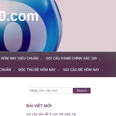
00.com
 HÔM NAY SIÊU CHUẨN
SOI CẦU XSMB CHÍNH XÁC 100
 CHUẨN
ĐỘC THỦ ĐỀ HÔM NAY
SOI CẦU ĐỀ HÔM NAY
Search
BÀI VIẾT MỚI
soi cầu dàn đề 8 con mb siêu vip