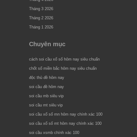
Tháng 3 2026
Tháng 2 2026
Tháng 1 2026
Chuyên mục
cách soi cầu xổ số hôm nay siêu chuẩn
chốt số miền bắc hôm nay siêu chuẩn
độc thủ đề hôm nay
soi cầu đề hôm nay
soi cầu mb siêu vip
soi cầu mt siêu vip
soi cầu xổ số mn hôm nay chính xác 100
soi cầu xổ số mt hôm nay chính xác 100
soi cầu xsmb chính xác 100