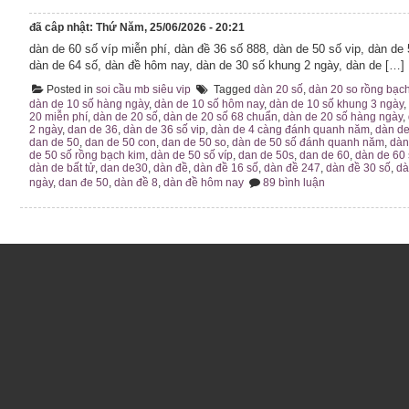
đã câp nhật:
Thứ Năm, 25/06/2026 - 20:21
dàn de 60 số víp miễn phí, dàn đề 36 số 888, dàn de 50 số vip, dàn de 
dàn de 64 số, dàn đề hôm nay, dàn de 30 số khung 2 ngày, dàn de […]
Posted in
soi cầu mb siêu vip
Tagged
dàn 20 số
,
dàn 20 so rồng bạch
dàn de 10 số hàng ngày
,
dàn de 10 số hôm nay
,
dàn de 10 số khung 3 ngày
,
20 miễn phí
,
dàn de 20 số
,
dàn de 20 số 68 chuẩn
,
dàn de 20 số hàng ngày
,
2 ngày
,
dan de 36
,
dàn de 36 số vip
,
dàn de 4 càng đánh quanh năm
,
dàn de
dan de 50
,
dan de 50 con
,
dan de 50 so
,
dàn de 50 số đánh quanh năm
,
dàn
de 50 số rồng bạch kim
,
dàn de 50 số víp
,
dan de 50s
,
dan de 60
,
dàn de 60 
dàn de bất tử
,
dan de30
,
dàn đề
,
dàn đề 16 số
,
dàn đề 247
,
dàn đề 30 số
,
dà
ở
ngày
,
dan đe 50
,
dàn đề 8
,
dàn đề hôm nay
89 bình luận
soi
cầu
dàn
đề
8
con
mb
siêu
vip