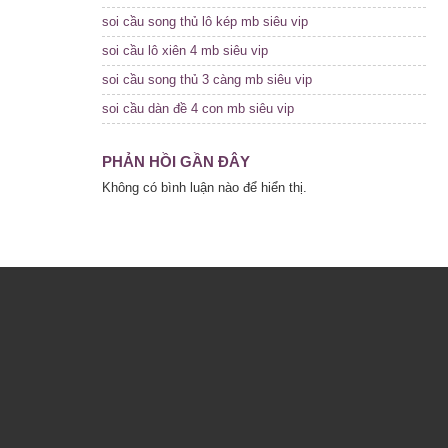
soi cầu song thủ lô kép mb siêu vip
soi cầu lô xiên 4 mb siêu vip
soi cầu song thủ 3 càng mb siêu vip
soi cầu dàn đề 4 con mb siêu vip
PHẢN HỒI GẦN ĐÂY
Không có bình luận nào để hiển thị.