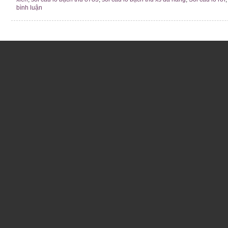
ở
bình luận
những
cách
soi
cầu
bạch
thủ
lô
chính
xác
cao