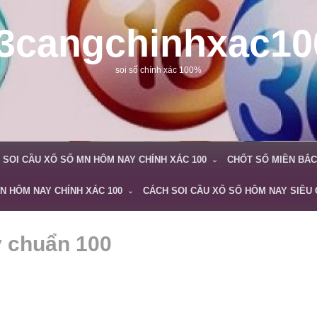
3cangchinhxac1
soi số chính xác 100%
SOI CẦU XỔ SỐ MN HÔM NAY CHÍNH XÁC 100
CHỐT SỐ MIỀN BẮC
N HÔM NAY CHÍNH XÁC 100
CÁCH SOI CẦU XỔ SỐ HÔM NAY SIÊU
y chuẩn 100