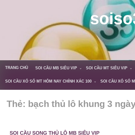
Skip
to
content
soiso
TRANG CHỦ
SOI CẦU MB SIÊU VIP
SOI CẦU MT SIÊU VIP
SOI CẦU XỔ SỐ MT HÔM NAY CHÍNH XÁC 100
SOI CẦU XỔ SỐ M
Thẻ:
bạch thủ lô khung 3 ngà
SOI CẦU SONG THỦ LÔ MB SIÊU VIP