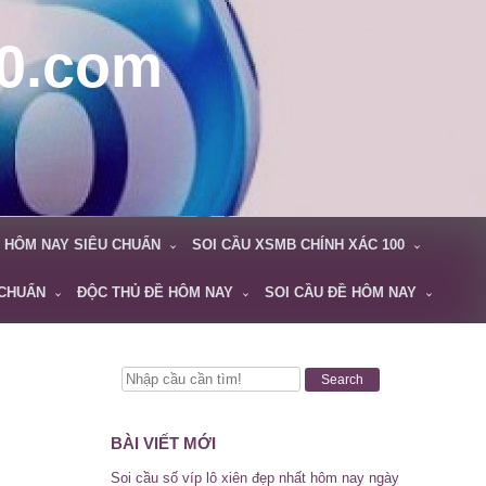
00.com
 HÔM NAY SIÊU CHUẨN
SOI CẦU XSMB CHÍNH XÁC 100
 CHUẨN
ĐỘC THỦ ĐỀ HÔM NAY
SOI CẦU ĐỀ HÔM NAY
Search
BÀI VIẾT MỚI
Soi cầu số víp lô xiên đẹp nhất hôm nay ngày