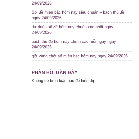
24/09/2026
Soi đề miền bắc hôm nay siêu chuẩn – bạch thủ đề
ngày 24/09/2026
dự đoán số đề hôm nay chuẩn xác nhất ngày
24/09/2026
bạch thủ đề hôm nay chính xác mỗi ngày ngày
24/09/2026
giờ vàng chốt số miền bắc hôm nay ngày 24/09/2026
PHẢN HỒI GẦN ĐÂY
Không có bình luận nào để hiển thị.