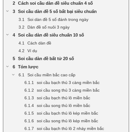
Cách soi cầu dàn đề siêu chuẩn 4 số
Soi cầu dàn đề 5 số bất bại siêu chuẩn
Soi dàn đề 5 số đánh trong ngày
Dàn đề số nuôi 3 ngày
Soi cầu dàn đề siêu chuẩn 10 số
Cách dàn đề
Ví dụ
Soi cầu dàn đề bất tử 20 số
Tóm lược
Soi cầu miền bắc cao cấp
soi cầu bạch thủ 3 càng miền bắc
soi cầu song thủ 3 càng miền bắc
soi cầu bạch thủ lô miền bắc
soi cầu song thủ lô miền bắc
soi cầu bạch thủ lô kép miền bắc
soi cầu song thủ lô kép miền bắc
soi cầu bạch thủ lô 2 nháy miền bắc