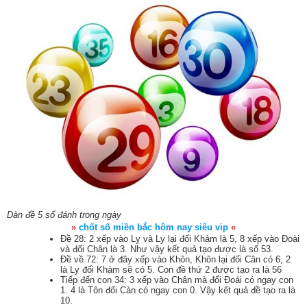
Dàn đề 5 số đánh trong ngày
»
chốt số miền bắc hôm nay siêu vip
«
Đề 28: 2 xếp vào Ly và Ly lại đối Khảm là 5, 8 xếp vào Đoài
và đối Chân là 3. Như vậy kết quả tạo được là số 53.
Đề về 72: 7 ở đây xếp vào Khôn, Khôn lại đối Cân có 6, 2
là Ly đối Khảm sẽ có 5. Con đề thứ 2 được tạo ra là 56
Tiếp đến con 34: 3 xếp vào Chân mà đối Đoái có ngay con
1. 4 là Tôn đối Càn có ngay con 0. Vậy kết quả đề tạo ra là
10.