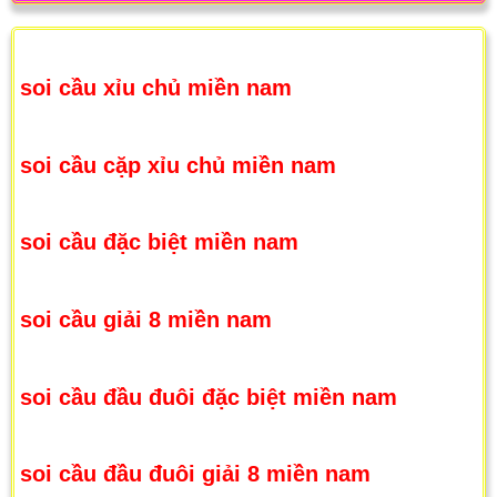
soi cầu xỉu chủ miền nam
soi cầu cặp xỉu chủ miền nam
soi cầu đặc biệt miền nam
soi cầu giải 8 miền nam
soi cầu đầu đuôi đặc biệt miền nam
soi cầu đầu đuôi giải 8 miền nam