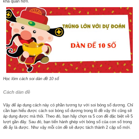
khả quan hơn.
Học lỏm cách soi dàn đề 10 số
Cách dàn đề
Vậy để áp dụng cách này có phần tương tự với soi bóng số dương. Chỉ
cần bạn hiểu được cách soi bóng số dương trong lô đề vậy thì cũng sẽ
áp dụng được mà thôi. Theo đó, bạn hãy chọn ra 5 con đề đặc biệt về 5
lượt gần đây. Sau đó, bạn tiến hành ghép với bóng số của con số trong
đề ấy là được. Như vậy mỗi còn đề sẽ được tách thành 2 cặp số mới.