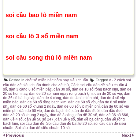
soi cầu bao lô miền nam
soi cầu lô 3 số miền nam
soi cầu song thủ lô miền nam
Posted in
chốt số miền bắc hôm nay siêu chuẩn
Tagged
A - Z cách soi
cầu dàn đề siêu chuẩn dành cho đề thủ
,
Cách soi cầu dàn đề siêu chuẩn 4
số
,
dàn 3 càng 6 số miền bắc
,
dàn 30 số
,
dàn de 10 số rồng bạch kim
,
dàn de
20 số hôm nay
,
dàn de 20 số nuôi ngày rồng bạch kim
,
dàn de 20 số vip
,
dàn
de 36 số bất bại vip
,
dàn de 4 càng
,
dàn de 4 số miễn phí
,
dàn de 4 số vip
miền bắc
,
dàn de 50 số rồng bạch kim
,
dàn de 50 số víp
,
dàn de 6 số miễn
phí
,
dàn de 60 số khung 2 ngày
,
dàn de 60 số víp miễn phí
,
dàn de 60 số vip
miễn phí
,
dàn de 60 vip
,
dàn de bạch thủ
,
dàn de đầu đuôi
,
dàn đầu đuôi
,
dàn đề 20 số khung 2 ngày
,
dàn đề 3 càng
,
dàn đề 30 số
,
dàn đề 36 số 666
,
dàn đề 4 số
,
dàn đề 50 số 247
,
dàn đề 6 số
,
dàn đề ba càng
,
dàn đề rồng
bạch kim
,
soi cầu dàn đề
,
Soi cầu dàn đề bất tử 20 số
,
soi cầu dàn đề siêu
chuẩn
,
Soi cầu dàn đề siêu chuẩn 10 số
Điều
Previous
Next