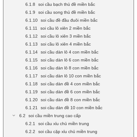
soi cầu bạch thủ đề miền bắc
soi cầu song thủ đề miền bắc
soi cầu đề đầu đuôi miền bắc
soi cầu lô xiên 2 miền bắc
soi cầu lô xiên 3 miền bắc
soi cầu lô xiên 4 miền bắc
soi cầu dàn lô 4 con miền bắc
soi cầu dàn lô 6 con miền bắc
soi cầu dàn lô 8 con miền bắc
soi cầu dàn lô 10 con miền bắc
soi cầu dàn đề 4 con miền bắc
soi cầu dàn đề 6 con miền bắc
soi cầu dàn đề 8 con miền bắc
soi cầu dàn đề 10 con miền bắc
soi cầu miền trung cao cấp
soi cầu xỉu chủ miền trung
soi cầu cặp xỉu chủ miền trung