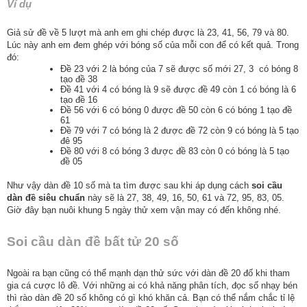
Ví dụ
Giả sử đề về 5 lượt mà anh em ghi chép được là 23, 41, 56, 79 và 80.
Lúc này anh em đem ghép với bóng số của mỗi con để có kết quả. Trong
đó:
Đề 23 với 2 là bóng của 7 sẽ được số mới 27, 3 có bóng 8
tạo đề 38
Đề 41 với 4 có bóng là 9 sẽ được đề 49 còn 1 có bóng là 6
tạo đề 16
Đề 56 với 6 có bóng 0 được đề 50 còn 6 có bóng 1 tạo đề
61
Đề 79 với 7 có bóng là 2 được đề 72 còn 9 có bóng là 5 tạo
đê 95
Đề 80 với 8 có bóng 3 được đề 83 còn 0 có bóng là 5 tạo
đề 05
Như vậy dàn đề 10 số mà ta tìm được sau khi áp dụng cách
soi cầu
dàn đề siêu chuẩn
này sẽ là 27, 38, 49, 16, 50, 61 và 72, 95, 83, 05.
Giờ đây bạn nuôi khung 5 ngày thử xem vận may có đến không nhé.
Soi cầu dàn đề bất tử 20 số
Ngoài ra bạn cũng có thể mạnh dạn thử sức với dàn đề 20 đố khi tham
gia cá cược lô đề. Với những ai có khả năng phân tích, đọc số nhạy bén
thì rào dàn đề 20 số không có gì khó khăn cả. Bạn có thể nắm chắc tỉ lệ