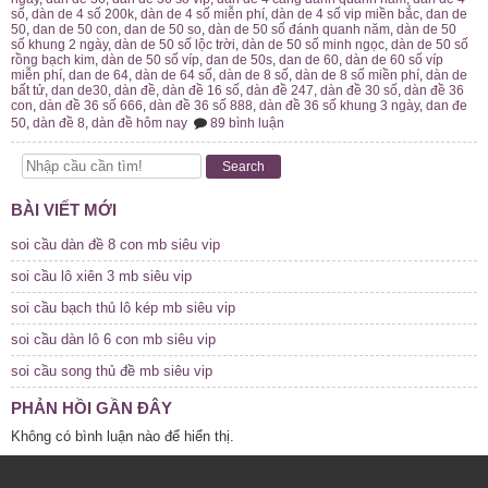
số
,
dàn de 4 số 200k
,
dàn de 4 số miễn phí
,
dàn de 4 số vip miền bắc
,
dan de
50
,
dan de 50 con
,
dan de 50 so
,
dàn de 50 số đánh quanh năm
,
dàn de 50
số khung 2 ngày
,
dàn de 50 số lộc trời
,
dàn de 50 số minh ngọc
,
dàn de 50 số
rồng bạch kim
,
dàn de 50 số víp
,
dan de 50s
,
dan de 60
,
dàn de 60 số víp
miễn phí
,
dan de 64
,
dàn de 64 số
,
dàn de 8 số
,
dàn de 8 số miền phí
,
dàn de
bất tử
,
dan de30
,
dàn đề
,
dàn đề 16 số
,
dàn đề 247
,
dàn đề 30 số
,
dàn đề 36
con
,
dàn đề 36 số 666
,
dàn đề 36 số 888
,
dàn đề 36 số khung 3 ngày
,
dan đe
ở
50
,
dàn đề 8
,
dàn đề hôm nay
89 bình luận
soi
cầu
dàn
Search
đề
8
BÀI VIẾT MỚI
con
mb
siêu
soi cầu dàn đề 8 con mb siêu vip
vip
soi cầu lô xiên 3 mb siêu vip
soi cầu bạch thủ lô kép mb siêu vip
soi cầu dàn lô 6 con mb siêu vip
soi cầu song thủ đề mb siêu vip
PHẢN HỒI GẦN ĐÂY
Không có bình luận nào để hiển thị.