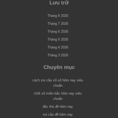
Lưu trữ
Tháng 8 2026
Tháng 7 2026
Tháng 6 2026
Tháng 5 2026
Tháng 4 2026
Tháng 3 2026
Chuyên mục
cách soi cầu xổ số hôm nay siêu
chuẩn
chốt số miền bắc hôm nay siêu
chuẩn
độc thủ đề hôm nay
soi cầu đề hôm nay