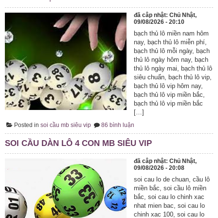
thủ
đề
đã câp nhật:
Chủ Nhật,
mb
09/08/2026 - 20:10
siêu
vip
bạch thủ lô miền nam hôm
nay, bạch thủ lô miễn phí,
bạch thủ lô mỗi ngày, bạch
thủ lô ngày hôm nay, bạch
thủ lô ngày mai, bạch thủ lô
siêu chuẩn, bạch thủ lô vip,
bạch thủ lô vip hôm nay,
bạch thủ lô vip miền bắc,
bạch thủ lô vip miền bắc
[…]
ở
Posted in
soi cầu mb siêu vip
86 bình luận
soi
cầu
SOI CẦU DÀN LÔ 4 CON MB SIÊU VIP
bạch
thủ
lô
đã câp nhật:
Chủ Nhật,
mb
09/08/2026 - 20:08
siêu
vip
soi cau lo de chuan, cầu lô
miền bắc, soi cầu lô miền
bắc, soi cau lo chinh xac
nhat mien bac, soi cau lo
chinh xac 100, soi cau lo