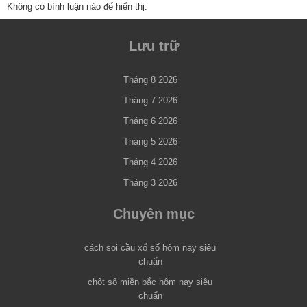
Không có bình luận nào để hiển thị.
Lưu trữ
Tháng 8 2026
Tháng 7 2026
Tháng 6 2026
Tháng 5 2026
Tháng 4 2026
Tháng 3 2026
Chuyên mục
cách soi cầu xổ số hôm nay siêu
chuẩn
chốt số miền bắc hôm nay siêu
chuẩn