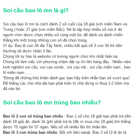
Soi cầu bao lô mn là gì?
Soi cầu bao lô mn là cách đánh 2 số cuối của 18 giải (với miền Nam và
Trung ) hoăc 27 giải (với miền Bắc). Nó là tập hợp nhiều số mà ở đó
người chơi được chọn nhiều số cùng một lúc để đánh và dành chiến
thắng khi một trong những con số đã chọn trúng.
Ví dụ: Bao lô con 34 đài Tây Ninh, chiều kết quả về 3 con 34 thì tiền
thưởng sẽ được nhân 3 lần.
Chúng tôi tự hào là website có lượng người chơi lớn nhất hiện tại .
Chúng tôi làm việc với phương châm đặt uy tín lên hàng đầu . Nhiều năm
kinh nghiệm soi cầu, soi cau xsmb , soi cau mb , soi cầu miền nam , bao
lô miền nam , …
“Đừng để những khó khăn đánh gục bạn hãy kiên nhẫn bạn sẽ vượt qua”.
Để thắng các chủ nhà đài bạn phải kiên trì nhé đừng vì thua 1-2 hôm mà
đã nản bỏ.
Soi cầu bao lô mn trúng bao nhiều?
Bao lô 2 con số trúng bao nhiêu
: Bao 1 số cho 18 giải bạn phải trả tiền
đánh 18 giải đó, đánh 1k (phí phải trả là 18k vì mua cho 18 giải) khi thắng
được 75 ngàn lời 57 ngàn. Nếu số về nhiều lần thì nhân lên.
Bao lô 3 con trúng bao nhiêu
: Đối với bên ngoài: Bao 3 số t3 lệ ăn là