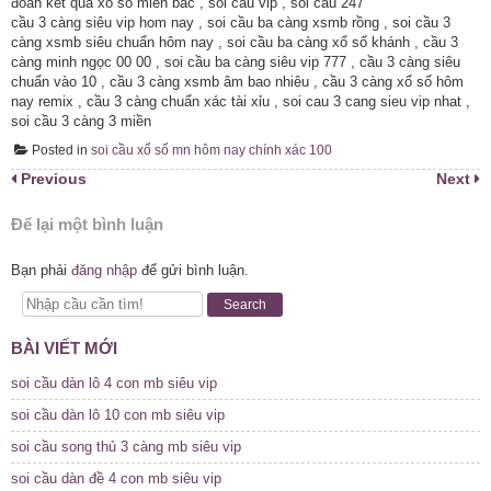
đoán kết quả xổ số miền bắc , soi cau vip , soi cau 247
cầu 3 càng siêu vip hom nay , soi cầu ba càng xsmb rồng , soi cầu 3
càng xsmb siêu chuẩn hôm nay , soi cầu ba càng xổ số khánh , cầu 3
càng minh ngọc 00 00 , soi cầu ba càng siêu vip 777 , cầu 3 càng siêu
chuẩn vào 10 , cầu 3 càng xsmb âm bao nhiêu , cầu 3 càng xổ số hôm
nay remix , cầu 3 càng chuẩn xác tài xỉu , soi cau 3 cang sieu vip nhat ,
soi cầu 3 càng 3 miền
Posted in
soi cầu xổ số mn hôm nay chính xác 100
Điều
Previous
Next
hướng
Để lại một bình luận
bài
viết
Bạn phải
đăng nhập
để gửi bình luận.
Search
BÀI VIẾT MỚI
soi cầu dàn lô 4 con mb siêu vip
soi cầu dàn lô 10 con mb siêu vip
soi cầu song thủ 3 càng mb siêu vip
soi cầu dàn đề 4 con mb siêu vip