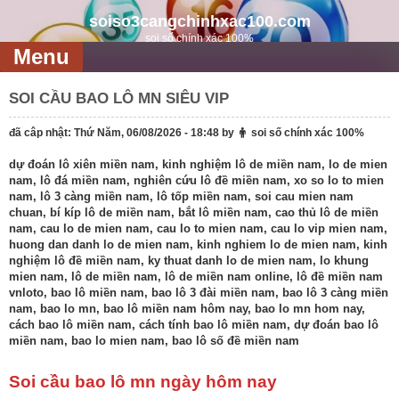
Skip
to
soiso3cangchinhxac100.com
content
soi số chính xác 100%
Menu
SOI CẦU BAO LÔ MN SIÊU VIP
đã câp nhật:
Thứ Năm, 06/08/2026 - 18:48
by
soi số chính xác 100%
dự đoán lô xiên miền nam, kinh nghiệm lô de miền nam, lo de mien
nam, lô đá miền nam, nghiên cứu lô đề miền nam, xo so lo to mien
nam, lô 3 càng miền nam, lô tốp miền nam, soi cau mien nam
chuan, bí kíp lô de miền nam, bắt lô miền nam, cao thủ lô de miền
nam, cau lo de mien nam, cau lo to mien nam, cau lo vip mien nam,
huong dan danh lo de mien nam, kinh nghiem lo de mien nam, kinh
nghiệm lô đề miền nam, ky thuat danh lo de mien nam, lo khung
mien nam, lô de miền nam, lô de miền nam online, lô đề miền nam
vnloto, bao lô miền nam, bao lô 3 đài miền nam, bao lô 3 càng miền
nam, bao lo mn, bao lô miền nam hôm nay, bao lo mn hom nay,
cách bao lô miền nam, cách tính bao lô miền nam, dự đoán bao lô
miền nam, bao lo mien nam, bao lô số đề miền nam
Soi cầu bao lô mn ngày hôm nay