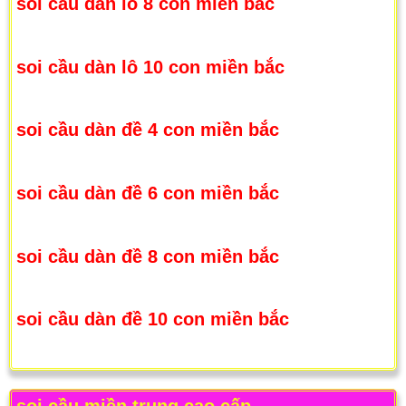
soi cầu dàn lô 8 con miền bắc
soi cầu dàn lô 10 con miền bắc
soi cầu dàn đề 4 con miền bắc
soi cầu dàn đề 6 con miền bắc
soi cầu dàn đề 8 con miền bắc
soi cầu dàn đề 10 con miền bắc
soi cầu miền trung cao cấp