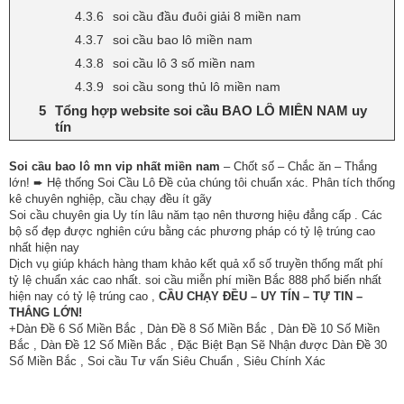
soi cầu đầu đuôi giải 8 miền nam
soi cầu bao lô miền nam
soi cầu lô 3 số miền nam
soi cầu song thủ lô miền nam
Tổng hợp website soi cầu BAO LÔ MIỀN NAM uy
tín
Soi cầu bao lô mn vip nhất miền nam
– Chốt số – Chắc ăn – Thắng
lớn! ➨ Hệ thống Soi Cầu Lô Đề của chúng tôi chuẩn xác. Phân tích thống
kê chuyên nghiệp, cầu chạy đều ít gãy
Soi cầu chuyên gia Uy tín lâu năm tạo nên thương hiệu đẳng cấp . Các
bộ số đẹp được nghiên cứu bằng các phương pháp có tỷ lệ trúng cao
nhất hiện nay
Dịch vụ giúp khách hàng tham khảo kết quả xổ số truyền thống mất phí
tỷ lệ chuẩn xác cao nhất. soi cầu miễn phí miền Bắc 888 phổ biến nhất
hiện nay có tỷ lệ trúng cao ,
CẦU CHẠY ĐỀU – UY TÍN – TỰ TIN –
THẮNG LỚN!
+Dàn Đề 6 Số Miền Bắc , Dàn Đề 8 Số Miền Bắc , Dàn Đề 10 Số Miền
Bắc , Dàn Đề 12 Số Miền Bắc , Đặc Biệt Bạn Sẽ Nhận được Dàn Đề 30
Số Miền Bắc , Soi cầu Tư vấn Siêu Chuẩn , Siêu Chính Xác