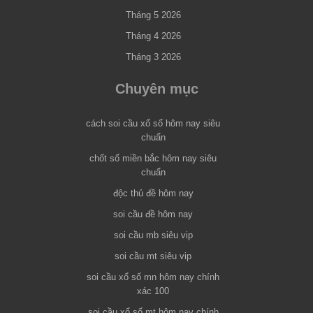
Tháng 5 2026
Tháng 4 2026
Tháng 3 2026
Chuyên mục
cách soi cầu xổ số hôm nay siêu
chuẩn
chốt số miền bắc hôm nay siêu
chuẩn
độc thủ đề hôm nay
soi cầu đề hôm nay
soi cầu mb siêu vip
soi cầu mt siêu vip
soi cầu xổ số mn hôm nay chính
xác 100
soi cầu xổ số mt hôm nay chính