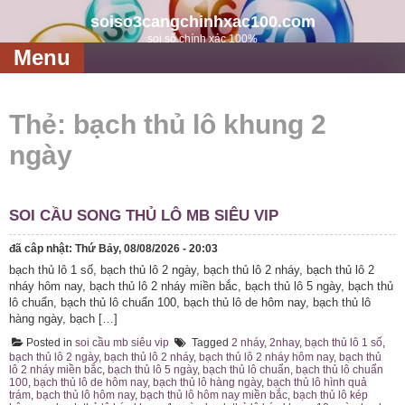
Skip
to
soiso3cangchinhxac100.com
content
soi số chính xác 100%
Menu
Thẻ:
bạch thủ lô khung 2
ngày
SOI CẦU SONG THỦ LÔ MB SIÊU VIP
đã câp nhật:
Thứ Bảy, 08/08/2026 - 20:03
bạch thủ lô 1 số, bạch thủ lô 2 ngày, bạch thủ lô 2 nháy, bạch thủ lô 2
nháy hôm nay, bạch thủ lô 2 nháy miền bắc, bạch thủ lô 5 ngày, bạch thủ
lô chuẩn, bạch thủ lô chuẩn 100, bạch thủ lô de hôm nay, bạch thủ lô
hàng ngày, bạch […]
Posted in
soi cầu mb siêu vip
Tagged
2 nháy
,
2nhay
,
bạch thủ lô 1 số
,
bạch thủ lô 2 ngày
,
bạch thủ lô 2 nháy
,
bạch thủ lô 2 nháy hôm nay
,
bạch thủ
lô 2 nháy miền bắc
,
bạch thủ lô 5 ngày
,
bạch thủ lô chuẩn
,
bạch thủ lô chuẩn
100
,
bạch thủ lô de hôm nay
,
bạch thủ lô hàng ngày
,
bạch thủ lô hình quả
trám
,
bạch thủ lô hôm nay
,
bạch thủ lô hôm nay miền bắc
,
bạch thủ lô kép