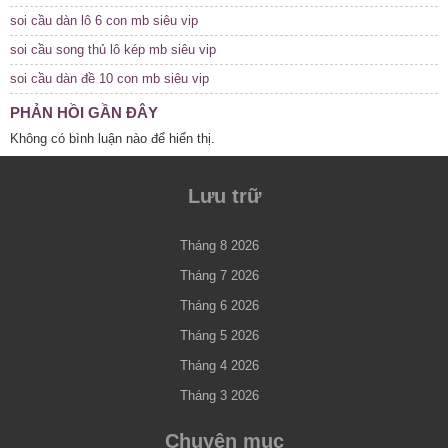
soi cầu dàn lô 6 con mb siêu vip
soi cầu song thủ lô kép mb siêu vip
soi cầu dàn đề 10 con mb siêu vip
PHẢN HỒI GẦN ĐÂY
Không có bình luận nào để hiển thị.
Lưu trữ
Tháng 8 2026
Tháng 7 2026
Tháng 6 2026
Tháng 5 2026
Tháng 4 2026
Tháng 3 2026
Chuyên mục