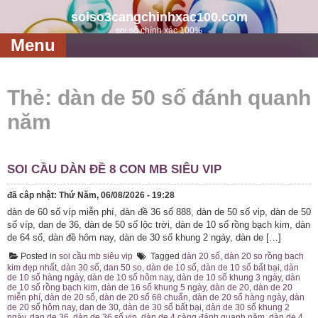
Skip
to
soiso3cangchinhxac100.com
content
soi số chính xác 100%
Menu
Thẻ:
dàn de 50 số đánh quanh
năm
SOI CẦU DÀN ĐỀ 8 CON MB SIÊU VIP
đã câp nhật:
Thứ Năm, 06/08/2026 - 19:28
dàn de 60 số víp miễn phí, dàn đề 36 số 888, dàn de 50 số vip, dàn de 50
số víp, dan de 36, dàn de 50 số lộc trời, dàn de 10 số rồng bạch kim, dàn
de 64 số, dàn đề hôm nay, dàn de 30 số khung 2 ngày, dàn de […]
Posted in
soi cầu mb siêu vip
Tagged
dàn 20 số
,
dàn 20 so rồng bạch
kim đẹp nhất
,
dàn 30 số
,
dan 50 so
,
dàn de 10 số
,
dàn de 10 số bất bại
,
dàn
de 10 số hàng ngày
,
dàn de 10 số hôm nay
,
dàn de 10 số khung 3 ngày
,
dàn
de 10 số rồng bạch kim
,
dàn de 16 số khung 5 ngày
,
dàn de 20
,
dàn de 20
miễn phí
,
dàn de 20 số
,
dàn de 20 số 68 chuẩn
,
dàn de 20 số hàng ngày
,
dàn
de 20 số hôm nay
,
dan de 30
,
dàn de 30 số bất bại
,
dàn de 30 số khung 2
ngày
,
dan de 36
,
dàn de 36 số vip
,
dàn de 4 càng đánh quanh năm
,
dàn de 4