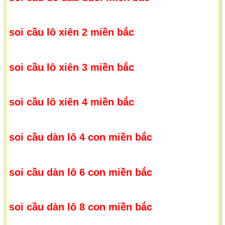
soi cầu lô xiên 2 miền bắc
soi cầu lô xiên 3 miền bắc
soi cầu lô xiên 4 miền bắc
soi cầu dàn lô 4 con miền bắc
soi cầu dàn lô 6 con miền bắc
soi cầu dàn lô 8 con miền bắc