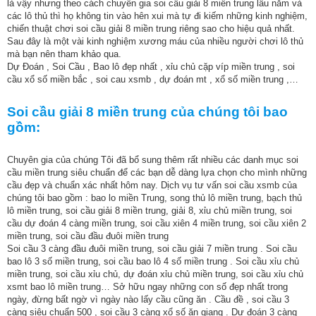
là vậy nhưng theo cách chuyên gia soi cầu giải 8 miền trung lâu năm và
các lô thủ thì họ không tin vào hên xui mà tự đi kiếm những kinh nghiệm,
chiến thuật chơi soi cầu giải 8 miền trung riêng sao cho hiệu quả nhất.
Sau đây là một vài kinh nghiệm xương máu của nhiều người chơi lô thủ
mà bạn nên tham khảo qua.
Dự Đoán , Soi Cầu , Bao lô đẹp nhất , xỉu chủ cặp víp miền trung , soi
cầu xổ số miền bắc , soi cau xsmb , dự đoán mt , xổ số miền trung ,…
Soi cầu giải 8 miền trung của chúng tôi bao
gồm:
Chuyên gia của chúng Tôi đã bổ sung thêm rất nhiều các danh mục soi
cầu miền trung siêu chuẩn để các bạn dễ dàng lựa chọn cho mình những
cầu đẹp và chuẩn xác nhất hôm nay. Dịch vụ tư vấn soi cầu xsmb của
chúng tôi bao gồm : bao lo miền Trung, song thủ lô miền trung, bạch thủ
lô miền trung, soi cầu giải 8 miền trung, giải 8, xỉu chủ miền trung, soi
cầu dự đoán 4 càng miền trung, soi cầu xiên 4 miền trung, soi cầu xiên 2
miền trung, soi cầu đầu đuôi miền trung
Soi cầu 3 càng đầu đuôi miền trung, soi cầu giải 7 miền trung . Soi cầu
bao lô 3 số miền trung, soi cầu bao lô 4 số miền trung . Soi cầu xỉu chủ
miền trung, soi cầu xỉu chủ, dự đoán xỉu chủ miền trung, soi cầu xỉu chủ
xsmt bao lô miền trung… Sở hữu ngay những con số đẹp nhất trong
ngày, đừng bất ngờ vì ngày nào lấy cầu cũng ăn . Cầu đề , soi cầu 3
càng siêu chuẩn 500 , soi cầu 3 càng xổ số ăn giang . Dự đoán 3 càng