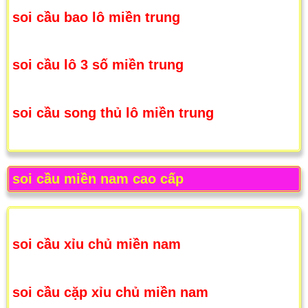
soi cầu bao lô miền trung
soi cầu lô 3 số miền trung
soi cầu song thủ lô miền trung
soi cầu miền nam cao cấp
soi cầu xỉu chủ miền nam
soi cầu cặp xỉu chủ miền nam