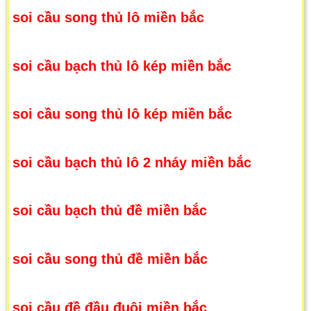
soi cầu song thủ lô miền bắc
soi cầu bạch thủ lô kép miền bắc
soi cầu song thủ lô kép miền bắc
soi cầu bạch thủ lô 2 nháy miền bắc
soi cầu bạch thủ đề miền bắc
soi cầu song thủ đề miền bắc
soi cầu đề đầu đuôi miền bắc