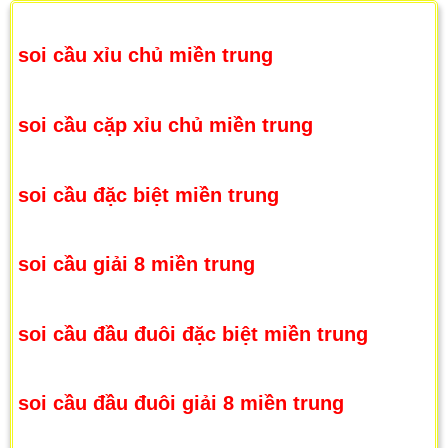
soi cầu xỉu chủ miền trung
soi cầu cặp xỉu chủ miền trung
soi cầu đặc biệt miền trung
soi cầu giải 8 miền trung
soi cầu đầu đuôi đặc biệt miền trung
soi cầu đầu đuôi giải 8 miền trung