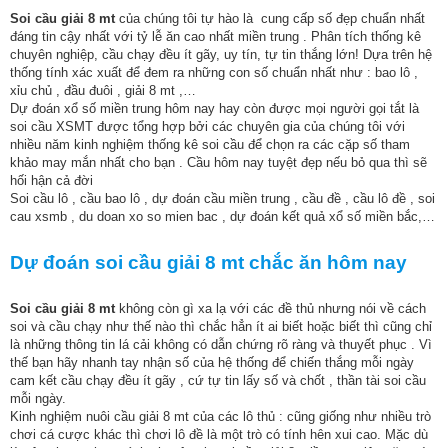
Soi cầu giải 8 mt
của chúng tôi tự hào là cung cấp số đẹp chuẩn nhất
đáng tin cậy nhất với tỷ lễ ăn cao nhất miền trung . Phân tích thống kê
chuyên nghiệp, cầu chạy đều ít gãy, uy tín, tự tin thắng lớn! Dựa trên hệ
thống tính xác xuất để đem ra những con số chuẩn nhất như : bao lô ,
xỉu chủ , đầu đuôi , giải 8 mt ,…
Dự đoán xổ số miền trung hôm nay hay còn được mọi người gọi tắt là
soi cầu XSMT được tổng hợp bởi các chuyên gia của chúng tôi với
nhiều năm kinh nghiệm thống kê soi cầu để chọn ra các cặp số tham
khảo may mắn nhất cho bạn . Cầu hôm nay tuyệt đẹp nếu bỏ qua thì sẽ
hối hận cả đời
Soi cầu lô , cầu bao lô , dự đoán cầu miền trung , cầu đề , cầu lô đề , soi
cau xsmb , du doan xo so mien bac , dự đoán kết quả xổ số miền bắc,…
Dự đoán soi cầu giải 8 mt chắc ăn hôm nay
Soi cầu giải 8 mt
không còn gì xa lạ với các đề thủ nhưng nói về cách
soi và cầu chạy như thế nào thì chắc hẳn ít ai biết hoặc biết thì cũng chỉ
là những thông tin lá cải không có dẫn chứng rõ ràng và thuyết phục . Vì
thế bạn hãy nhanh tay nhận số của hệ thống để chiến thắng mỗi ngày
cam kết cầu chạy đều ít gãy , cứ tự tin lấy số và chốt , thần tài soi cầu
mỗi ngày.
Kinh nghiệm nuôi cầu giải 8 mt của các lô thủ : cũng giống như nhiều trò
chơi cá cược khác thì chơi lô đề là một trò có tính hên xui cao. Mặc dù