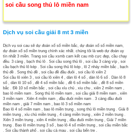
soi cầu song thủ lô miền nam
Dịch vụ soi cầu giải 8 mt 3 miền
Dịch vụ soi cau sẽ dự đoán xổ số miền bắc, dự đoán xổ số miền nam,
dự đoán xổ số miền trung chính xác nhất. chúng tôi là web dự đoán uy
tín nhất 3 miền. Trang soi cầu xsmb cam kết cau mb cực đẹp, cầu chạy
đều. 3 càng , bạch thủ lô . Soi cầu song thủ lô , soi cầu 3 càng víp , soi
cầu bạch thủ lô kép . Soi cầu song thủ lô kép , lô 2 nháy miền bắc , bạch
thủ đề . Song thủ đề , soi cầu đề đầu đuôi , soi cầu lô xiên 2
Soi cầu lô xiên 3 , soi cầu lô xiên 4 , dàn lô 4 số , dàn lô 6 số . Dàn lô 8
số , dàn lô 10 số , đề 4 số miền bắc , đề 6 số miền bắc , đề 8 số miền
bắc . Đề 10 số miền bắc , soi cầu xỉu chủ , xiu chu , xiên 2 miền nam ,
bao lô miền nam . Song thủ lô miền nam , soi cầu giải 8 miền nam , xiên
3 miền nam . Xiên 4 miền nam , đầu đuôi miền nam . 3 càng đầu đuôi
miền nam , giải 7 miền nam , bao lô 3 số miền nam
Bao lô 4 số miền nam , bao lô miền trung , song thủ lô miền trung . Giải 8
miền trung , xỉu chủ miền trung , 4 càng miền trung , xiên 2 miền trung .
Xiên 3 miền trung , xiên 4 miền trung , đầu đuôi miền trung , Giải 7 miền
trung . Bao lô miền trung 3 số , bao lô 4 số miền trung , soi cầu miền bắc
. Soi cầu thành phố , soi cầu cà mau , soi cầu bến tre ,