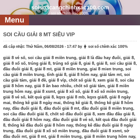
Skip
to
soiso3cangchinhxac100.com
content
soi số chính xác 100%
Menu
SOI CẦU GIẢI 8 MT SIÊU VIP
đã câp nhật:
Thứ Năm, 06/08/2026 - 17:47
by
soi số chính xác 100%
giải 8 vé số, soi cầu giải 8 miền trung, giải 8 là đầu hay đuôi, giải 8,
giải 8 xổ số, trúng giải 8, trúng số giải 8, giai 8, giải 8, soi cầu giải 8,
đầu đuôi giải 8, giải 8 mt, giải 8 miền trung, giai 8 mien trung, soi
cầu giải 8 miền trung, tính giải 8, giải 8 hôm nay, giải tám mt, soi
cầu giái tám, giải 8 đề, giải 8 víp, chốt số giải 8, xem giải 8, soi cầu
giải 8 hôm nay, giải 8 ăn bao nhiêu, chốt số giải tám, giải 8 miền
trung hôm nay, giải 8 xsmt, giải 8 xổ số, giải 8 xổ số miền trung,
giải 8 vé số, kết quả giải 8, kqxs giải 8 mb, kqxs giải8, giải 8 ngày
mai, thống kê giải 8 ngày mai, thống kê giải 8, thống kê giải 8 hôm
nay, đầu đuôi giải 8, đầu đuôi giải 8 mt, đầu đuôi giải 8 miền trung,
soi cầu đầu đuôi giải 8, chốt số đầu đuôi giải 8, xem đầu đâu giải 8,
đầu đuôi giải 8 hôm nay, đầu đuôi giải 8 vé số, kết quả đầu đuôi giải
8, thống kê đầu đuôi giải 8 hôm nay, thống kê đầu đuôi giải 8 ngày
trung, đầu đuôi giải 8 xổ số miền trung, đầu đuôi giải 8 xsmt, sớ
đầu đuôi mt, giải 8 mt, giải 8 miền trung, giải 8 miền trung hôm nay,