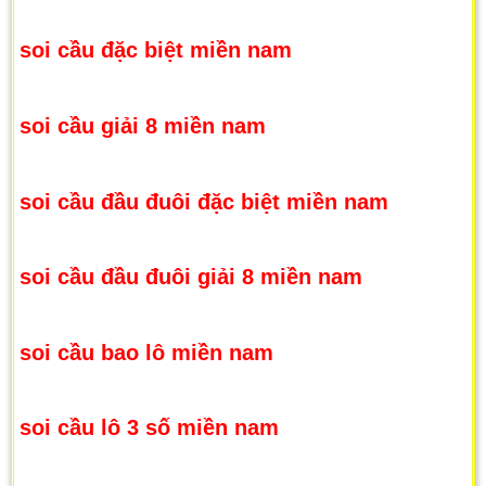
soi cầu đặc biệt miền nam
soi cầu giải 8 miền nam
soi cầu đầu đuôi đặc biệt miền nam
soi cầu đầu đuôi giải 8 miền nam
soi cầu bao lô miền nam
soi cầu lô 3 số miền nam