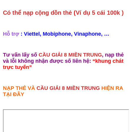
Có thể nạp cộng dồn thẻ
(
Ví dụ 5 cái 100k )
Hỗ trợ
:
Viettel, Mobiphone, Vinaphone
, …
Tư vấn lấy số
CẦU GIẢI 8 MIỀN TRUNG
, nạp thẻ
và lỗi không nhận được số liên hệ:
“khung chát
trực tuyến”
NẠP THẺ VÀ
CẦU GIẢI 8 MIỀN TRUNG
HIỆN RA
TẠI ĐÂY