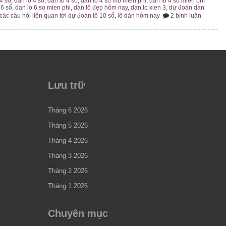
 4 số
,
dàn lô 4 số
,
dan lo 4 so
,
dàn lô 4 số mb miễn phí
,
dàn lô 4 số miền phí
 6 số
,
dan lo 6 so mien phi
,
dàn lô đẹp hôm nay
,
dan lo xien 3
,
dự đoán dàn
ở
các câu hỏi liên quan tới dự đoán lô 10 số
,
lô dàn hôm nay
2 bình luận
dự
đoán
dàn
lô
10
số
siêu
chuẩn
làm
Lưu trữ
giàu
Tháng 6 2026
Tháng 5 2026
Tháng 4 2026
Tháng 3 2026
Tháng 2 2026
Tháng 1 2026
Chuyên mục