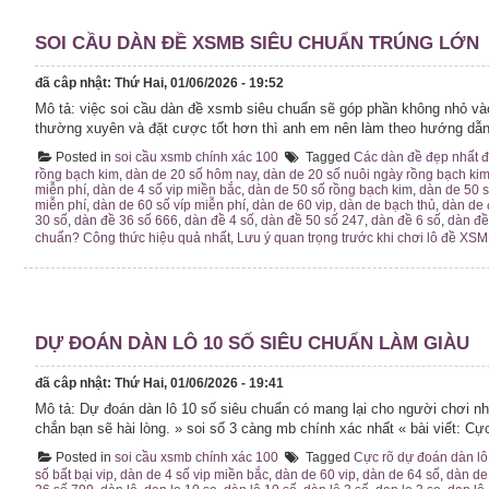
SOI CẦU DÀN ĐỀ XSMB SIÊU CHUẨN TRÚNG LỚN
đã câp nhật:
Thứ Hai, 01/06/2026 - 19:52
Mô tả: việc soi cầu dàn đề xsmb siêu chuẩn sẽ góp phần không nhỏ v
thường xuyên và đặt cược tốt hơn thì anh em nên làm theo hướng dẫn
Posted in
soi cầu xsmb chính xác 100
Tagged
Các dàn đề đẹp nhất 
rồng bạch kim
,
dàn de 20 số hôm nay
,
dàn de 20 số nuôi ngày rồng bạch ki
miễn phí
,
dàn de 4 số vip miền bắc
,
dàn de 50 số rồng bạch kim
,
dàn de 50 s
miễn phí
,
dàn de 60 số víp miễn phí
,
dàn de 60 vip
,
dàn de bạch thủ
,
dàn de 
30 số
,
dàn đề 36 số 666
,
dàn đề 4 số
,
dàn đề 50 số 247
,
dàn đề 6 số
,
dàn đề
chuẩn? Công thức hiệu quả nhất
,
Lưu ý quan trọng trước khi chơi lô đề XS
DỰ ĐOÁN DÀN LÔ 10 SỐ SIÊU CHUẨN LÀM GIÀU
đã câp nhật:
Thứ Hai, 01/06/2026 - 19:41
Mô tả: Dự đoán dàn lô 10 số siêu chuẩn có mang lại cho người chơi nh
chắn bạn sẽ hài lòng. » soi số 3 càng mb chính xác nhất « bài viết: C
Posted in
soi cầu xsmb chính xác 100
Tagged
Cực rõ dự đoán dàn l
số bất bại vip
,
dàn de 4 số vip miền bắc
,
dàn de 60 vip
,
dàn de 64 số
,
dàn de