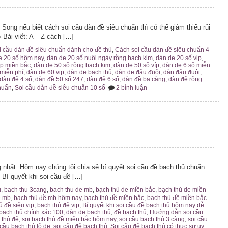
Song nếu biết cách soi cầu dàn đề siêu chuẩn thì có thể giảm thiểu rủi
 Bài viết: A – Z cách […]
oi cầu dàn đề siêu chuẩn dành cho đề thủ
,
Cách soi cầu dàn đề siêu chuẩn 4
e 20 số hôm nay
,
dàn de 20 số nuôi ngày rồng bạch kim
,
dàn de 20 số vip
,
ip miền bắc
,
dàn de 50 số rồng bạch kim
,
dàn de 50 số víp
,
dàn de 6 số miễn
 miễn phí
,
dàn de 60 vip
,
dàn de bạch thủ
,
dàn de đầu đuôi
,
dàn đầu đuôi
,
dàn đề 4 số
,
dàn đề 50 số 247
,
dàn đề 6 số
,
dàn đề ba càng
,
dàn đề rồng
ở
chuẩn
,
Soi cầu dàn đề siêu chuẩn 10 số
2 bình luận
soi
cầu
dàn
đề
siêu
chuẩn
đánh
là
trúng
to
nhất. Hôm nay chúng tôi chia sẻ bí quyết soi cầu đề bạch thủ chuẩn
Bí quyết khi soi cầu đề […]
u
,
bach thu 3cang
,
bach thu de mb
,
bạch thủ de miền bắc
,
bạch thủ de miền
ề mb
,
bạch thủ đề mb hôm nay
,
bạch thủ đề miền bắc
,
bạch thủ đề miền bắc
ủ đề siêu vip
,
bạch thủ đề vip
,
Bí quyết khi soi cầu đề bạch thủ hôm nay dễ
 bạch thủ chính xác 100
,
dàn de bạch thủ
,
đề bạch thủ
,
Hướng dẫn soi cầu
 thủ đề
,
soi bạch thủ đề miền bắc hôm nay
,
soi cầu bạch thủ 3 càng
,
soi cầu
 cầu bạch thủ lô de
,
soi cầu đề bạch thủ
,
Soi cầu đề bạch thủ có thực sự uy