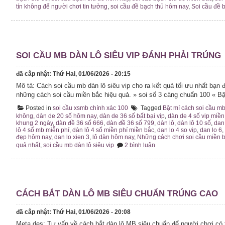
tín không để người chơi tin tưởng
,
soi cầu đề bạch thủ hôm nay
,
Soi cầu đề b
SOI CẦU MB DÀN LÔ SIÊU VIP ĐÁNH PHẢI TRÚNG
đã câp nhật:
Thứ Hai, 01/06/2026 - 20:15
Mô tả: Cách soi cầu mb dàn lô siêu vip cho ra kết quả tối ưu nhất bạn
những cách soi cầu miền bắc hiệu quả. » soi số 3 càng chuẩn 100 « Bậ
Posted in
soi cầu xsmb chính xác 100
Tagged
Bật mí cách soi cầu mb
không
,
dàn de 20 số hôm nay
,
dàn de 36 số bất bại vip
,
dàn de 4 số vip miền
khung 2 ngày
,
dàn đề 36 số 666
,
dàn đề 36 số 799
,
dàn lô
,
dàn lô 10 số
,
dan
lô 4 số mb miễn phí
,
dàn lô 4 số miền phí miền bắc
,
dan lo 4 so vip
,
dan lo 6
,
đẹp hôm nay
,
dan lo xien 3
,
lô dàn hôm nay
,
Những cách chơi soi cầu miền b
ở
quả nhất
,
soi cầu mb dàn lô siêu vip
2 bình luận
soi
cầu
mb
dàn
lô
siêu
CÁCH BẮT DÀN LÔ MB SIÊU CHUẨN TRÚNG CAO
vip
đánh
phải
đã câp nhật:
Thứ Hai, 01/06/2026 - 20:08
trúng
Meta des: Tư vấn về cách bắt dàn lô MB siêu chuẩn để người chơi có 