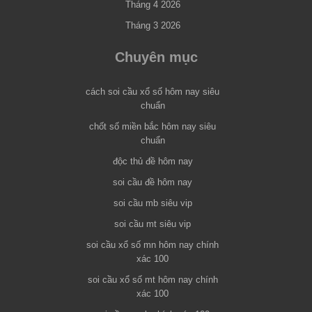
Tháng 4 2026
Tháng 3 2026
Chuyên mục
cách soi cầu xổ số hôm nay siêu
chuẩn
chốt số miền bắc hôm nay siêu
chuẩn
độc thủ đề hôm nay
soi cầu đề hôm nay
soi cầu mb siêu vip
soi cầu mt siêu vip
soi cầu xổ số mn hôm nay chính
xác 100
soi cầu xổ số mt hôm nay chính
xác 100