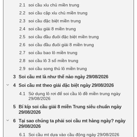
soi cầu xỉu chủ miền trung
soi cầu cặp xỉu chủ miền trung
soi cầu đặc biệt miền trung
soi cầu giải 8 miền trung
soi cầu đầu đuôi đặc biệt miền trung
soi cầu đầu đuôi giải 8 miền trung
soi cầu bao lô miền trung
soi cầu lô 3 số miền trung
soi cầu song thủ lô miền trung
Soi cầu mt là như thế nào ngày 29/08/2026
Soi cầu mt theo giải đặc biệt ngày 29/08/2026
Sử dụng lô rơi để soi cầu lô đề miền trung ngày
29/08/2026
Bí kíp soi cầu giải 8 miền Trung siêu chuẩn ngày
29/08/2026
Tại sao chúng ta phải soi cầu mt hàng ngày? ngày
29/08/2026
Soi cầu mt dựa vào cầu động ngày 29/08/2026