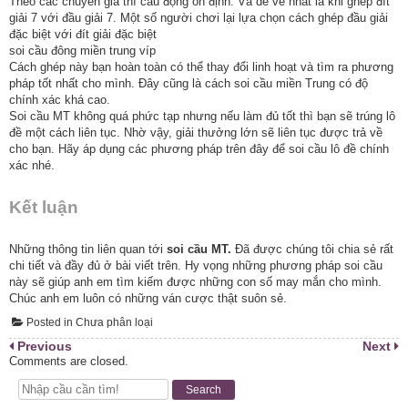
Theo các chuyên gia thì cầu động ổn định. Và dễ về nhất là khi ghép đít
giải 7 với đầu giải 7. Một số người chơi lại lựa chọn cách ghép đầu giải
đặc biệt với đít giải đặc biệt
soi cầu đông miền trung víp
Cách ghép này bạn hoàn toàn có thể thay đổi linh hoạt và tìm ra phương
pháp tốt nhất cho mình. Đây cũng là cách soi cầu miền Trung có độ
chính xác khá cao.
Soi cầu MT không quá phức tạp nhưng nếu làm đủ tốt thì bạn sẽ trúng lô
đề một cách liên tục. Nhờ vậy, giải thưởng lớn sẽ liên tục được trả về
cho bạn. Hãy áp dụng các phương pháp trên đây để soi cầu lô đề chính
xác nhé.
Kết luận
Những thông tin liên quan tới
soi cầu MT.
Đã được chúng tôi chia sẻ rất
chi tiết và đầy đủ ở bài viết trên. Hy vọng những phương pháp soi cầu
này sẽ giúp anh em tìm kiếm được những con số may mắn cho mình.
Chúc anh em luôn có những ván cược thật suôn sẻ.
Posted in Chưa phân loại
Điều
Previous
Next
Comments are closed.
hướng
bài
Search
viết