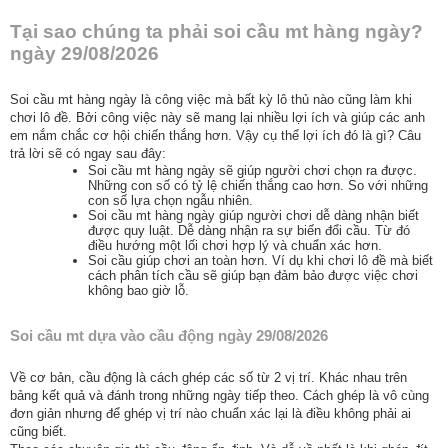
Tại sao chúng ta phải soi cầu mt hàng ngày?
ngày 29/08/2026
Soi cầu mt hàng ngày là công việc mà bất kỳ lô thủ nào cũng làm khi
chơi lô đề. Bởi công việc này sẽ mang lại nhiều lợi ích và giúp các anh
em nắm chắc cơ hội chiến thắng hơn. Vậy cụ thể lợi ích đó là gì? Câu
trả lời sẽ có ngay sau đây:
Soi cầu mt hàng ngày sẽ giúp người chơi chọn ra được.
Những con số có tỷ lệ chiến thắng cao hơn. So với những
con số lựa chọn ngẫu nhiên.
Soi cầu mt hàng ngày giúp người chơi dễ dàng nhận biết
được quy luật. Dễ dàng nhận ra sự biến đổi cầu. Từ đó
điều hướng một lối chơi hợp lý và chuẩn xác hơn.
Soi cầu giúp chơi an toàn hơn. Ví dụ khi chơi lô đề mà biết
cách phân tích cầu sẽ giúp bạn đảm bảo được việc chơi
không bao giờ lỗ.
Soi cầu mt dựa vào cầu động ngày 29/08/2026
Về cơ bản, cầu động là cách ghép các số từ 2 vị trí. Khác nhau trên
bảng kết quả và đánh trong những ngày tiếp theo. Cách ghép là vô cùng
đơn giản nhưng để ghép vị trí nào chuẩn xác lại là điều không phải ai
cũng biết.