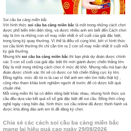
Soi cầu ba càng miền bắc
Với hình thức
soi cầu ba càng miền bắc
là một trong những cách chơi
được phổ biến trên diện rộng, và được nhiều anh em biết đến.Cách chơi
này là tìm ra những con số may mắn nhất ở số cuối của giải đặc biệt,
trong từng kỳ quay thưởng. Vì thế là điều vô cùng khó, bởi vì hình thức
soi cầu bình thường thì chỉ cần tìm ra 2 con số may mắn nhất ở cuối mỗi
kỳ giải thưởng.
Nhưng khi
soi cầu ba càng miền bắc
thì bạn phải dự đoán được chính
xác 3 con số cuối của giải đặc biệt thì mới giành được chiến thắng lớn.
Đây là một trong những cách chơi ở mức độ khó. Nhưng nếu mà bạn dự
đoán được chính xác thì sẽ có được cơ hội chiến thắng cực kỳ lớn.
Đồng nghĩa mức độ rủi ro là cao vì thế anh em nên tìm hiểu thật kỹ ,
cũng như tham khảo kinh nghiệm người đi trước để có được kết quả
chuẩn nhé.
Mỗi vùng miền thì lại có điểm riêng biệt khác nhau, nhưng hình thức soi
cầu đều dựa vào kết quả xổ số giải đặc biệt để soi cầu. Đồng thời công
nghệ ngày càng hiện đại, hình thức soi cầu online đã được thịnh hành và
được khá đông đảo anh em lô đề đăng ký chơi.
Chia sẻ các cách soi cầu ba càng miền bắc
mang lại hiệu quả cao ngày 29/08/2026