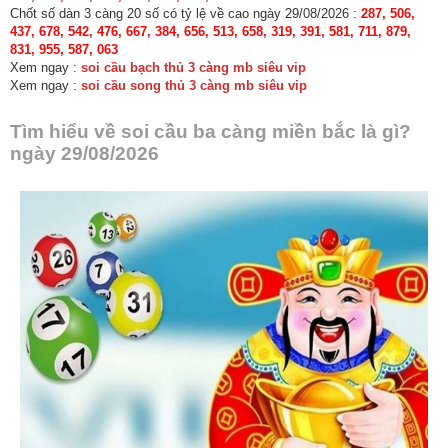
Chốt số dàn 3 càng 20 số có tỷ lệ về cao ngày 29/08/2026 :
287, 506,
437, 678, 542, 476, 667, 384, 656, 513, 658, 319, 391, 581, 711, 879,
831, 955, 587, 063
Xem ngay :
soi cầu bạch thủ 3 càng mb siêu vip
Xem ngay :
soi cầu song thủ 3 càng mb siêu vip
Tìm hiểu về soi cầu ba càng miền bắc là gì?
ngày 29/08/2026