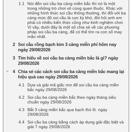
Nói đến soi cầu ba càng miền bắc thì nó là một
trong những trò chơi vô cùng quen thuộc. Khác với
những hình thức soi cầu thông thường, thì đối với ba
càng mức độ soi cầu là cực kỳ khó, đòi hỏi anh em
phải có nhiều kiến thức cũng như kinh nghiệm chơi.
Vì vây, dưới đây là một số chia sẻ về các phương
pháp soi cầu ba càng, để có thể tìm ra con số may
mắn nhất.
Soi cầu rồng bạch kim 3 càng miễn phí hôm nay
ngày 29/08/2026
Tìm hiểu về soi cầu ba càng miền bắc là gì? ngày
29/08/2026
Chia sẻ các cách soi cầu ba càng miền bắc mang lại
hiệu quả cao ngày 29/08/2026
Dựa và giải mã giấc mơ để soi cầu ba càng miền
bắc ngày 29/08/2026
Soi cầu ba càng miền bắc theo ngày tháng siêu
chuẩn ngày 29/08/2026
Bắt 3 càng miền bắc qua bạch thủ lô. ngày
29/08/2026
Soi cầu ba càng bằng cách áp dụng giải đặc biệt và
giải 7 ngày 29/08/2026