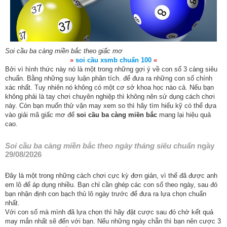
Soi cầu ba càng miền bắc theo giấc mơ
»
soi cầu xsmb chuẩn 100
«
Bởi vì hình thức này nó là một trong những gợi ý về con số 3 càng siêu
chuẩn. Bằng những suy luận phân tích. để đưa ra những con số chính
xác nhất. Tuy nhiên nó không có một cơ sở khoa học nào cả. Nếu bạn
không phải là tay chơi chuyên nghiệp thì không nên sử dụng cách chơi
này. Còn bạn muốn thử vận may xem so thì hãy tìm hiểu kỹ có thể dựa
vào giải mã giấc mơ để
soi cầu ba càng miền bắc
mang lại hiệu quả
cao.
Soi cầu ba càng miền bắc theo ngày tháng siêu chuẩn
ngày
29/08/2026
Đây là một trong những cách chơi cực kỳ đơn giản, vì thế đã được anh
em lô để áp dụng nhiều. Bạn chỉ cần ghép các con số theo ngày, sau đó
bạn nhận định con bạch thủ lô ngày trước để đưa ra lựa chọn chuẩn
nhất.
Với con số mà mình đã lựa chọn thì hãy đặt cược sau đó chờ kết quả
may mắn nhất sẽ đến với bạn. Nếu những ngày chẵn thì bạn nên cược 3