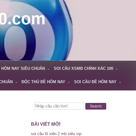
00.com
 HÔM NAY SIÊU CHUẨN
SOI CẦU XSMB CHÍNH XÁC 100
 CHUẨN
ĐỘC THỦ ĐỀ HÔM NAY
SOI CẦU ĐỀ HÔM NAY
Search
BÀI VIẾT MỚI
soi cầu lô xiên 2 mb siêu vip