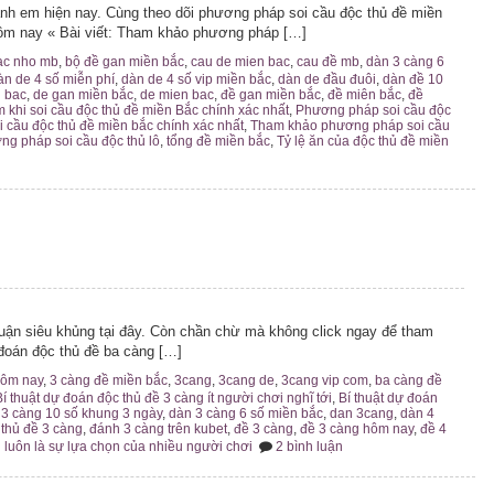
nh em hiện nay. Cùng theo dõi phương pháp soi cầu độc thủ đề miền
hôm nay « Bài viết: Tham khảo phương pháp […]
ac nho mb
,
bộ đề gan miền bắc
,
cau de mien bac
,
cau đề mb
,
dàn 3 càng 6
àn de 4 số miễn phí
,
dàn de 4 số vip miền bắc
,
dàn de đầu đuôi
,
dàn đề 10
 bac
,
de gan miền bắc
,
de mien bac
,
đề gan miền bắc
,
đề miên bắc
,
đề
 khi soi cầu độc thủ đề miền Bắc chính xác nhất
,
Phương pháp soi cầu độc
i cầu độc thủ đề miền bắc chính xác nhất
,
Tham khảo phương pháp soi cầu
ng pháp soi cầu độc thủ lô
,
tổng đề miền bắc
,
Tỷ lệ ăn của độc thủ đề miền
huận siêu khủng tại đây. Còn chần chừ mà không click ngay để tham
ự đoán độc thủ đề ba càng […]
hôm nay
,
3 càng đề miền bắc
,
3cang
,
3cang de
,
3cang vip com
,
ba càng đề
Bí thuật dự đoán độc thủ đề 3 càng ít người chơi nghĩ tới
,
Bí thuật dự đoán
 3 càng 10 số khung 3 ngày
,
dàn 3 càng 6 số miền bắc
,
dan 3cang
,
dàn 4
thủ đề 3 càng
,
đánh 3 càng trên kubet
,
đề 3 càng
,
đề 3 càng hôm nay
,
đề 4
ở
 luôn là sự lựa chọn của nhiều người chơi
2 bình luận
dự
đoán
độc