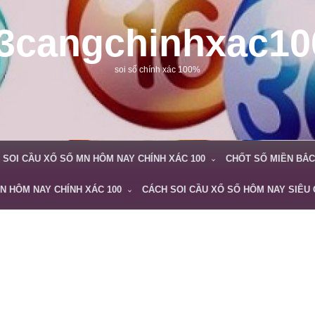
3cangchinhxac1
soi số chính xác 100%
SOI CẦU XỔ SỐ MN HÔM NAY CHÍNH XÁC 100
CHỐT SỐ MIỀN BẮC
N HÔM NAY CHÍNH XÁC 100
CÁCH SOI CẦU XỔ SỐ HÔM NAY SIÊU