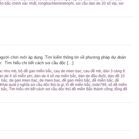
n bắc chính xác nhất
,
rongbachkimmienphi
,
soi cầu dàn de 20 số vip
,
soi
 người chơi mới áp dụng. Tìm kiếm thông tin về phương pháp dự đoán
: Tìm hiểu chi tiết cách soi cầu độc […]
ac nho mb
,
bộ đề gan miền bắc
,
cau de mien bac
,
cau đề mb
,
dàn 3 càng 6
àn de 4 số miễn phí
,
dàn de 4 số vip miền bắc
,
dàn de đầu đuôi
,
dàn đề 10
 bắc
,
de gan mien bac
,
de mien bac
,
đề gan miền bắc
,
đề miền bắc
,
đề
Khái quát ý nghĩa soi cầu độc thủ là gì
,
lô đề miền bắc
,
lode799
,
số đề miền
 bắc
,
Tìm hiểu chi tiết cách soi cầu độc thủ đề miền Bắc thành công
,
tổng đề