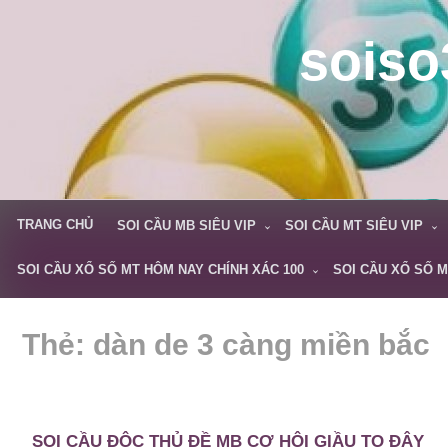
Skip
to
content
soiso
TRANG CHỦ
SOI CẦU MB SIÊU VIP
SOI CẦU MT SIÊU VIP
SOI CẦU XỔ SỐ MT HÔM NAY CHÍNH XÁC 100
SOI CẦU XỔ SỐ M
Thẻ:
dàn de 3 càng miền bắc
SOI CẦU ĐỘC THỦ ĐỀ MB CƠ HỘI GIẦU TO ĐÂY