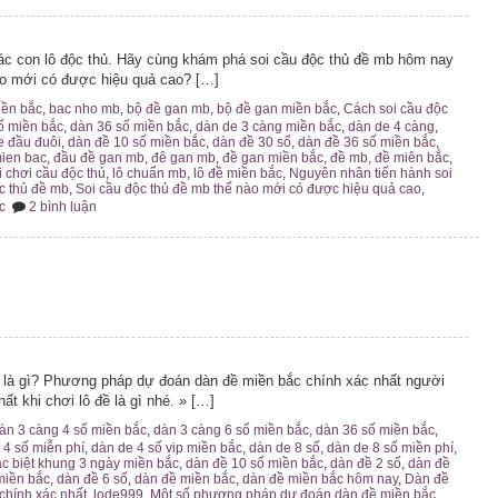
ác con lô độc thủ. Hãy cùng khám phá soi cầu độc thủ đề mb hôm nay
nào mới có được hiệu quả cao? […]
iền bắc
,
bac nho mb
,
bộ đề gan mb
,
bộ đề gan miền bắc
,
Cách soi cầu độc
ố miền bắc
,
dàn 36 số miền bắc
,
dàn de 3 càng miền bắc
,
dàn de 4 càng
,
e đầu đuôi
,
dàn đề 10 số miền bắc
,
dàn đề 30 số
,
dàn đề 36 số miền bắc
,
ien bac
,
đầu đề gan mb
,
đê gan mb
,
đề gan miền bắc
,
đề mb
,
đề miên bắc
,
 chơi cầu độc thủ
,
lô chuẩn mb
,
lô đề miền bắc
,
Nguyên nhân tiến hành soi
c thủ đề mb
,
Soi cầu độc thủ đề mb thế nào mới có được hiệu quả cao
,
ở
c
2 bình luận
soi
cầu
độc
thủ
đề
mb
cơ
hội
giầu
to
đây
ề là gì? Phương pháp dự đoán dàn đề miền bắc chính xác nhất người
ất khi chơi lô đề là gì nhé. » […]
àn 3 càng 4 số miền bắc
,
dàn 3 càng 6 số miền bắc
,
dàn 36 số miền bắc
,
 4 số miễn phí
,
dàn de 4 số vip miền bắc
,
dàn de 8 số
,
dàn de 8 số miền phí
,
c biệt khung 3 ngày miền bắc
,
dàn đề 10 số miền bắc
,
dàn đề 2 số
,
dàn đề
miền bắc
,
dàn đề 6 số
,
dàn đề miền bắc
,
dàn đề miền bắc hôm nay
,
Dàn đề
chính xác nhất
,
lode999
,
Một số phương pháp dự đoán dàn đề miền bắc