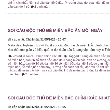
chính xác nhất
,
Nên soi cầu dàn đề ở đâu
,
Phương pháp dự đoán dàn đề miề
ở
cầu dàn de 4 số
2 bình luận
dự
đoán
dàn
đề
miền
bắc
SOI CẦU ĐỘC THỦ ĐỀ MIỀN BẮC ĂN MỖI NGÀY
chính
xác
nhất
đã câp nhật:
Chủ Nhật, 31/05/2026 - 20:07
Meta des: Nghiên cứu kỹ thuật soi cầu độc thủ đề miền Bắc dành cho
đọc thủ đơn giản và hiệu quả. » dự đoán cầu 3 càng vip hôm nay « Title
Posted in
soi cầu xsmb chính xác 100
Tagged
3 càng đề miền bắc
,
b
số miền bắc
,
dàn 36 số miền bắc
,
dàn de 3 càng miền bắc
,
dàn de 4 càng
,
d
số miền bắc
,
dàn đề 30 số
,
dàn đề 36 số miền bắc
,
dàn đề 4 số
,
de gan miền
miên bắc
,
đề miền bắc hôm nay
,
Hướng dẫn cách soi cầu độc thủ đề chi tiết
,
bắc
,
số đề miền bắc hôm nay
,
soi cầu độc thủ đề miền bắc
,
thống kê đề miền
ở
miền bắc
2 bình luận
soi
cầu
độc
thủ
đề
miền
SOI CẦU ĐỘC THỦ ĐỀ MIỀN BẮC CHÍNH XÁC NHẤT
bắc
ăn
mỗi
đã câp nhật:
Chủ Nhật, 31/05/2026 - 19:55
ngày