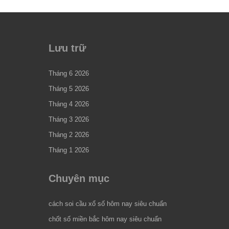
thủ
đề
3
càng
chuẩn
sau
Lưu trữ
6h30
Tháng 6 2026
Tháng 5 2026
Tháng 4 2026
Tháng 3 2026
Tháng 2 2026
Tháng 1 2026
Chuyên mục
cách soi cầu xổ số hôm nay siêu chuẩn
chốt số miền bắc hôm nay siêu chuẩn