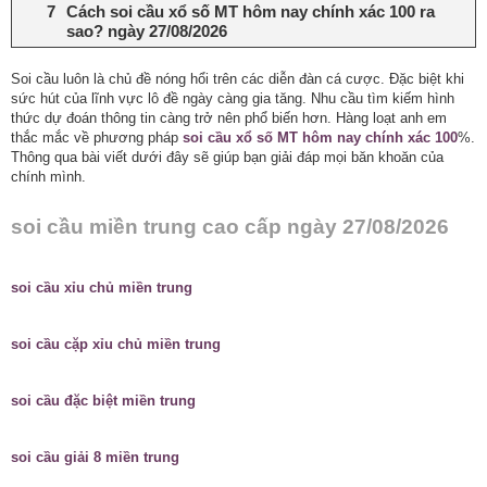
Cách soi cầu xổ số MT hôm nay chính xác 100 ra
sao? ngày 27/08/2026
Soi cầu luôn là chủ đề nóng hổi trên các diễn đàn cá cược. Đặc biệt khi
sức hút của lĩnh vực lô đề ngày càng gia tăng. Nhu cầu tìm kiếm hình
thức dự đoán thông tin càng trở nên phổ biến hơn. Hàng loạt anh em
thắc mắc về phương pháp
soi cầu xổ số MT hôm nay chính xác 100
%.
Thông qua bài viết dưới đây sẽ giúp bạn giải đáp mọi băn khoăn của
chính mình.
soi cầu miền trung cao cấp ngày 27/08/2026
soi cầu xỉu chủ miền trung
soi cầu cặp xỉu chủ miền trung
soi cầu đặc biệt miền trung
soi cầu giải 8 miền trung