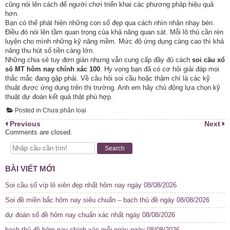
cũng nói lên cách để người chơi triển khai các phương pháp hiệu quả
hơn.
Bạn có thể phát hiện những con số đẹp qua cách nhìn nhận nhạy bén.
Điều đó nói lên tầm quan trọng của khả năng quan sát. Mỗi lô thủ cần rèn
luyện cho mình những kỹ năng mềm. Mức độ ứng dụng càng cao thì khả
năng thu hút số tiền càng lớn.
Những chia sẻ tuy đơn giản nhưng vẫn cung cấp đầy đủ cách
soi cầu xổ
số MT hôm nay chính xác 100
. Hy vọng bạn đã có cơ hội giải đáp mọi
thắc mắc đang gặp phải. Về câu hỏi soi cầu hoặc thậm chí là các kỹ
thuật được ứng dụng trên thị trường. Anh em hãy chủ động lựa chọn kỹ
thuật dự đoán kết quả thật phù hợp.
Posted in Chưa phân loại
Điều
Previous
Next
Comments are closed.
hướng
bài
Search
viết
BÀI VIẾT MỚI
Soi cầu số víp lô xiên đẹp nhất hôm nay ngày 08/08/2026
Soi đề miền bắc hôm nay siêu chuẩn – bạch thủ đề ngày 08/08/2026
dự đoán số đề hôm nay chuẩn xác nhất ngày 08/08/2026
bạch thủ đề hôm nay chính xác mỗi ngày ngày 08/08/2026