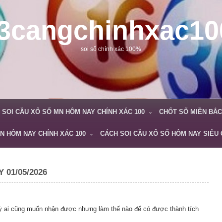
3cangchinhxac1
soi số chính xác 100%
SOI CẦU XỔ SỐ MN HÔM NAY CHÍNH XÁC 100
CHỐT SỐ MIỀN BẮC
N HÔM NAY CHÍNH XÁC 100
CÁCH SOI CẦU XỔ SỐ HÔM NAY SIÊU
 01/05/2026
kỳ ai cũng muốn nhận được nhưng làm thế nào để có được thành tích