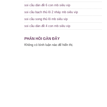
soi cầu dàn đề 6 con mb siêu vip
soi cầu bạch thủ lô 2 nháy mb siêu vip
soi cầu song thủ lô mb siêu vip
soi cầu dàn đề 4 con mb siêu vip
PHẢN HỒI GẦN ĐÂY
Không có bình luận nào để hiển thị.