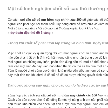
Một số kinh nghiệm chốt số cao thủ thường x
Có cách
soi cầu xổ số mn hôm nay chính xác 100
sẽ giúp các đề thủ,
người cần phải học hỏi thêm nhiều kỹ năng chơi số hơn nữa để đảm bảo
Một số kinh nghiệm chốt số cao thủ thường xuyên lưu ý khi chơi.
»
dự đoán độc thủ đề 3 càng
«
Trong khi chốt số phải luôn tập trung và bình tĩnh.
ngày 01/
Việc chốt số cực kỳ quan trọng đối với một người chơi vì chúng ảnh h
nào đều phải thật bình tĩnh và thận trọng cũng như tập trung cao độ kh
Mọi người có những suy luận, phân tích đúng đắn thì mới có thể chọn
tâm vào một vấn đề hay việc nào khác thì rất có thể sẽ bỏ qua một số c
Tâm lý người chơi cũng quyết định khá nhiều đến việc anh em có
soi 
hãy thật tỉnh táo khi chơi lô đề xổ số để có được những quyết định đú
Đặt cược không suy nghĩ cho các con lô là điều cực kỳ sai l
Tổng hợp các cách
soi cầu xổ số mn hôm nay chính xác 100
hay nhấ
Cách vào tiền cược cho lô đề cũng là một kỹ năng anh em cần phải nắ
phụ thuộc khá nhiều vào cách đặt tiền cược của mọi người. Anh em khô