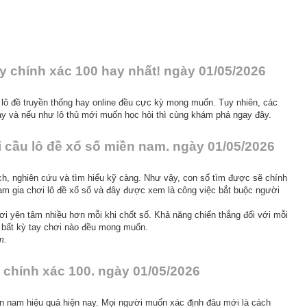
 chính xác 100 hay nhất! ngày 01/05/2026
lô đề truyền thống hay online đều cực kỳ mong muốn. Tuy nhiên, các
ày và nếu như lô thủ mới muốn học hỏi thì cùng khám phá ngay đây.
oi cầu lô đề xổ số miền nam. ngày 01/05/2026
ch, nghiên cứu và tìm hiểu kỹ càng. Như vậy, con số tìm được sẽ chính
tham gia chơi lô đề xổ số và đây được xem là công việc bắt buộc người
i yên tâm nhiều hơn mỗi khi chốt số. Khả năng chiến thắng đối với mỗi
 bất kỳ tay chơi nào đều mong muốn.
m.
 chính xác 100. ngày 01/05/2026
ền nam hiệu quả hiện nay. Mọi người muốn xác định đâu mới là cách