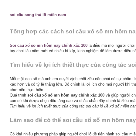
soi cầu song thủ lô miền nam
Tổng hợp các cách soi cầu xổ số mn hôm nay
Soi cầu xổ số mn hôm nay chính xác 100
là điều mà mọi người chơi 
tay chơi lâu năm mới có nhiều bí kíp, kinh nghiệm để làm được điều n
Tìm hiểu về lợi ích thiết thực của công tác s
Mỗi một con số mà anh em quyết định chốt đều cần phải có sự phân tí
xác hơn và có tỷ lệ thắng lớn. Đó chính là lợi ích cho mọi người khi 
chơi nên thực hiện.
Quá trình
soi cầu xổ số mn hôm nay chính xác 100
và giúp người chơ
con số khi được chọn đều tăng cao và chắc chắn đây chính là điều mà
Tìm hiểu về lợi ích thiết thực của công tác soi cầu lô đề xổ số miền na
Làm sao để có thể soi cầu xổ số mn hôm nay
Có khá nhiều phương pháp giúp người chơi lô đề tiến hành soi cầu mi