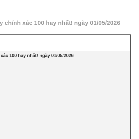
 chính xác 100 hay nhất! ngày 01/05/2026
xác 100 hay nhất! ngày 01/05/2026