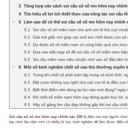
Tổng hợp các cách soi cầu xổ số mn hôm nay chính 
Tìm hiểu về lợi ích thiết thực của công tác soi cầu 
Làm sao để có thể soi cầu xổ số mn hôm nay chính x
Soi cầu xổ số miền nam cho anh em lô thủ cực chuẩ
Giải mã giấc mơ giúp các anh em chốt được con số
Dự đoán số xổ miền nam vô cùng hiệu quả cho mọi n
Dựa vào kiểu kẹp số để soi cầu xổ số miền nam hiệ
Soi cầu miền nam siêu chuẩn nhờ vào số đầu tiên tr
Một số kinh nghiệm chốt số cao thủ thường xuyên lư
Trong khi chốt số phải luôn tập trung và bình tĩnh. 
Đặt cược không suy nghĩ cho các con lô là điều cực 
Biết thời điểm nên dừng lại lúc nào mới đúng? ngày
Khi chốt số miền nam hôm nay đừng quên bọc lót. 
Hãy cố gắng tìm cầu đẹp không gãy khi soi cầu chố
Soi cầu xổ số mn hôm nay chính xác 100
là điều mà mọi người chơi 
tay chơi lâu năm mới có nhiều bí kíp, kinh nghiệm để làm được điều n