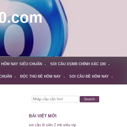
00.com
 HÔM NAY SIÊU CHUẨN
SOI CẦU XSMB CHÍNH XÁC 100
 CHUẨN
ĐỘC THỦ ĐỀ HÔM NAY
SOI CẦU ĐỀ HÔM NAY
Search
BÀI VIẾT MỚI
soi cầu lô xiên 2 mb siêu vip