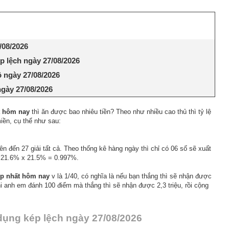
/08/2026
p lệch ngày 27/08/2026
ô ngày 27/08/2026
ngày 27/08/2026
t hôm nay
thì ăn được bao nhiêu tiền? Theo như nhiều cao thủ thì tỷ lệ
iền, cụ thể như sau:
n đến 27 giải tất cả. Theo thống kê hàng ngày thì chỉ có 06 số sẽ xuất
 x 21.6% x 21.5% = 0.997%.
ẹp nhất hôm nay
v là 1/40, có nghĩa là nếu bạn thắng thì sẽ nhận được
hi anh em đánh 100 điểm mà thắng thì sẽ nhận được 2,3 triệu, rồi cộng
dụng kép lệch ngày 27/08/2026