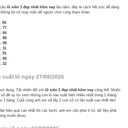
 cầu
lô xiên 3 đẹp nhất hôm nay
lâu năm, đây là cách hết sức dễ dàng
 những bộ số may mắn để người chơi cùng tham khảo:
,
66
.
0
,
77
.
3
,
66
.
7
,
88
.
8
,
99
.
9
,
11
.
,
55
.
2
,
00
.
8
,
22
.
 suất lô ngày 27/08/2026
 sử dụng. Tất nhiên đối với
lô xiên 2 đẹp nhất hôm nay
cũng thế. Muốn
số đề uy tín xem những con lô nào xuất hiện nhiều nhất trong 1 tháng
o 1 bảng. Cuối cùng anh em sẽ lấy 2 con số có tần suất cao nhất làm
ạt hiệu quá cao nhất thì các bước anh em cần phải tỉ mỉ, dữ liệu phải
 mong muốn được.