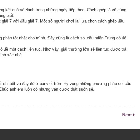
ảng kết quả và đánh trong những ngày tiếp theo. Cách ghép là vô cùng
ng biết.
 giải 7 với đầu giải 7. Một số người chơi lại lựa chọn cách ghép đầu
ng pháp tốt nhất cho mình. Đây cũng là cách soi cầu miền Trung có độ
 đề một cách liên tục. Nhờ vậy, giải thưởng lớn sẽ liên tục được trả
ính xác nhé.
t chi tiết và đầy đủ ở bài viết trên. Hy vọng những phương pháp soi cầu
Chúc anh em luôn có những ván cược thật suôn sẻ.
Next