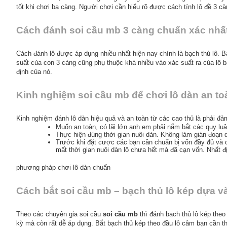
tốt khi chơi ba càng. Người chơi cần hiểu rõ được cách tính lô đề 3 cà
Cách đánh
soi cầu mb
3 càng chuẩn xác nhất
Cách đánh lô được áp dụng nhiều nhất hiện nay chính là bạch thủ lô. 
suất của con 3 càng cũng phụ thuộc khá nhiều vào xác suất ra của lô 
định của nó.
Kinh nghiệm
soi cầu mb
để chơi lô dàn an to
Kinh nghiệm đánh lô dàn hiệu quả và an toàn từ các cao thủ là phải đ
Muốn an toàn, có lãi lớn anh em phải nắm bắt các quy lu
Thực hiện đúng thời gian nuôi dàn. Không làm gián đoạn q
Trước khi đặt cược các bạn cần chuẩn bị vốn đầy đủ và có
mất thời gian nuôi dàn lô chưa hết mà đã cạn vốn. Nhất đ
phương pháp chơi lô dàn chuẩn
Cách bắt soi cầu mb – bạch thủ lô kép dựa v
Theo các chuyên gia soi cầu
soi cầu mb
thì đánh bạch thủ lô kép the
kỳ mà còn rất dễ áp dụng. Bắt bạch thủ kép theo đầu lô câm bạn cần th