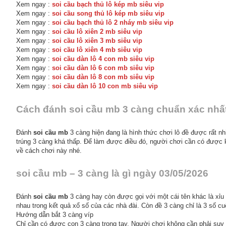
Xem ngay :
soi cầu bạch thủ lô kép mb siêu vip
Xem ngay :
soi cầu song thủ lô kép mb siêu vip
Xem ngay :
soi cầu bạch thủ lô 2 nháy mb siêu vip
Xem ngay :
soi cầu lô xiên 2 mb siêu vip
Xem ngay :
soi cầu lô xiên 3 mb siêu vip
Xem ngay :
soi cầu lô xiên 4 mb siêu vip
Xem ngay :
soi cầu dàn lô 4 con mb siêu vip
Xem ngay :
soi cầu dàn lô 6 con mb siêu vip
Xem ngay :
soi cầu dàn lô 8 con mb siêu vip
Xem ngay :
soi cầu dàn lô 10 con mb siêu vip
Cách đánh soi cầu mb 3 càng chuẩn xác nhất
Đánh
soi cầu mb
3 càng hiện đang là hình thức chơi lô đề được rất nh
trúng 3 càng khá thấp. Để làm được điều đó, người chơi cần có được k
về cách chơi này nhé.
soi cầu mb – 3 càng là gì ngày 03/05/2026
Đánh
soi cầu mb
3 càng hay còn được gọi với một cái tên khác là xỉu 
nhau trong kết quả xổ số của các nhà đài. Còn đề 3 càng chỉ là 3 số cuố
Hướng dẫn bắt 3 càng víp
Chỉ cần có được con 3 càng trong tay. Người chơi không cần phải su