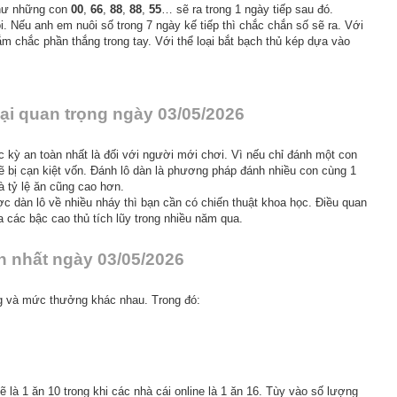
 như những con
00
,
66
,
88
,
88
,
55
… sẽ ra trong 1 ngày tiếp sau đó.
ôi. Nếu anh em nuôi số trong 7 ngày kế tiếp thì chắc chắn số sẽ ra. Với
m chắc phần thắng trong tay. Với thể loại bắt bạch thủ kép dựa vào
lại quan trọng ngày 03/05/2026
 kỳ an toàn nhất là đối với người mới chơi. Vì nếu chỉ đánh một con
 sẽ bị cạn kiệt vốn. Đánh lô dàn là phương pháp đánh nhiều con cùng 1
và tỷ lệ ăn cũng cao hơn.
ợc dàn lô về nhiều nháy thì bạn cần có chiến thuật khoa học. Điều quan
 các bậc cao thủ tích lũy trong nhiều năm qua.
ẩn nhất ngày 03/05/2026
ởng và mức thưởng khác nhau. Trong đó:
ẽ là 1 ăn 10 trong khi các nhà cái online là 1 ăn 16. Tùy vào số lượng