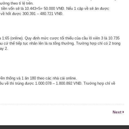
ởng theo tỉ lệ trên.
ố tiền vốn sẽ là 10.443×5= 50.000 VNĐ. Nếu 1 cặp về sẽ ăn được
 về hốt được 300.391 – 480.721 VNĐ.
1:65 (online). Quy định mức cược tối thiểu của cầu lô xiên 3 là 10.735
cứ thế tiếp tục nhân lên là ra tổng thưởng. Trường hợp chỉ có 2 trong
ay 2.
uyền thống và 1 ăn 180 theo các nhà cái online.
ều về thì trúng được 1.000.078 – 1.800.892 VNĐ. Trường hợp chỉ về
Next