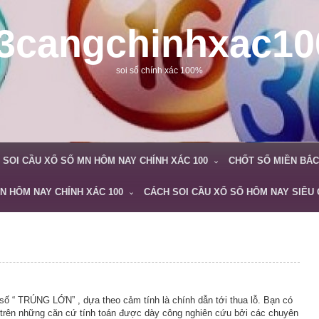
3cangchinhxac1
soi số chính xác 100%
SOI CẦU XỔ SỐ MN HÔM NAY CHÍNH XÁC 100
CHỐT SỐ MIỀN BẮC
N HÔM NAY CHÍNH XÁC 100
CÁCH SOI CẦU XỔ SỐ HÔM NAY SIÊU
 số “ TRÚNG LỚN” , dựa theo cảm tính là chính dẫn tới thua lỗ. Bạn có
a trên những căn cứ tính toán được dày công nghiên cứu bởi các chuyên