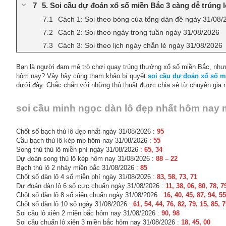
5. Soi cầu dự đoán xổ số miền Bắc 3 càng dễ trúng 
Cách 1: Soi theo bóng của tổng dàn đề ngày 31/08/
Cách 2: Soi theo ngày trong tuần ngày 31/08/2026
Cách 3: Soi theo lịch ngày chẵn lẻ ngày 31/08/2026
Bạn là người đam mê trò chơi quay trúng thưởng xổ số miền Bắc, nhưn
hôm nay? Vậy hãy cùng tham khảo bí quyết
soi cầu dự đoán xổ số 
dưới đây. Chắc chắn với những thủ thuật được chia sẻ từ chuyên gia n
soi cầu minh ngọc dàn lô đẹp nhất hôm nay 
Chốt số bạch thủ lô đẹp nhất ngày 31/08/2026 :
95
Cầu bạch thủ lô kép mb hôm nay 31/08/2026 :
55
Song thủ thủ lô miễn phí ngày 31/08/2026 :
65, 34
Dự đoán song thủ lô kép hôm nay 31/08/2026 :
88 – 22
Bạch thủ lô 2 nháy miền bắc 31/08/2026 :
85
Chốt số dàn lô 4 số miễn phí ngày 31/08/2026 :
83, 58, 73, 71
Dự đoán dàn lô 6 số cực chuẩn ngày 31/08/2026 :
11, 38, 06, 80, 78, 7
Chốt số dàn lô 8 số siêu chuẩn ngày 31/08/2026 :
16, 40, 45, 87, 94, 55
Chốt số dàn lô 10 số ngày 31/08/2026 :
61, 54, 44, 76, 82, 79, 15, 85, 
Soi cầu lô xiên 2 miền bắc hôm nay 31/08/2026 :
90, 98
Soi cầu chuẩn lô xiên 3 miền bắc hôm nay 31/08/2026 :
18, 45, 00