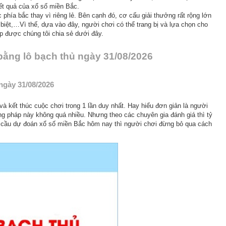
kết quả của xổ số miền Bắc.
phía bắc thay vì riêng lẻ. Bên cạnh đó, cơ cấu giải thưởng rất rộng lớn
c biệt,…Vì thế, dựa vào đây, người chơi có thể trang bị và lựa chọn cho
 được chúng tôi chia sẻ dưới đây.
bằng lô bạch thủ ngày 31/08/2026
ngày 31/08/2026
và kết thúc cuộc chơi trong 1 lần duy nhất. Hay hiểu đơn giản là người
ng pháp này không quá nhiều. Nhưng theo các chuyên gia đánh giá thì tỷ
soi cầu dự đoán xổ số miền Bắc hôm nay thì người chơi đừng bỏ qua cách