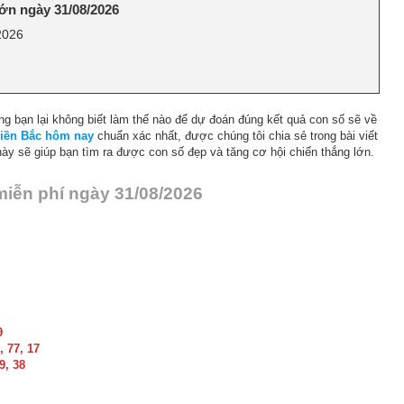
lớn ngày 31/08/2026
2026
g bạn lại không biết làm thế nào để dự đoán đúng kết quả con số sẽ về
miền Bắc hôm nay
chuẩn xác nhất, được chúng tôi chia sẻ trong bài viết
ày sẽ giúp bạn tìm ra được con số đẹp và tăng cơ hội chiến thắng lớn.
miễn phí ngày 31/08/2026
9
, 77, 17
79, 38