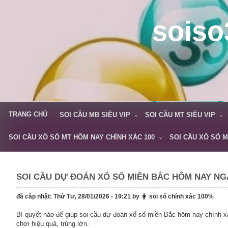
Skip
to
content
soiso
TRANG CHỦ
SOI CẦU MB SIÊU VIP
SOI CẦU MT SIÊU VIP
SOI CẦU XỔ SỐ MT HÔM NAY CHÍNH XÁC 100
SOI CẦU XỔ SỐ M
SOI CẦU DỰ ĐOÁN XỔ SỐ MIỀN BẮC HÔM NAY NGÀ
đã câp nhật:
Thứ Tư, 28/01/2026 - 19:21
by
soi số chính xác 100%
Bí quyết nào để giúp soi cầu dự đoán xổ số miền Bắc hôm nay chính xá
chơi hiệu quả, trúng lớn.