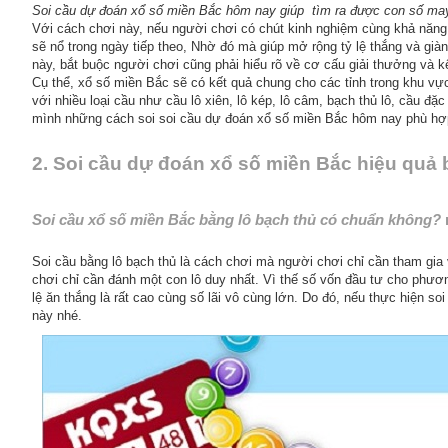
Soi cầu dự đoán xổ số miền Bắc hôm nay giúp tìm ra được con số may
Với cách chơi này, nếu người chơi có chút kinh nghiệm cùng khả năng 
sẽ nổ trong ngày tiếp theo, Nhờ đó mà giúp mở rộng tỷ lệ thắng và già
này, bắt buộc người chơi cũng phải hiểu rõ về cơ cấu giải thưởng và 
Cụ thể, xổ số miền Bắc sẽ có kết quả chung cho các tỉnh trong khu vực 
với nhiều loại cầu như cầu lô xiên, lô kép, lô câm, bạch thủ lô, cầu đặ
mình những cách soi soi cầu dự đoán xổ số miền Bắc hôm nay phù hợp
2. Soi cầu dự đoán xổ số miền Bắc hiệu quả 
Soi cầu xổ số miền Bắc bằng lô bạch thủ có chuẩn không?
Soi cầu bằng lô bạch thủ là cách chơi mà người chơi chỉ cần tham gia 
chơi chỉ cần đánh một con lô duy nhất. Vì thế số vốn đầu tư cho phươ
lệ ăn thắng là rất cao cùng số lãi vô cùng lớn. Do đó, nếu thực hiện 
này nhé.