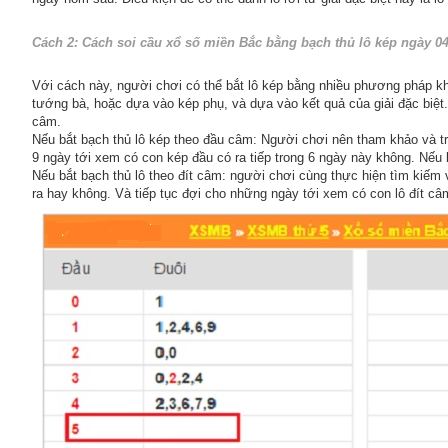
Cách 2: Cách soi cầu xổ số miền Bắc bằng bạch thủ lô kép ngày 04
Với cách này, người chơi có thể bắt lô kép bằng nhiều phương pháp k
tướng bà, hoặc dựa vào kép phụ, và dựa vào kết quả của giải đặc biệt.
câm.
Nếu bắt bạch thủ lô kép theo đầu câm: Người chơi nên tham khảo và t
9 ngày tới xem có con kép đầu có ra tiếp trong 6 ngày này không. Nếu kh
Nếu bắt bạch thủ lô theo đít câm: người chơi cùng thực hiện tìm kiếm
ra hay không. Và tiếp tục đợi cho những ngày tới xem có con lô đít câ