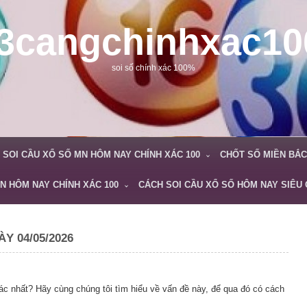
3cangchinhxac1
soi số chính xác 100%
SOI CẦU XỔ SỐ MN HÔM NAY CHÍNH XÁC 100
CHỐT SỐ MIỀN BẮC
N HÔM NAY CHÍNH XÁC 100
CÁCH SOI CẦU XỔ SỐ HÔM NAY SIÊU
Y 04/05/2026
c nhất? Hãy cùng chúng tôi tìm hiểu về vấn đề này, để qua đó có cách