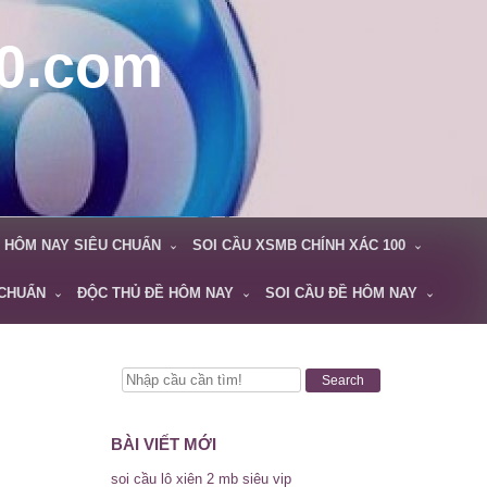
00.com
 HÔM NAY SIÊU CHUẨN
SOI CẦU XSMB CHÍNH XÁC 100
 CHUẨN
ĐỘC THỦ ĐỀ HÔM NAY
SOI CẦU ĐỀ HÔM NAY
Search
BÀI VIẾT MỚI
soi cầu lô xiên 2 mb siêu vip