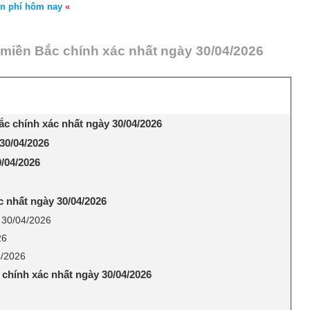
ền phí hôm nay
«
miền Bắc chính xác nhất ngày 30/04/2026
c chính xác nhất ngày 30/04/2026
30/04/2026
/04/2026
 nhất ngày 30/04/2026
 30/04/2026
26
4/2026
 chính xác nhất ngày 30/04/2026