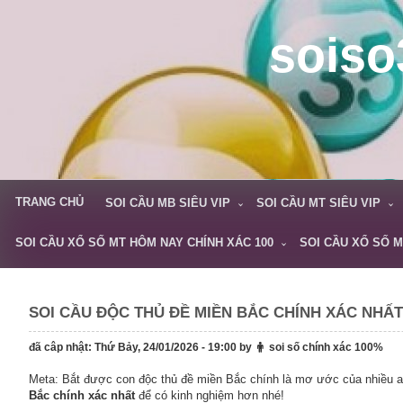
Skip
to
content
soiso
TRANG CHỦ
SOI CẦU MB SIÊU VIP
SOI CẦU MT SIÊU VIP
SOI CẦU XỔ SỐ MT HÔM NAY CHÍNH XÁC 100
SOI CẦU XỔ SỐ M
SOI CẦU ĐỘC THỦ ĐỀ MIỀN BẮC CHÍNH XÁC NHẤT 
đã câp nhật:
Thứ Bảy, 24/01/2026 - 19:00
by
soi số chính xác 100%
Meta: Bắt được con độc thủ đề miền Bắc chính là mơ ước của nhiều 
Bắc chính xác nhất
để có kinh nghiệm hơn nhé!