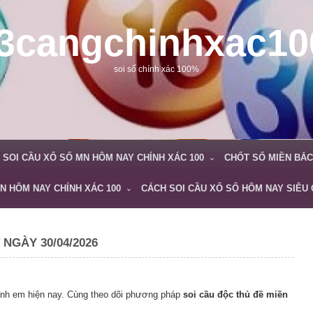
3cangchinhxac1
soi số chính xác 100%
SOI CẦU XỔ SỐ MN HÔM NAY CHÍNH XÁC 100
CHỐT SỐ MIỀN BẮC
N HÔM NAY CHÍNH XÁC 100
CÁCH SOI CẦU XỔ SỐ HÔM NAY SIÊU
NGÀY 30/04/2026
anh em hiện nay. Cùng theo dõi phương pháp
soi cầu độc thủ đề miền