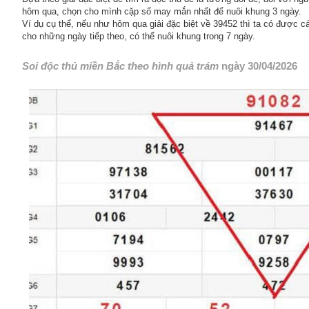
hôm qua, chọn cho mình cặp số may mắn nhất để nuôi khung 3 ngày.
Ví dụ cụ thể, nếu như hôm qua giải đặc biệt về 39452 thì ta có được 
cho những ngày tiếp theo, có thể nuôi khung trong 7 ngày.
Soi độc thủ miền Bắc theo hình quả trám
ngày 30/04/2026