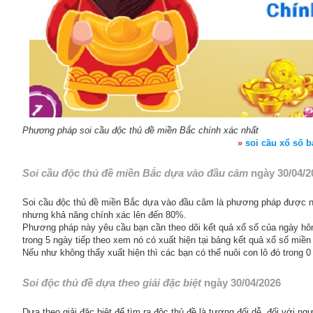
Phương pháp soi cầu độc thủ đề miền Bắc chính xác nhất
»
soi cầu xổ số 
Soi cầu độc thủ đề miền Bắc dựa vào đầu câm
ngày 30/04/2
Soi cầu độc thủ đề miền Bắc dựa vào đầu câm là phương pháp được nh
nhưng khả năng chính xác lên đến 80%.
Phương pháp này yêu cầu bạn cần theo dõi kết quả xổ số của ngày hôm
trong 5 ngày tiếp theo xem nó có xuất hiện tại bảng kết quả xổ số miề
Nếu như không thấy xuất hiện thì các bạn có thể nuôi con lô đó trong 0
Soi độc thủ đề dựa theo giải đặc biệt
ngày 30/04/2026
Dựa theo giải đặc biệt để tìm ra độc thủ đề là tương đối dễ, đối với n