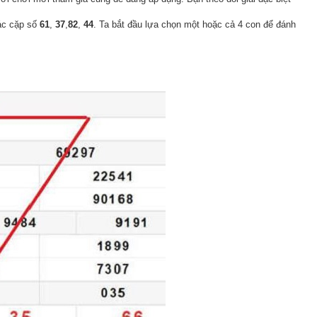
các cặp số
61
,
37
,
82
,
44
. Ta bắt đầu lựa chọn một hoặc cả 4 con để đánh