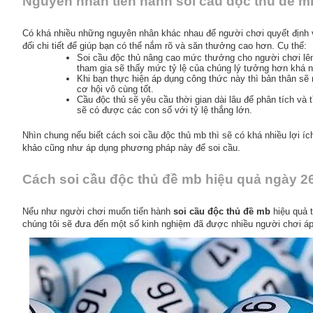
Nguyên nhân tiến hành soi cầu độc thủ đề mb
Có khá nhiều những nguyên nhân khác nhau để người chơi quyết định v
đối chi tiết để giúp bạn có thể nắm rõ và săn thưởng cao hơn. Cụ thể:
Soi cầu độc thủ nâng cao mức thưởng cho người chơi lên
tham gia sẽ thấy mức tỷ lệ của chúng lý tưởng hơn khá
Khi bạn thực hiện áp dụng công thức này thì bản thân sẽ 
cơ hội vô cùng tốt.
Cầu độc thủ sẽ yêu cầu thời gian dài lâu để phân tích và 
sẽ có được các con số với tỷ lệ thắng lớn.
Nhìn chung nếu biết cách soi cầu độc thủ mb thì sẽ có khá nhiều lợi í
khảo cũng như áp dụng phương pháp này để soi cầu.
Cách soi cầu độc thủ đề mb hiệu quả ngày 2
Nếu như người chơi muốn tiến hành
soi cầu độc thủ đề mb
hiệu quả 
chúng tôi sẽ đưa đến một số kinh nghiệm đã được nhiều người chơi á