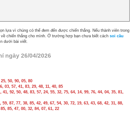
n lựa vì chúng có thể đem đến được chiến thắng. Nếu thành viên trong
m về chiến thắng cho mình. Ở trường hợp bạn chưa biết cách
soi cầu
n dưới bài viết.
hí ngày 26/04/2026
 25, 50, 90, 05, 80
6, 03, 57, 41, 83, 29, 48, 11, 40, 85
, 41, 92, 50, 48, 83, 57, 24, 55, 32, 75, 64, 14, 99, 76, 44, 04, 35, 81,
, 59, 87, 77, 38, 85, 42, 49, 67, 54, 30, 72, 19, 63, 43, 68, 42, 31, 88,
 85, 85, 47, 00, 32, 84, 07, 61, 22