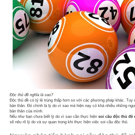
Độc thủ đề nghĩa là sao?
Độc thủ đề có tỷ lệ trúng thấp hơn so với các phương pháp khác. Tuy
bản thân. Đó chính là lý do vì sao mà hiện nay có khá nhiều những ng
bản thân của mình.
Nếu như bạn chưa biết lý do vì sao cần thực hiện
soi cầu độc thủ đề
sẽ nêu rõ lý do và sự quan trọng khi thực hiện việc soi cầu độc thủ.