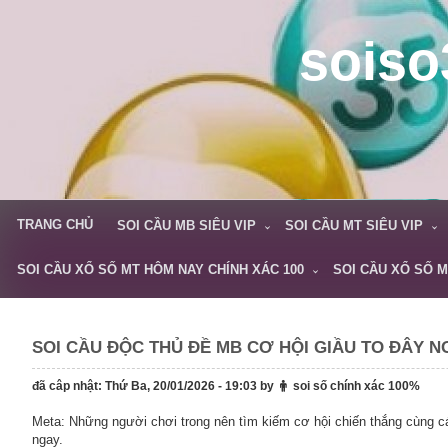
Skip
to
content
soiso
TRANG CHỦ
SOI CẦU MB SIÊU VIP
SOI CẦU MT SIÊU VIP
SOI CẦU XỔ SỐ MT HÔM NAY CHÍNH XÁC 100
SOI CẦU XỔ SỐ M
SOI CẦU ĐỘC THỦ ĐỀ MB CƠ HỘI GIẦU TO ĐÂY NG
đã câp nhật:
Thứ Ba, 20/01/2026 - 19:03
by
soi số chính xác 100%
Meta: Những người chơi trong nên tìm kiếm cơ hội chiến thắng cùng 
ngay.