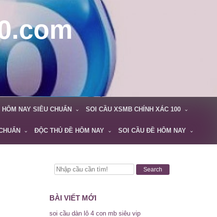
00.com
 HÔM NAY SIÊU CHUẨN
SOI CẦU XSMB CHÍNH XÁC 100
 CHUẨN
ĐỘC THỦ ĐỀ HÔM NAY
SOI CẦU ĐỀ HÔM NAY
Search
BÀI VIẾT MỚI
soi cầu dàn lô 4 con mb siêu vip