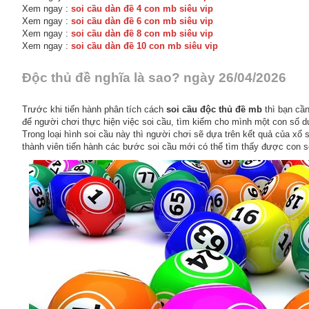
Xem ngay :
soi cầu dàn đề 4 con mb siêu vip
Xem ngay :
soi cầu dàn đề 6 con mb siêu vip
Xem ngay :
soi cầu dàn đề 8 con mb siêu vip
Xem ngay :
soi cầu dàn đề 10 con mb siêu vip
Độc thủ đề nghĩa là sao? ngày 26/04/2026
Trước khi tiến hành phân tích cách
soi cầu độc thủ đề mb
thì bạn cần
để người chơi thực hiện việc soi cầu, tìm kiếm cho mình một con số 
Trong loại hình soi cầu này thì người chơi sẽ dựa trên kết quả của xổ
thành viên tiến hành các bước soi cầu mới có thể tìm thấy được con 