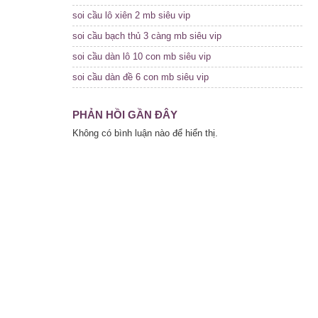
soi cầu lô xiên 2 mb siêu vip
soi cầu bạch thủ 3 càng mb siêu vip
soi cầu dàn lô 10 con mb siêu vip
soi cầu dàn đề 6 con mb siêu vip
PHẢN HỒI GẦN ĐÂY
Không có bình luận nào để hiển thị.