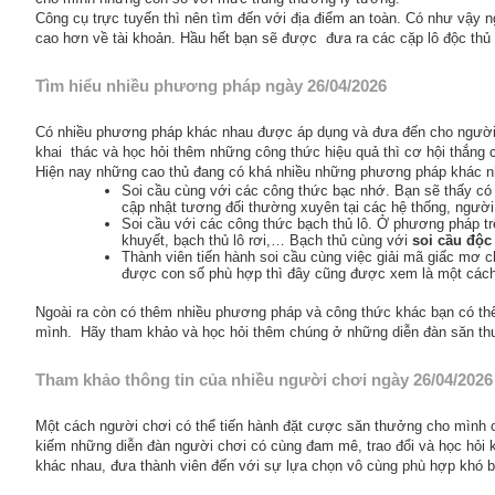
Công cụ trực tuyến thì nên tìm đến với địa điểm an toàn. Có như vậy 
cao hơn về tài khoản. Hầu hết bạn sẽ được đưa ra các cặp lô độc thủ
Tìm hiểu nhiều phương pháp ngày 26/04/2026
Có nhiều phương pháp khác nhau được áp dụng và đưa đến cho người c
khai thác và học hỏi thêm những công thức hiệu quả thì cơ hội thắng
Hiện nay những cao thủ đang có khá nhiều những phương pháp khác nh
Soi cầu cùng với các công thức bạc nhớ. Bạn sẽ thấy có 
cập nhật tương đối thường xuyên tại các hệ thống, ngườ
Soi cầu với các công thức bạch thủ lô. Ở phương pháp tr
khuyết, bạch thủ lô rơi,… Bạch thủ cùng với
soi cầu độc
Thành viên tiến hành soi cầu cùng việc giải mã giấc mơ c
được con số phù hợp thì đây cũng được xem là một cách
Ngoài ra còn có thêm nhiều phương pháp và công thức khác bạn có thể 
mình. Hãy tham khảo và học hỏi thêm chúng ở những diễn đàn săn th
Tham khảo thông tin của nhiều người chơi ngày 26/04/2026
Một cách người chơi có thể tiến hành đặt cược săn thưởng cho mình ch
kiếm những diễn đàn người chơi có cùng đam mê, trao đổi và học hỏi 
khác nhau, đưa thành viên đến với sự lựa chọn vô cùng phù hợp khó b