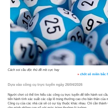
Cách soi cầu độc thủ đề mb cực hay
»
chốt số miền bắc 
Dựa vào công cụ trực tuyến ngày 26/04/2026
Người chơi có thể tìm hiểu các công cụ trực tuyến để tiến hành soi c
tiến hành tính xác suất các cặp lô trúng thưởng cao cho bản thân của
Công cụ của các nhà cái sẽ có sự tùy thuộc khác nhau. Chỉ cần thành
cho mình những con số với mức trúng thưởng lý tưởng.