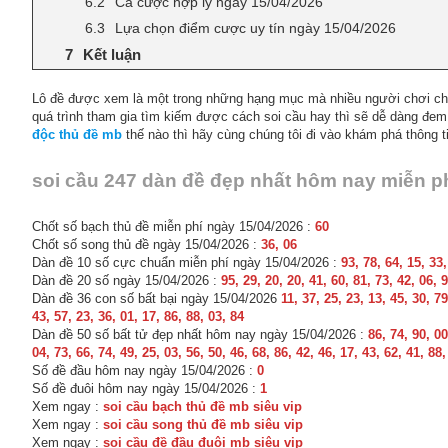
Cá cược hợp lý ngày 15/04/2026
Lựa chọn điểm cược uy tín ngày 15/04/2026
Kết luận
Lô đề được xem là một trong những hạng mục mà nhiều người chơi chọ
quá trình tham gia tìm kiếm được cách soi cầu hay thì sẽ dễ dàng đe
độc thủ đề mb
thế nào thì hãy cùng chúng tôi đi vào khám phá thông ti
soi cầu 247 dàn đề đẹp nhất hôm nay miễn p
Chốt số bạch thủ đề miễn phí ngày 15/04/2026 :
60
Chốt số song thủ đề ngày 15/04/2026 :
36, 06
Dàn đề 10 số cực chuẩn miễn phí ngày 15/04/2026 :
93, 78, 64, 15, 33,
Dàn đề 20 số ngày 15/04/2026 :
95, 29, 20, 20, 41, 60, 81, 73, 42, 06, 
Dàn đề 36 con số bất bại ngày 15/04/2026
11, 37, 25, 23, 13, 45, 30, 79
43, 57, 23, 36, 01, 17, 86, 88, 03, 84
Dàn đề 50 số bất tử đẹp nhất hôm nay ngày 15/04/2026 :
86, 74, 90, 00
04, 73, 66, 74, 49, 25, 03, 56, 50, 46, 68, 86, 42, 46, 17, 43, 62, 41, 88,
Số đề đầu hôm nay ngày 15/04/2026 :
0
Số đề đuôi hôm nay ngày 15/04/2026 :
1
Xem ngay :
soi cầu bạch thủ đề mb siêu vip
Xem ngay :
soi cầu song thủ đề mb siêu vip
Xem ngay :
soi cầu đề đầu đuôi mb siêu vip