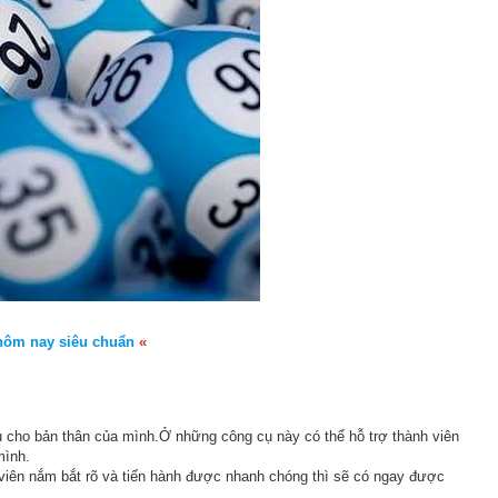
hôm nay siêu chuẩn
«
ầu cho bản thân của mình.Ở những công cụ này có thể hỗ trợ thành viên
 mình.
 viên nắm bắt rõ và tiến hành được nhanh chóng thì sẽ có ngay được