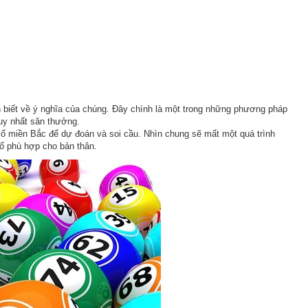
 biết về ý nghĩa của chúng. Đây chính là một trong những phương pháp
duy nhất săn thưởng.
 số miền Bắc để dự đoán và soi cầu. Nhìn chung sẽ mất một quá trình
số phù hợp cho bản thân.