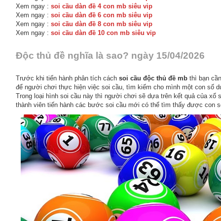
Xem ngay :
soi cầu dàn đề 4 con mb siêu vip
Xem ngay :
soi cầu dàn đề 6 con mb siêu vip
Xem ngay :
soi cầu dàn đề 8 con mb siêu vip
Xem ngay :
soi cầu dàn đề 10 con mb siêu vip
Độc thủ đề nghĩa là sao? ngày 15/04/2026
Trước khi tiến hành phân tích cách
soi cầu độc thủ đề mb
thì bạn cần
để người chơi thực hiện việc soi cầu, tìm kiếm cho mình một con số 
Trong loại hình soi cầu này thì người chơi sẽ dựa trên kết quả của xổ
thành viên tiến hành các bước soi cầu mới có thể tìm thấy được con 