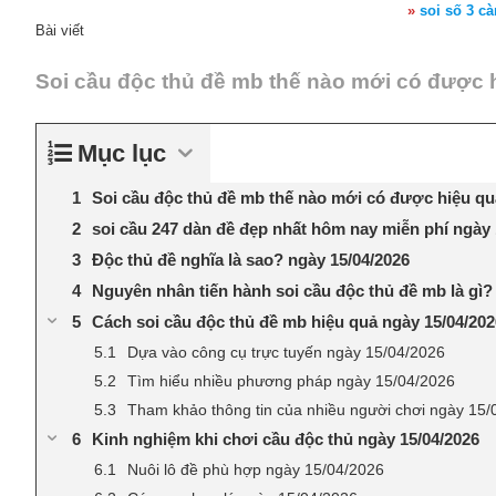
»
soi số 3 c
Bài viết
Soi cầu độc thủ đề mb thế nào mới có được 
Mục lục
Soi cầu độc thủ đề mb thế nào mới có được hiệu qu
soi cầu 247 dàn đề đẹp nhất hôm nay miễn phí ngày 
Độc thủ đề nghĩa là sao? ngày 15/04/2026
Nguyên nhân tiến hành soi cầu độc thủ đề mb là gì?
Cách soi cầu độc thủ đề mb hiệu quả ngày 15/04/202
Dựa vào công cụ trực tuyến ngày 15/04/2026
Tìm hiểu nhiều phương pháp ngày 15/04/2026
Tham khảo thông tin của nhiều người chơi ngày 15/
Kinh nghiệm khi chơi cầu độc thủ ngày 15/04/2026
Nuôi lô đề phù hợp ngày 15/04/2026