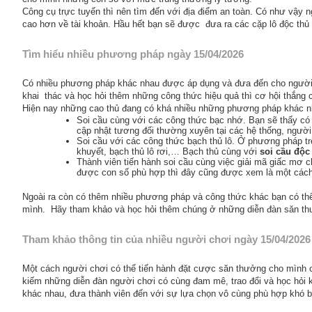
Công cụ trực tuyến thì nên tìm đến với địa điểm an toàn. Có như vậy 
cao hơn về tài khoản. Hầu hết bạn sẽ được đưa ra các cặp lô độc thủ
Tìm hiểu nhiều phương pháp ngày 15/04/2026
Có nhiều phương pháp khác nhau được áp dụng và đưa đến cho người c
khai thác và học hỏi thêm những công thức hiệu quả thì cơ hội thắng
Hiện nay những cao thủ đang có khá nhiều những phương pháp khác nh
Soi cầu cùng với các công thức bạc nhớ. Bạn sẽ thấy có 
cập nhật tương đối thường xuyên tại các hệ thống, ngườ
Soi cầu với các công thức bạch thủ lô. Ở phương pháp tr
khuyết, bạch thủ lô rơi,… Bạch thủ cùng với
soi cầu độc
Thành viên tiến hành soi cầu cùng việc giải mã giấc mơ c
được con số phù hợp thì đây cũng được xem là một cách
Ngoài ra còn có thêm nhiều phương pháp và công thức khác bạn có thể 
mình. Hãy tham khảo và học hỏi thêm chúng ở những diễn đàn săn th
Tham khảo thông tin của nhiều người chơi ngày 15/04/2026
Một cách người chơi có thể tiến hành đặt cược săn thưởng cho mình ch
kiếm những diễn đàn người chơi có cùng đam mê, trao đổi và học hỏi 
khác nhau, đưa thành viên đến với sự lựa chọn vô cùng phù hợp khó b