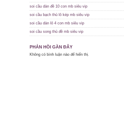
soi cầu dàn đề 10 con mb siêu vip
soi cầu bạch thủ lô kép mb siêu vip
soi cầu dàn lô 4 con mb siêu vip
soi cầu song thủ đề mb siêu vip
PHẢN HỒI GẦN ĐÂY
Không có bình luận nào để hiển thị.