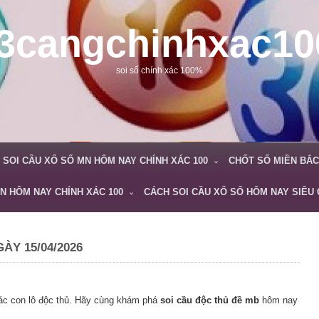
3cangchinhxac1
soi số chính xác 100%
SOI CẦU XỔ SỐ MN HÔM NAY CHÍNH XÁC 100
CHỐT SỐ MIỀN BẮC
N HÔM NAY CHÍNH XÁC 100
CÁCH SOI CẦU XỔ SỐ HÔM NAY SIÊU
ÀY 15/04/2026
các con lô độc thủ. Hãy cùng khám phá
soi cầu độc thủ đề mb
hôm nay