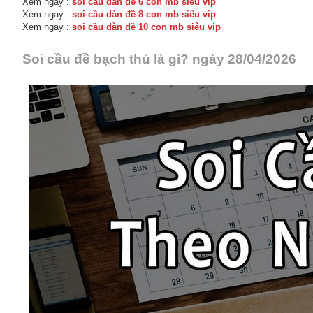
Xem ngay :
soi cầu dàn đề 6 con mb siêu vip
Xem ngay :
soi cầu dàn đề 8 con mb siêu vip
Xem ngay :
soi cầu dàn đề 10 con mb siêu vip
Soi cầu đề bạch thủ là gì? ngày 28/04/2026