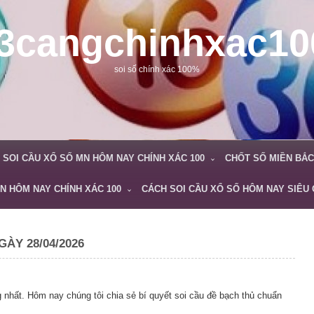
3cangchinhxac1
soi số chính xác 100%
SOI CẦU XỔ SỐ MN HÔM NAY CHÍNH XÁC 100
CHỐT SỐ MIỀN BẮC
N HÔM NAY CHÍNH XÁC 100
CÁCH SOI CẦU XỔ SỐ HÔM NAY SIÊU
ÀY 28/04/2026
nhất. Hôm nay chúng tôi chia sẻ bí quyết soi cầu đề bạch thủ chuẩn