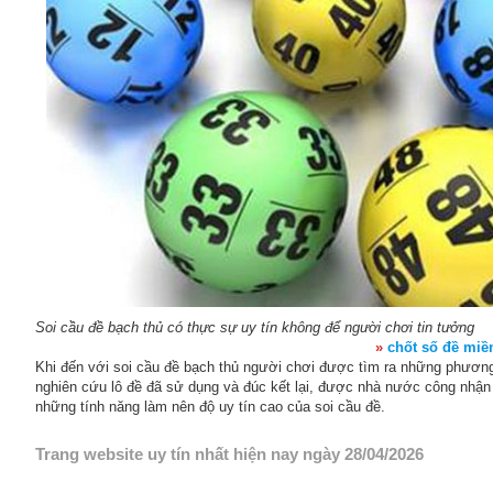
Soi cầu đề bạch thủ có thực sự uy tín không để người chơi tin tưởng
»
chốt số đề miề
Khi đến với soi cầu đề bạch thủ người chơi được tìm ra những phương
nghiên cứu lô đề đã sử dụng và đúc kết lại, được nhà nước công nhận và
những tính năng làm nên độ uy tín cao của soi cầu đề.
Trang website uy tín nhất hiện nay ngày 28/04/2026