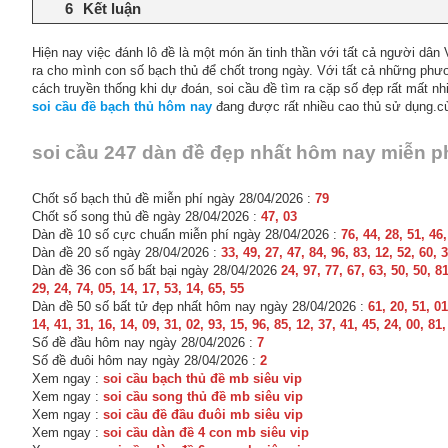
Kết luận
Hiện nay việc đánh lô đề là một món ăn tinh thần với tất cả người dâ
ra cho mình con số bạch thủ để chốt trong ngày. Với tất cả những phư
cách truyền thống khi dự đoán, soi cầu đề tìm ra cặp số đẹp rất mất nh
soi cầu đề bạch thủ hôm nay
đang được rất nhiều cao thủ sử dụng.cù
soi cầu 247 dàn đề đẹp nhất hôm nay miễn p
Chốt số bạch thủ đề miễn phí ngày 28/04/2026 :
79
Chốt số song thủ đề ngày 28/04/2026 :
47, 03
Dàn đề 10 số cực chuẩn miễn phí ngày 28/04/2026 :
76, 44, 28, 51, 46,
Dàn đề 20 số ngày 28/04/2026 :
33, 49, 27, 47, 84, 96, 83, 12, 52, 60, 3
Dàn đề 36 con số bất bại ngày 28/04/2026
24, 97, 77, 67, 63, 50, 50, 81
29, 24, 74, 05, 14, 17, 53, 14, 65, 55
Dàn đề 50 số bất tử đẹp nhất hôm nay ngày 28/04/2026 :
61, 20, 51, 01
14, 41, 31, 16, 14, 09, 31, 02, 93, 15, 96, 85, 12, 37, 41, 45, 24, 00, 81,
Số đề đầu hôm nay ngày 28/04/2026 :
7
Số đề đuôi hôm nay ngày 28/04/2026 :
2
Xem ngay :
soi cầu bạch thủ đề mb siêu vip
Xem ngay :
soi cầu song thủ đề mb siêu vip
Xem ngay :
soi cầu đề đầu đuôi mb siêu vip
Xem ngay :
soi cầu dàn đề 4 con mb siêu vip