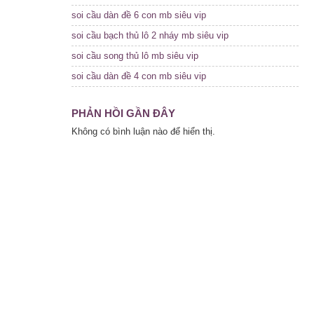
soi cầu dàn đề 6 con mb siêu vip
soi cầu bạch thủ lô 2 nháy mb siêu vip
soi cầu song thủ lô mb siêu vip
soi cầu dàn đề 4 con mb siêu vip
PHẢN HỒI GẦN ĐÂY
Không có bình luận nào để hiển thị.