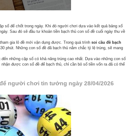
cặp số để chốt trong ngày. Khi đó người chơi dựa vào kết quả bảng xổ
 ngày. Sau đó sẽ đầu tư khoản tiền bạch thủ con số đề cuối ngày thu về
 tham gia lô đề mới vận dụng được. Trong quá trình
soi cầu đề bạch
6h30 phút. Những con số đề đã bạch thủ nắm chắc tỷ lệ trúng, sẽ mang
g đến những cặp số có khả năng trúng cao nhất. Dựa vào những con số
c nhận được con số đề để bạch thủ, chỉ cần bỏ số tiền vốn ra đã có thể
 để người chơi tin tưởng ngày 28/04/2026