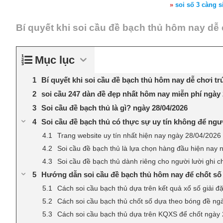
»
soi số 3 càng s
Bí quyết khi soi cầu đề bạch thủ hôm nay dễ 
Mục lục
Bí quyết khi soi cầu đề bạch thủ hôm nay dễ chơi tr
soi cầu 247 dàn đề đẹp nhất hôm nay miễn phí ngày 
Soi cầu đề bạch thủ là gì? ngày 28/04/2026
Soi cầu đề bạch thủ có thực sự uy tín không để ngư
Trang website uy tín nhất hiện nay ngày 28/04/2026
Soi cầu đề bạch thủ là lựa chọn hàng đầu hiện nay
Soi cầu đề bạch thủ dành riêng cho người lười ghi 
Hướng dẫn soi cầu đề bạch thủ hôm nay để chốt số 
Cách soi cầu bạch thủ dựa trên kết quả xổ số giải đ
Cách soi cầu bạch thủ chốt số dựa theo bóng đề ng
Cách soi cầu bạch thủ dựa trên KQXS để chốt ngày