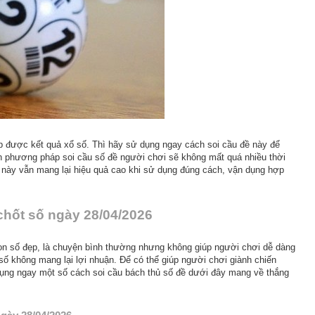
p được kết quả xổ số. Thì hãy sử dụng ngay cách soi cầu đề này để
ện phương pháp soi cầu số đề người chơi sẽ không mất quá nhiều thời
u này vẫn mang lại hiệu quả cao khi sử dụng đúng cách, vận dụng hợp
hốt số ngày 28/04/2026
con số đẹp, là chuyện bình thường nhưng không giúp người chơi dễ dàng
 số không mang lại lợi nhuận. Để có thể giúp người chơi giành chiến
ử dụng ngay một số cách soi cầu bách thủ số đề dưới đây mang về thắng