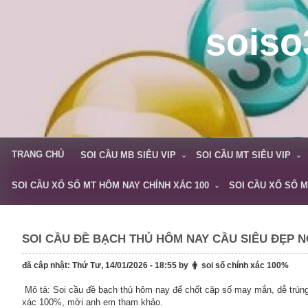
Skip
to
content
soiso
TRANG CHỦ
SOI CẦU MB SIÊU VIP
SOI CẦU MT SIÊU VIP
SOI CẦU XỔ SỐ MT HÔM NAY CHÍNH XÁC 100
SOI CẦU XỔ SỐ M
SOI CẦU ĐỀ BẠCH THỦ HÔM NAY CẦU SIÊU ĐẸP NG
đã câp nhật:
Thứ Tư, 14/01/2026 - 18:55
by
soi số chính xác 100%
Mô tả: Soi cầu đề bạch thủ hôm nay để chốt cặp số may mắn, dễ trúng 
xác 100%, mời anh em tham khảo.