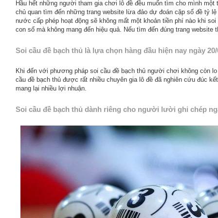
Hầu hết những người tham gia chơi lô đề đều muốn tìm cho mình một tr
chủ quan tìm đến những trang website lừa đảo dự đoán cặp số đề tỷ lệ
nước cấp phép hoạt động sẽ không mất một khoản tiền phí nào khi soi
con số mà không mang đến hiệu quả. Nếu tìm đến đúng trang website th
Soi cầu đề bạch thủ là lựa chọn hàng đầu hiện nay ngày 20/
Khi đến với phương pháp soi cầu đề bạch thủ người chơi không còn lo
cầu đề bạch thủ được rất nhiều chuyên gia lô đề đã nghiên cứu đúc kế
mang lại nhiều lợi nhuận.
Soi cầu đề bạch thủ dành riêng cho người lười ghi chép ng