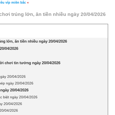
iêu víp miền bắc
«
chơi trúng lớn, ăn tiền nhiều ngày 20/04/2026
úng lớn, ăn tiền nhiều ngày 20/04/2026
20/04/2026
ời chơi tin tưởng ngày 20/04/2026
 ngày 20/04/2026
chép ngày 20/04/2026
ngày 20/04/2026
ặc biệt ngày 20/04/2026
ày 20/04/2026
 20/04/2026