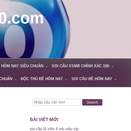
00.com
 HÔM NAY SIÊU CHUẨN
SOI CẦU XSMB CHÍNH XÁC 100
 CHUẨN
ĐỘC THỦ ĐỀ HÔM NAY
SOI CẦU ĐỀ HÔM NAY
Search
BÀI VIẾT MỚI
soi cầu lô xiên 4 mb siêu vip