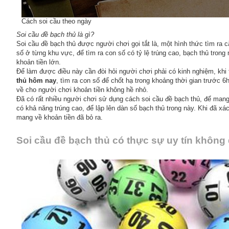
Cách soi cầu theo ngày
Soi cầu đề bạch thủ là gì?
Soi cầu đề bạch thủ được người chơi gọi tắt là, một hình thức tìm ra 
số ở từng khu vực, để tìm ra con số có tỷ lệ trúng cao, bạch thủ trong
khoản tiền lớn.
Để làm được điều này cần đòi hỏi người chơi phải có kinh nghiệm, khi
thủ hôm nay
, tìm ra con số để chốt hạ trong khoảng thời gian trước 
về cho người chơi khoản tiền không hề nhỏ.
Đã có rất nhiều người chơi sử dụng cách soi cầu đề bạch thủ, để man
có khả năng trúng cao, để lập lên dàn số bạch thủ trong này. Khi đã xá
mang về khoản tiền đã bỏ ra.
Soi cầu đề bạch thủ có thực sự uy tín không