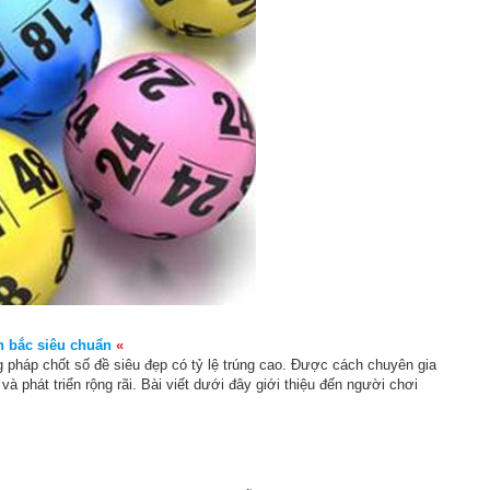
n bắc siêu chuẩn
«
 pháp chốt số đề siêu đẹp có tỷ lệ trúng cao. Được cách chuyên gia
 phát triển rộng rãi. Bài viết dưới đây giới thiệu đến người chơi