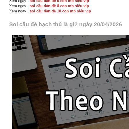
Xem ngay :
soi cầu dàn đề 6 con mb siêu vip
Xem ngay :
soi cầu dàn đề 8 con mb siêu vip
Xem ngay :
soi cầu dàn đề 10 con mb siêu vip
Soi cầu đề bạch thủ là gì? ngày 20/04/2026