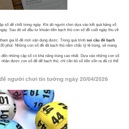
cặp số để chốt trong ngày. Khi đó người chơi dựa vào kết quả bảng xổ
 ngày. Sau đó sẽ đầu tư khoản tiền bạch thủ con số đề cuối ngày thu về
 tham gia lô đề mới vận dụng được. Trong quá trình
soi cầu đề bạch
6h30 phút. Những con số đề đã bạch thủ nắm chắc tỷ lệ trúng, sẽ mang
g đến những cặp số có khả năng trúng cao nhất. Dựa vào những con số
c nhận được con số đề để bạch thủ, chỉ cần bỏ số tiền vốn ra đã có thể
 để người chơi tin tưởng ngày 20/04/2026