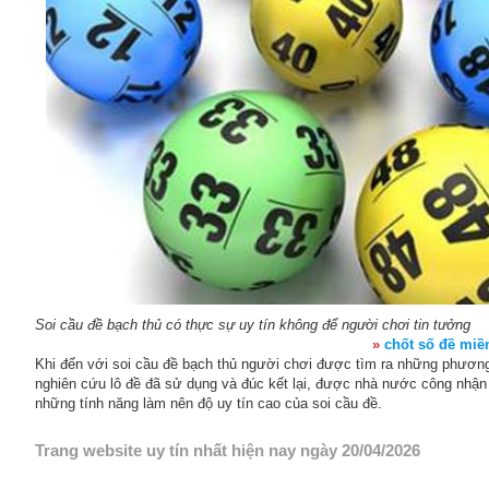
Soi cầu đề bạch thủ có thực sự uy tín không để người chơi tin tưởng
»
chốt số đề miề
Khi đến với soi cầu đề bạch thủ người chơi được tìm ra những phương
nghiên cứu lô đề đã sử dụng và đúc kết lại, được nhà nước công nhận và
những tính năng làm nên độ uy tín cao của soi cầu đề.
Trang website uy tín nhất hiện nay ngày 20/04/2026