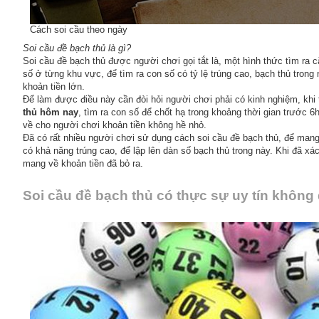
Cách soi cầu theo ngày
Soi cầu đề bạch thủ là gì?
Soi cầu đề bạch thủ được người chơi gọi tắt là, một hình thức tìm ra 
số ở từng khu vực, để tìm ra con số có tỷ lệ trúng cao, bạch thủ trong
khoản tiền lớn.
Để làm được điều này cần đòi hỏi người chơi phải có kinh nghiệm, khi
thủ hôm nay
, tìm ra con số để chốt hạ trong khoảng thời gian trước 
về cho người chơi khoản tiền không hề nhỏ.
Đã có rất nhiều người chơi sử dụng cách soi cầu đề bạch thủ, để man
có khả năng trúng cao, để lập lên dàn số bạch thủ trong này. Khi đã xá
mang về khoản tiền đã bỏ ra.
Soi cầu đề bạch thủ có thực sự uy tín không