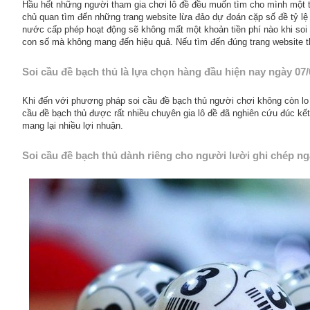
Hầu hết những người tham gia chơi lô đề đều muốn tìm cho mình một tr
chủ quan tìm đến những trang website lừa đảo dự đoán cặp số đề tỷ lệ
nước cấp phép hoạt động sẽ không mất một khoản tiền phí nào khi soi
con số mà không mang đến hiệu quả. Nếu tìm đến đúng trang website th
Soi cầu đề bạch thủ là lựa chọn hàng đầu hiện nay ngày 07/
Khi đến với phương pháp soi cầu đề bạch thủ người chơi không còn lo
cầu đề bạch thủ được rất nhiều chuyên gia lô đề đã nghiên cứu đúc kế
mang lại nhiều lợi nhuận.
Soi cầu đề bạch thủ dành riêng cho người lười ghi chép ng