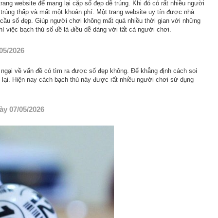
ang website để mạng lại cặp số đẹp dễ trúng. Khi đó có rất nhiều người
 trúng thấp và mất một khoản phí. Một trang website uy tín được nhà
 cầu số đẹp. Giúp người chơi không mất quá nhiều thời gian với những
ì việc bạch thủ số đề là điều dễ dàng với tất cả người chơi.
05/2026
 ngại về vấn đề có tìm ra được số đẹp không. Để khẳng định cách soi
t lại. Hiện nay cách bạch thủ này được rất nhiều người chơi sử dụng
ày 07/05/2026