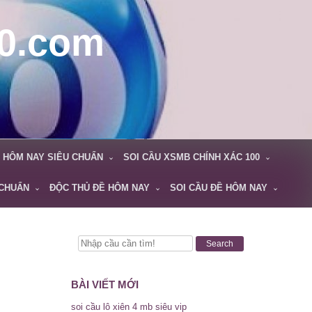
00.com
 HÔM NAY SIÊU CHUẨN
SOI CẦU XSMB CHÍNH XÁC 100
 CHUẨN
ĐỘC THỦ ĐỀ HÔM NAY
SOI CẦU ĐỀ HÔM NAY
Search
BÀI VIẾT MỚI
soi cầu lô xiên 4 mb siêu vip