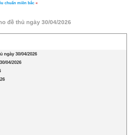
êu chuẩn miền bắc
«
ho đề thủ ngày 30/04/2026
hủ ngày 30/04/2026
30/04/2026
6
026