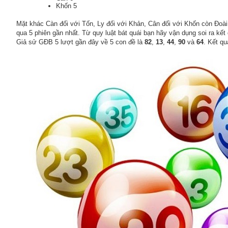
Khốn 5
Mặt khác Càn đối với Tốn, Ly đối với Khản, Cân đối với Khốn còn Đoài 
qua 5 phiên gần nhất. Từ quy luật bát quái bạn hãy vận dụng soi ra kết
Giả sử GĐB 5 lượt gần đây về 5 con đề là
82
,
13
,
44
,
90
và
64
. Kết qu