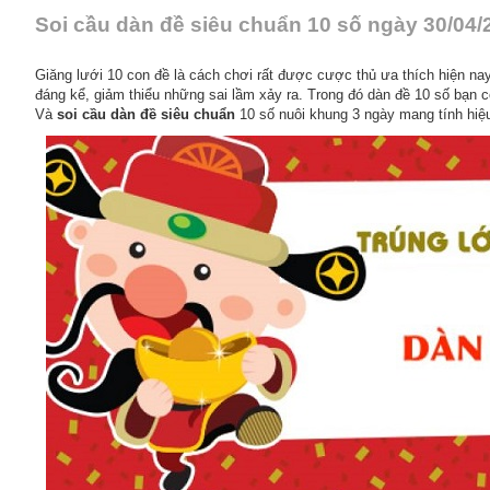
Soi cầu dàn đề siêu chuẩn 10 số ngày 30/04/
Giăng lưới 10 con đề là cách chơi rất được cược thủ ưa thích hiện na
đáng kể, giảm thiểu những sai lầm xảy ra. Trong đó dàn đề 10 số bạn 
Và
soi cầu dàn đề siêu chuẩn
10 số nuôi khung 3 ngày mang tính hiệ