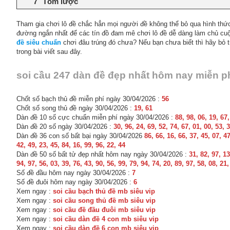
Tóm lược
Tham gia chơi lô đề chắc hẳn mọi người đề không thể bỏ qua hình thức 
đường ngắn nhất để các tín đồ đam mê chơi lô đề dễ dàng làm chủ cuộ
đề siêu chuẩn
chơi đâu trúng đó chưa? Nếu bạn chưa biết thì hãy bỏ 
trong bài viết sau đây.
soi cầu 247 dàn đề đẹp nhất hôm nay miễn p
Chốt số bạch thủ đề miễn phí ngày 30/04/2026 :
56
Chốt số song thủ đề ngày 30/04/2026 :
19, 61
Dàn đề 10 số cực chuẩn miễn phí ngày 30/04/2026 :
88, 98, 06, 19, 67,
Dàn đề 20 số ngày 30/04/2026 :
30, 96, 24, 69, 52, 74, 67, 01, 00, 53, 
Dàn đề 36 con số bất bại ngày 30/04/2026
86, 66, 16, 66, 37, 45, 07, 47
42, 49, 23, 45, 84, 16, 99, 96, 22, 44
Dàn đề 50 số bất tử đẹp nhất hôm nay ngày 30/04/2026 :
31, 82, 97, 13
94, 97, 56, 03, 39, 76, 43, 90, 56, 99, 79, 94, 74, 20, 89, 97, 58, 08, 21,
Số đề đầu hôm nay ngày 30/04/2026 :
7
Số đề đuôi hôm nay ngày 30/04/2026 :
6
Xem ngay :
soi cầu bạch thủ đề mb siêu vip
Xem ngay :
soi cầu song thủ đề mb siêu vip
Xem ngay :
soi cầu đề đầu đuôi mb siêu vip
Xem ngay :
soi cầu dàn đề 4 con mb siêu vip
Xem ngay :
soi cầu dàn đề 6 con mb siêu vip