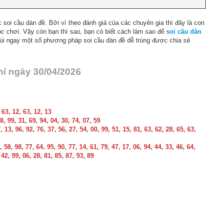
soi cầu dàn đề. Bởi vì theo đánh giá của các chuyên gia thì đây là con
c chơi. Vậy còn bạn thì sao, bạn có biết cách làm sao để
soi cầu dàn
túi ngay một số phương pháp soi cầu dàn đề dễ trúng được chia sẻ
hí ngày 30/04/2026
 63, 12, 63, 12, 13
38, 99, 31, 69, 94, 04, 30, 74, 07, 59
, 13, 96, 92, 76, 37, 56, 27, 54, 00, 99, 51, 15, 81, 63, 62, 28, 65, 63,
, 58, 98, 77, 64, 95, 90, 77, 14, 61, 79, 47, 17, 06, 94, 44, 33, 46, 64,
 42, 99, 06, 28, 81, 85, 87, 93, 89