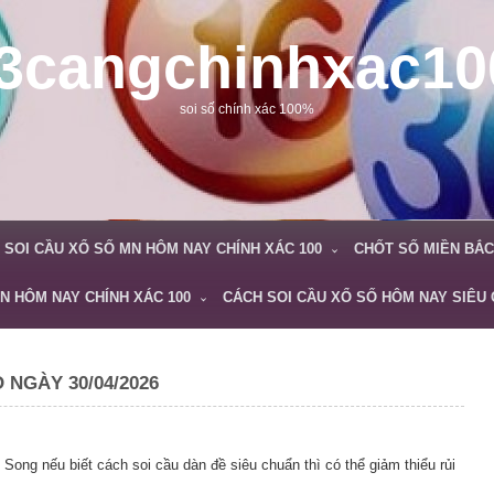
3cangchinhxac1
soi số chính xác 100%
SOI CẦU XỔ SỐ MN HÔM NAY CHÍNH XÁC 100
CHỐT SỐ MIỀN BẮC
N HÔM NAY CHÍNH XÁC 100
CÁCH SOI CẦU XỔ SỐ HÔM NAY SIÊU
NGÀY 30/04/2026
Song nếu biết cách soi cầu dàn đề siêu chuẩn thì có thể giảm thiểu rủi