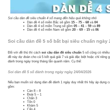
Soi cầu dàn đề siêu chuẩn 4 số mang đến hiệu quả không nhỏ
Dàn đề 4 số miền Bắc sẽ gồm
15
–
75
–
68
và
04
Dàn đề 4 số miền Trung sẽ gồm
05
–
41
–
59
và
89
Dàn đề 4 số miền Nam sẽ gồm
20
–
69
–
15
và
06
Soi cầu dàn đề 5 số bất bại siêu chuẩn ngày 
Đối với đề thủ thì cách
soi cầu dàn đề siêu chuẩn
5 số cũng có nhiều
đề này dự đoán cho cả 5 kết quả giải 7 và giải đặc biệt hoặc chỉ riêng 
đánh trong ngày trong tháng lẫn quanh năm. Cụ thể:
Soi dàn đề 5 số đánh trong ngày
ngày 24/04/2026
Nếu bạn muốn sử dụng dàn đề đánh 1 ngày duy nhất thì hãy áp dụng cá
gồm:
Càn 8 – 8
Đoài 5 – 1
Chấn 3
Tốn 0
Khảm 5
Cấn 4