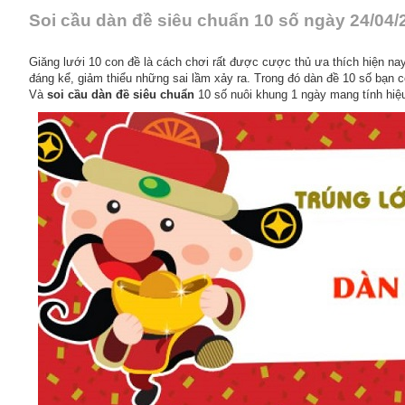
Soi cầu dàn đề siêu chuẩn 10 số ngày 24/04/
Giăng lưới 10 con đề là cách chơi rất được cược thủ ưa thích hiện na
đáng kể, giảm thiểu những sai lầm xảy ra. Trong đó dàn đề 10 số bạn 
Và
soi cầu dàn đề siêu chuẩn
10 số nuôi khung 1 ngày mang tính hiệ