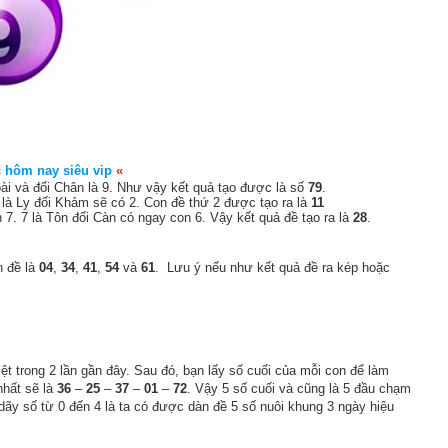
 hôm nay siêu vip
«
oài và đối Chân là 9. Như vậy kết quả tạo được là số
79
.
8 là Ly đối Khảm sẽ có 2. Con đề thứ 2 được tạo ra là
11
 7. 7 là Tôn đối Càn có ngay con 6. Vậy kết quả đề tạo ra là
28
.
n đề là
04
,
34
,
41
,
54
và
61
. Lưu ý nếu như kết quả đề ra kép hoặc
iệt trong 2 lần gần đây. Sau đó, bạn lấy số cuối của mỗi con để làm
nhất sẽ là
36
–
25
–
37
–
01
–
72
. Vậy 5 số cuối và cũng là 5 đầu chạm
 dãy số từ 0 đến 4 là ta có được dàn đề 5 số nuôi khung 3 ngày hiệu