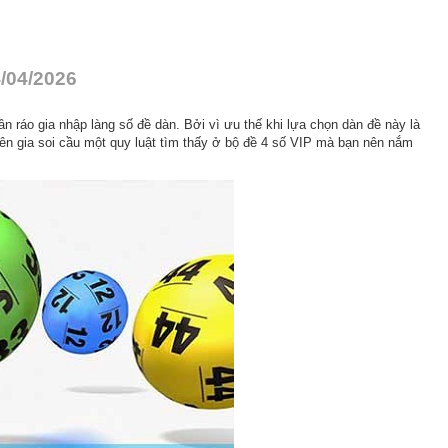
/04/2026
n ráo gia nhập làng số đề dàn. Bởi vì ưu thế khi lựa chọn dàn đề này là
ên gia soi cầu một quy luật tìm thấy ở bộ đề 4 số VIP mà bạn nên nắm