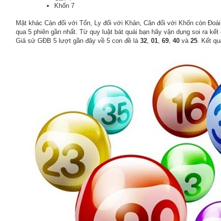
Khốn 7
Mặt khác Càn đối với Tốn, Ly đối với Khản, Cân đối với Khốn còn Đoài 
qua 5 phiên gần nhất. Từ quy luật bát quái bạn hãy vận dụng soi ra kết
Giả sử GĐB 5 lượt gần đây về 5 con đề là
32
,
01
,
69
,
40
và
25
. Kết qu