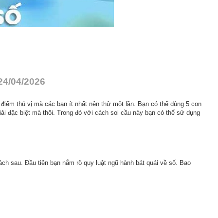
24/04/2026
 điểm thú vị mà các bạn ít nhất nên thử một lần. Bạn có thể dùng 5 con
giải đặc biệt mà thôi. Trong đó với cách soi cầu này bạn có thể sử dụng
ch sau. Đầu tiên bạn nắm rõ quy luật ngũ hành bát quái về số. Bao