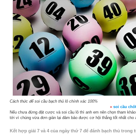
Cách thức để soi cầu bạch thủ lô chính xác 100%
»
soi cầu chố
Nếu chưa đừng đặt cược và soi cầu lô thì anh em nên chọn tham khả
tới vì chúng vừa đơn giản lại đảm bảo được cơ hội thắng tốt nhất cho
Kết hợp giải 7 và 4 của ngày thứ 7 để đánh bạch thủ trong t