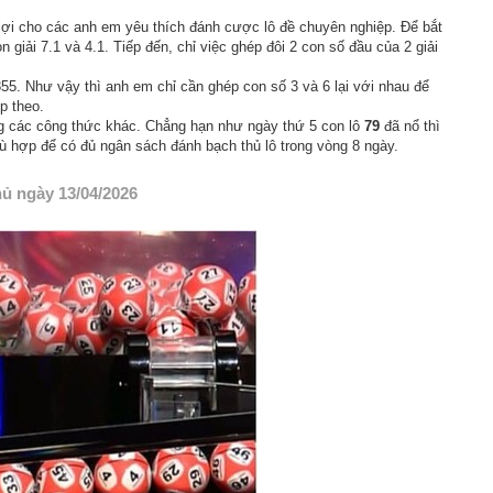
n lợi cho các anh em yêu thích đánh cược lô đề chuyên nghiệp. Để bắt
n giải 7.1 và 4.1. Tiếp đến, chỉ việc ghép đôi 2 con số đầu của 2 giải
55. Như vậy thì anh em chỉ cần ghép con số 3 và 6 lại với nhau để
ếp theo.
ang các công thức khác. Chẳng hạn như ngày thứ 5 con lô
79
đã nổ thì
ù hợp để có đủ ngân sách đánh bạch thủ lô trong vòng 8 ngày.
hủ ngày 13/04/2026