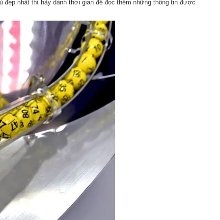
ủ đẹp nhất thì hãy dành thời gian để đọc thêm những thông tin được