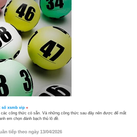
t số xsmb vip
«
o các công thức có sẵn. Và những công thức sau đây nên được để mắt
 anh em chọn đánh bạch thủ lô đề.
uần tiếp theo ngày 13/04/2026