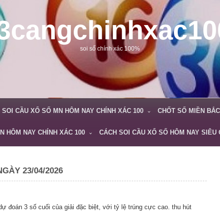
3cangchinhxac1
soi số chính xác 100%
SOI CẦU XỔ SỐ MN HÔM NAY CHÍNH XÁC 100
CHỐT SỐ MIỀN BẮC
N HÔM NAY CHÍNH XÁC 100
CÁCH SOI CẦU XỔ SỐ HÔM NAY SIÊU
GÀY 23/04/2026
 đoán 3 số cuối của giải đặc biệt, với tỷ lệ trúng cực cao. thu hút