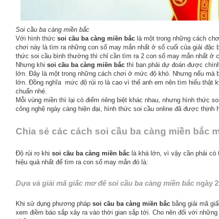
Soi cầu ba càng miền bắc
Với hình thức
soi cầu ba càng miền bắc
là một trong những cách chơ
chơi này là tìm ra những con số may mắn nhất ở số cuối của giải đặc bi
thức soi cầu bình thường thì chỉ cần tìm ra 2 con số may mắn nhất ở c
Nhưng khi
soi cầu ba càng miền bắc
thì bạn phải dự đoán được chính
lớn. Đây là một trong những cách chơi ở mức độ khó. Nhưng nếu mà b
lớn. Đồng nghĩa mức độ rủi ro là cao vì thế anh em nên tìm hiểu thật
chuẩn nhé.
Mỗi vùng miền thì lại có điểm riêng biệt khác nhau, nhưng hình thức so
công nghệ ngày càng hiện đại, hình thức soi cầu online đã được thịnh
Chia sẻ các cách soi cầu ba càng miền bắc m
Độ rủi ro khi
soi cầu ba càng miền bắc
là khá lớn, vì vậy cần phải c
hiệu quả nhất để tìm ra con số may mắn đó là:
Dựa và giải mã giấc mơ để soi cầu ba càng miền bắc
ngày 2
Khi sử dụng phương pháp
soi cầu ba càng miền bắc
bằng giải mã giấ
xem điềm báo sắp xảy ra vào thời gian sắp tới. Cho nên đối với nhữ