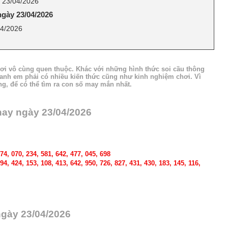
 23/04/2026
ngày 23/04/2026
04/2026
hơi vô cùng quen thuộc. Khác với những hình thức soi cầu thông
i anh em phải có nhiều kiến thức cũng như kinh nghiệm chơi. Vì
ng, để có thể tìm ra con số may mắn nhất.
nay ngày 23/04/2026
74, 070, 234, 581, 642, 477, 045, 698
94, 424, 153, 108, 413, 642, 950, 726, 827, 431, 430, 183, 145, 116,
ngày 23/04/2026