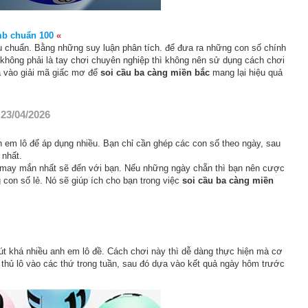
mb chuẩn 100
«
êu chuẩn. Bằng những suy luận phân tích. để đưa ra những con số chính
không phải là tay chơi chuyên nghiệp thì không nên sử dụng cách chơi
a vào giải mã giấc mơ để
soi cầu ba càng miền bắc
mang lại hiệu quả
23/04/2026
 em lô để áp dụng nhiều. Bạn chỉ cần ghép các con số theo ngày, sau
 nhất.
 may mắn nhất sẽ đến với bạn. Nếu những ngày chẵn thì bạn nên cược
con số lẻ. Nó sẽ giúp ích cho bạn trong việc
soi cầu ba càng miền
hút khá nhiều anh em lô đề. Cách chơi này thì dễ dàng thực hiện mà cơ
 thủ lô vào các thứ trong tuần, sau đó dựa vào kết quả ngày hôm trước