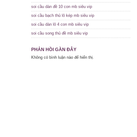
soi cầu dàn đề 10 con mb siêu vip
soi cầu bạch thủ lô kép mb siêu vip
soi cầu dàn lô 4 con mb siêu vip
soi cầu song thủ đề mb siêu vip
PHẢN HỒI GẦN ĐÂY
Không có bình luận nào để hiển thị.