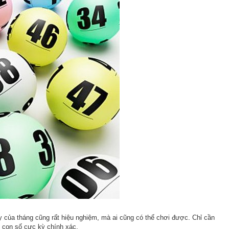
 của tháng cũng rất hiệu nghiệm, mà ai cũng có thể chơi được. Chỉ cần
 con số cực kỳ chính xác.