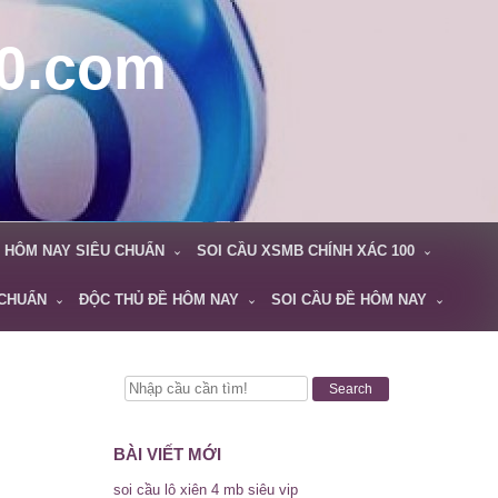
00.com
 HÔM NAY SIÊU CHUẨN
SOI CẦU XSMB CHÍNH XÁC 100
 CHUẨN
ĐỘC THỦ ĐỀ HÔM NAY
SOI CẦU ĐỀ HÔM NAY
Search
BÀI VIẾT MỚI
soi cầu lô xiên 4 mb siêu vip