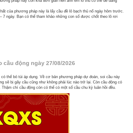
hương pháp này còn khá đơn giản nên anh em lô thủ có thể dễ dàng
chất của phương pháp này là lấy cầu đề lô bạch thủ nổ ngày hôm trước.
 – 7 ngày. Bạn có thể tham khảo những con số được chốt theo lô rơi
o cầu động ngày 27/08/2026
 có thể bỏ túi áp dụng. Về cơ bản phương pháp dự đoán, soi cầu này
ờng sẽ bị gãy cầu cũng như không phải lúc nào trở lại. Còn cầu động có
ại. Thậm chí cầu động còn có thể có một số cầu chu kỳ luân hồi đều.