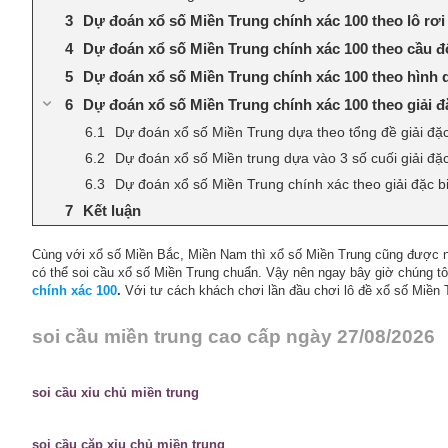
Dự đoán xổ số Miền Trung chính xác 100 theo lô rơi
Dự đoán xổ số Miền Trung chính xác 100 theo cầu đ
Dự đoán xổ số Miền Trung chính xác 100 theo hình 
Dự đoán xổ số Miền Trung chính xác 100 theo giải đặ
Dự đoán xổ số Miền Trung dựa theo tổng đề giải đặ
Dự đoán xổ số Miền trung dựa vào 3 số cuối giải đặ
Dự đoán xổ số Miền Trung chính xác theo giải đặc b
Kết luận
Cùng với xổ số Miền Bắc, Miền Nam thì xổ số Miền Trung cũng được n
có thể soi cầu xổ số Miền Trung chuẩn. Vậy nên ngay bây giờ chúng t
chính xác 100
.
Với tư cách khách chơi lần đầu chơi lô đề xổ số Miền
soi cầu miền trung cao cấp ngày 27/08/2026
soi cầu xỉu chủ miền trung
soi cầu cặp xỉu chủ miền trung