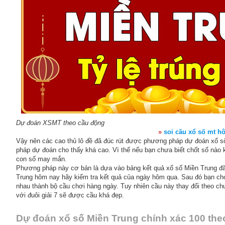
Dự đoán XSMT theo cầu động
»
soi cầu xổ số mt h
Vậy nên các cao thủ lô đề đã đúc rút được phương pháp dự đoán xổ s
pháp dự đoán cho thấy khá cao. Vì thế nếu bạn chưa biết chốt số nào 
con số may mắn.
Phương pháp này cơ bản là dựa vào bảng kết quả xổ số Miền Trung đã
Trung hôm nay hãy kiểm tra kết quả của ngày hôm qua. Sau đó bạn chọ
nhau thành bộ cầu chơi hàng ngày. Tuy nhiên cầu này thay đổi theo chu 
với đuôi giải 7 sẽ được cầu khá đẹp.
Dự đoán xổ số Miền Trung chính xác 100 the