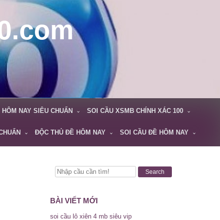
00.com
 HÔM NAY SIÊU CHUẨN
SOI CẦU XSMB CHÍNH XÁC 100
 CHUẨN
ĐỘC THỦ ĐỀ HÔM NAY
SOI CẦU ĐỀ HÔM NAY
Search
BÀI VIẾT MỚI
soi cầu lô xiên 4 mb siêu vip