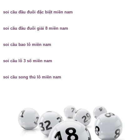
soi cầu đầu đuôi đặc biệt miền nam
soi cầu đầu đuôi giải 8 miền nam
soi cầu bao lô miền nam
soi cầu lô 3 số miền nam
soi cầu song thủ lô miền nam