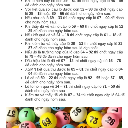
Khi lô hôm nay nổ con
29
–
81
thì chốt ngay cặp lô
48
–
56
để đánh cho ngày hôm sau.
Với kết quả soi cầu lô được con
52
–
98
thì chốt ngay cặp
lô
28
–
18
hoặc
80
–
66
để đánh cho ngày hôm sau.
Nếu như có lô
69
–
33
thì chốt ngay cặp lô
07
–
00
để đánh
cho ngày hôm sau.
Khi thấy đã về và nổ cặp lô
59
–
69
thì chốt ngay cặp lô
52
–
29
để đánh cho ngày hôm sau.
Nếu kết quả đã về
61
–
18
thì chốt ngay cặp lô
61
–
18
để
đánh cho ngày hôm sau.
Khi kiểm tra và thấy cặp lô
38
–
53
thì chốt ngay cặp lô
23
–
87
để đánh cho ngày hôm sau là đẹp nhất.
Nếu đó là trường hợp của lô đẹp
64
–
92
thì chốt ngay cặp
lô
79
–
48
để đánh cho ngày hôm sau.
Dấu hiệu khi lô đã về
07
–
12
thì chốt ngay cặp lô
16
–
78
để đánh cho ngày hôm sau.
XSMN kết quả thu được lô
85
–
01
thì chốt ngay cặp lô
04
–
04
để đánh cho ngày hôm sau.
Lô đã nổ
50
–
22
thì chốt ngay cặp lô
92
–
95
hoặc
37
–
85
,
để đánh cho ngày hôm sau.
Lô tô hôm qua về
34
–
71
thì chốt ngay cặp lô
71
–
50
để
đánh cho ngày hôm sau.
Kiểm tra và thấy đã về lô
87
–
34
thì chốt ngay cặp lô
64
để
đánh cho ngày hôm sau.