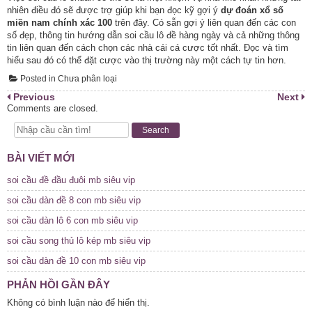
nhiên điều đó sẽ được trợ giúp khi bạn đọc kỹ gợi ý
dự đoán xổ số
miền nam chính xác 100
trên đây. Có sẵn gợi ý liên quan đến các con
số đẹp, thông tin hướng dẫn soi cầu lô đề hàng ngày và cả những thông
tin liên quan đến cách chọn các nhà cái cá cược tốt nhất. Đọc và tìm
hiểu sau đó có thể đặt cược vào thị trường này một cách tự tin hơn.
Posted in Chưa phân loại
Điều
Previous
Next
Comments are closed.
hướng
bài
Search
viết
BÀI VIẾT MỚI
soi cầu đề đầu đuôi mb siêu vip
soi cầu dàn đề 8 con mb siêu vip
soi cầu dàn lô 6 con mb siêu vip
soi cầu song thủ lô kép mb siêu vip
soi cầu dàn đề 10 con mb siêu vip
PHẢN HỒI GẦN ĐÂY
Không có bình luận nào để hiển thị.