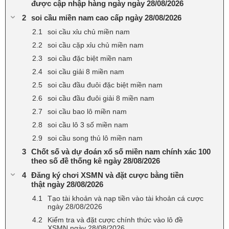
được cập nhập hàng ngày ngày 28/08/2026
soi cầu miền nam cao cấp ngày 28/08/2026
soi cầu xỉu chủ miền nam
soi cầu cặp xỉu chủ miền nam
soi cầu đặc biệt miền nam
soi cầu giải 8 miền nam
soi cầu đầu đuôi đặc biệt miền nam
soi cầu đầu đuôi giải 8 miền nam
soi cầu bao lô miền nam
soi cầu lô 3 số miền nam
soi cầu song thủ lô miền nam
Chốt số và dự đoán xổ số miền nam chính xác 100
theo số đề thống kê ngày 28/08/2026
Đăng ký chơi XSMN và đặt cược bằng tiền
thật ngày 28/08/2026
Tạo tài khoản và nạp tiền vào tài khoản cá cược
ngày 28/08/2026
Kiểm tra và đặt cược chính thức vào lô đề
XSMN ngày 28/08/2026