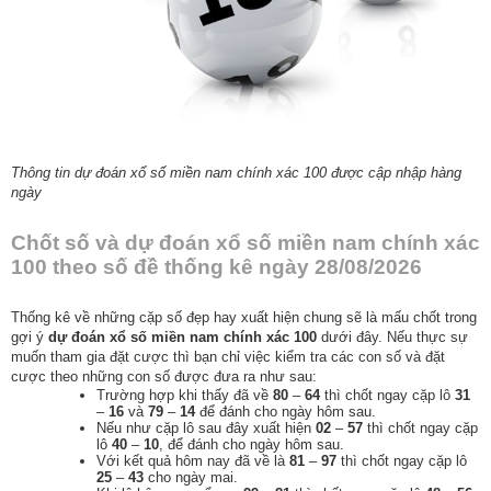
Thông tin dự đoán xổ số miền nam chính xác 100 được cập nhập hàng
ngày
Chốt số và dự đoán xổ số miền nam chính xác
100 theo số đề thống kê ngày 28/08/2026
Thống kê về những cặp số đẹp hay xuất hiện chung sẽ là mấu chốt trong
gợi ý
dự đoán xổ số miền nam chính xác 100
dưới đây. Nếu thực sự
muốn tham gia đặt cược thì bạn chỉ việc kiểm tra các con số và đặt
cược theo những con số được đưa ra như sau:
Trường hợp khi thấy đã về
80
–
64
thì chốt ngay cặp lô
31
–
16
và
79
–
14
để đánh cho ngày hôm sau.
Nếu như cặp lô sau đây xuất hiện
02
–
57
thì chốt ngay cặp
lô
40
–
10
, để đánh cho ngày hôm sau.
Với kết quả hôm nay đã về là
81
–
97
thì chốt ngay cặp lô
25
–
43
cho ngày mai.