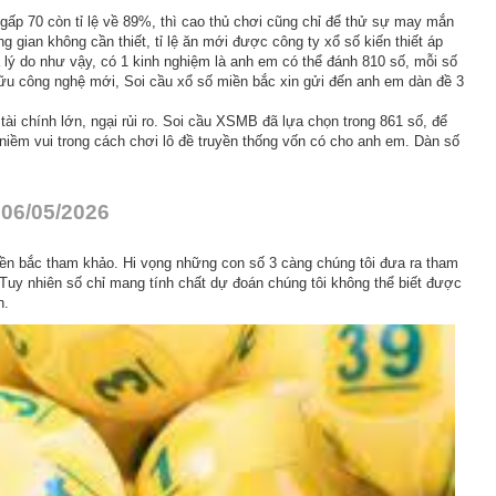
 gấp 70 còn tỉ lệ về 89%, thì cao thủ chơi cũng chỉ để thử sự may mắn
ung gian không cần thiết, tỉ lệ ăn mới được công ty xổ số kiến thiết áp
 lý do như vậy, có 1 kinh nghiệm là anh em có thể đánh 810 số, mỗi số
hữu công nghệ mới, Soi cầu xổ số miền bắc xin gửi đến anh em dàn đề 3
ài chính lớn, ngại rủi ro. Soi cầu XSMB đã lựa chọn trong 861 số, để
iềm vui trong cách chơi lô đề truyền thống vốn có cho anh em. Dàn số
06/05/2026
n bắc tham khảo. Hi vọng những con số 3 càng chúng tôi đưa ra tham
Tuy nhiên số chỉ mang tính chất dự đoán chúng tôi không thể biết được
h.