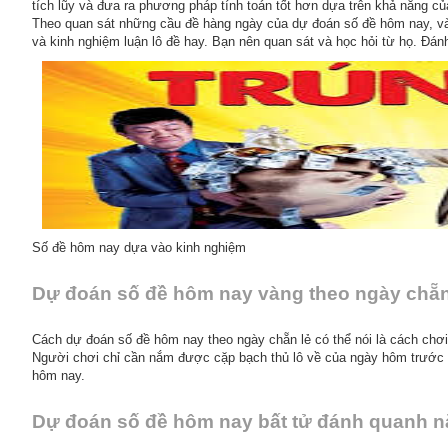
tích lũy và đưa ra phương pháp tính toán tốt hơn dựa trên khả năng củ
Theo quan sát những cầu đề hàng ngày của dự đoán số đề hôm nay, và
và kinh nghiệm luận lô đề hay. Bạn nên quan sát và học hỏi từ họ. Đá
Số đề hôm nay dựa vào kinh nghiệm
Dự đoán số đề hôm nay vàng theo ngày chẵn
Cách dự đoán số đề hôm nay theo ngày chẵn lẻ có thể nói là cách chơi
Người chơi chỉ cần nắm được cặp bạch thủ lô về của ngày hôm trước để
hôm nay.
Dự đoán số đề hôm nay bất tử đánh quanh n