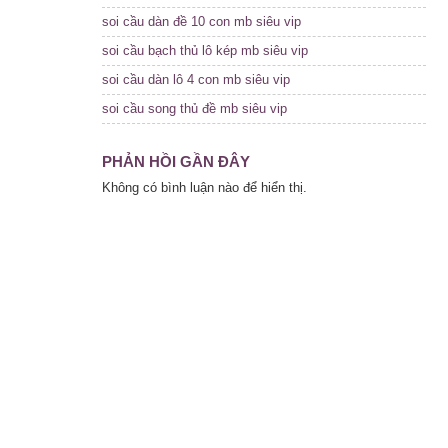
soi cầu dàn đề 10 con mb siêu vip
soi cầu bạch thủ lô kép mb siêu vip
soi cầu dàn lô 4 con mb siêu vip
soi cầu song thủ đề mb siêu vip
PHẢN HỒI GẦN ĐÂY
Không có bình luận nào để hiển thị.