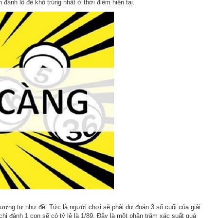
đánh lô đề khó trúng nhất ở thời điểm hiện tại.
 tương tự như đề. Tức là người chơi sẽ phải dự đoán 3 số cuối của giải
hỉ đánh 1 con sẽ có tỷ lệ là 1/89. Đây là một phần trăm xác suất quá