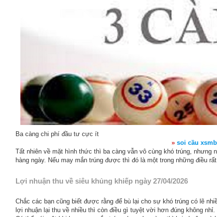
Ba càng chi phí đầu tư cực ít
»
soi cầu xsmb
Tất nhiên về mặt hình thức thì ba càng vẫn vô cùng khó trúng, nhưng n
hàng ngày. Nếu may mắn trúng được thì đó là một trong những điều rất 
Lợi nhuận thu về siêu khủng khiếp ngày 27/04/2026
Chắc các bạn cũng biết được rằng để bù lại cho sự khó trúng có lẽ nhi
lợi nhuận lại thu về nhiều thì còn điều gì tuyệt vời hơn đúng không nhỉ.