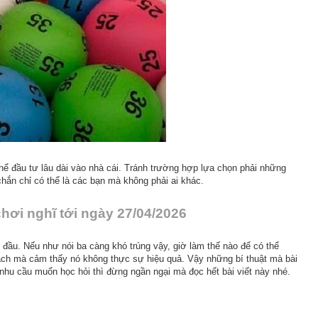
thể đầu tư lâu dài vào nhà cái. Tránh trường hợp lựa chọn phải những
 chắn chỉ có thể là các bạn mà không phải ai khác.
chơi nghĩ tới ngày 27/04/2026
đầu. Nếu như nói ba càng khó trúng vậy, giờ làm thế nào để có thể
 cách mà cảm thấy nó không thực sự hiệu quả. Vậy những bí thuật mà bài
nhu cầu muốn học hỏi thì đừng ngần ngại mà đọc hết bài viết này nhé.