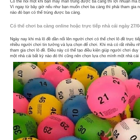
Có thể nói một khi bạn may mắn trúng được ba càng thì lợi nhuận mà bạ
Vì ngay từ bây giờ nếu như bạn muốn chơi ba càng thì phải tham gia n
nào đó bạn có thể trúng được ba càng.
Có thể chơi ba càng online hoặc trực tiếp nhà cái ngày 27/0
Ngày nay khi mà lô đề dần nổi lên người chơi có thể chơi lô đề trực tiếp
nhiều người chơi tin tưởng và lựa chọn để chơi. Khi mà có rất nhiều 
tham gia chơi lô đề. Điều này có thể tạo điều kiện giúp người chơi duy
một nhà cái bất kỳ nào đó thì cũng nên chọn lựa cho mình một nhà cái 