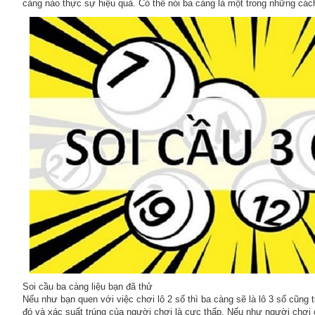
càng nào thực sự hiệu quả. Có thể nói ba càng là một trong những cách 
Soi cầu ba càng liệu bạn đã thử
Nếu như bạn quen với việc chơi lô 2 số thì ba càng sẽ là lô 3 số cũng
đó và xác suất trúng của người chơi là cực thấp. Nếu như người chơi c