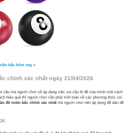
miền bắc hôm nay
«
c chính xác nhất ngày 21/04/2026
i cầu mà người chơi sẽ áp dụng việc soi cầu lô đề của mình một cách
ách hiệu quả thì người chơi cần phải tính toán về các phương thức soi
àn đề miền bắc chính xác nhất
mà người chơi nên áp dụng để dàn đề
026