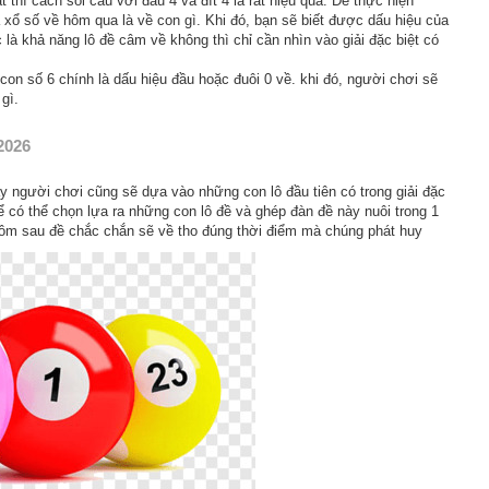
thì cách soi cầu với đầu 4 và đít 4 là rất hiệu quả. Để thực hiện
 xổ số về hôm qua là về con gì. Khi đó, bạn sẽ biết được dấu hiệu của
là khả năng lô đề câm về không thì chỉ cần nhìn vào giải đặc biệt có
 con số 6 chính là dấu hiệu đầu hoặc đuôi 0 về. khi đó, người chơi sẽ
 gì.
2026
 người chơi cũng sẽ dựa vào những con lô đầu tiên có trong giải đặc
ể có thể chọn lựa ra những con lô đề và ghép đàn đề này nuôi trong 1
hôm sau đề chắc chắn sẽ về tho đúng thời điểm mà chúng phát huy