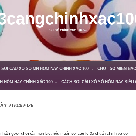
3cangchinhxac1
soi số chính xác 100%
SOI CẦU XỔ SỐ MN HÔM NAY CHÍNH XÁC 100
CHỐT SỐ MIỀN BẮC
N HÔM NAY CHÍNH XÁC 100
CÁCH SOI CẦU XỔ SỐ HÔM NAY SIÊU
Y 21/04/2026
nhất người chơi cần nên biết nếu muốn soi cầu lô đề chuẩn chính và có