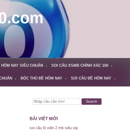
00.com
 HÔM NAY SIÊU CHUẨN
SOI CẦU XSMB CHÍNH XÁC 100
 CHUẨN
ĐỘC THỦ ĐỀ HÔM NAY
SOI CẦU ĐỀ HÔM NAY
Search
BÀI VIẾT MỚI
soi cầu lô xiên 2 mb siêu vip