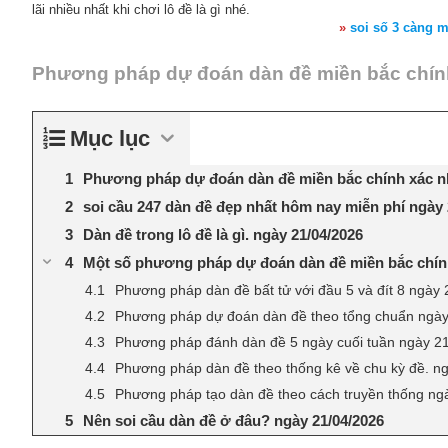
lãi nhiều nhất khi chơi lô đề là gì nhé.
»
soi số 3 càng m
Phương pháp dự đoán dàn đề miền bắc chính
Mục lục
Phương pháp dự đoán dàn đề miền bắc chính xác nh
soi cầu 247 dàn đề đẹp nhất hôm nay miễn phí ngày 
Dàn đề trong lô đề là gì. ngày 21/04/2026
Một số phương pháp dự đoán dàn đề miền bắc chính
Phương pháp dàn đề bất tử với đầu 5 và đít 8 ngày
Phương pháp dự đoán dàn đề theo tổng chuẩn ngày
Phương pháp đánh dàn đề 5 ngày cuối tuần ngày 2
Phương pháp dàn đề theo thống kê về chu kỳ đề. n
Phương pháp tạo dàn đề theo cách truyền thống ng
Nên soi cầu dàn đề ở đâu? ngày 21/04/2026