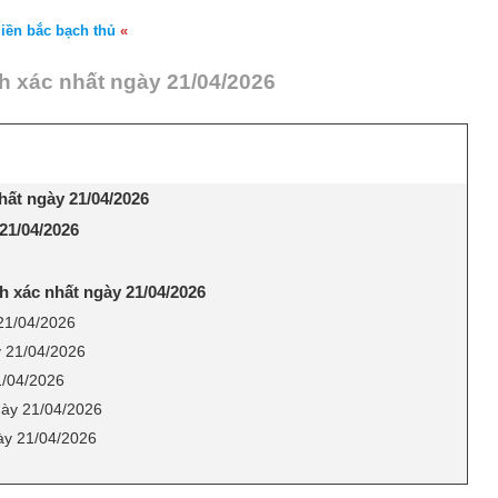
iền bắc bạch thủ
«
 xác nhất ngày 21/04/2026
ất ngày 21/04/2026
21/04/2026
 xác nhất ngày 21/04/2026
 21/04/2026
 21/04/2026
1/04/2026
gày 21/04/2026
ày 21/04/2026