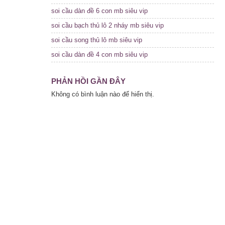
soi cầu dàn đề 6 con mb siêu vip
soi cầu bạch thủ lô 2 nháy mb siêu vip
soi cầu song thủ lô mb siêu vip
soi cầu dàn đề 4 con mb siêu vip
PHẢN HỒI GẦN ĐÂY
Không có bình luận nào để hiển thị.