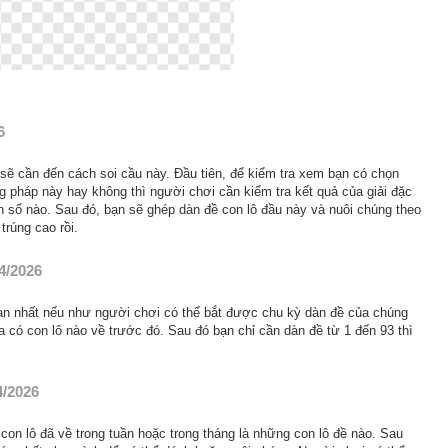
6
 sẽ cần đến cách soi cầu này. Đầu tiên, để kiểm tra xem bạn có chọn
 pháp này hay không thì người chơi cần kiểm tra kết quả của giải đặc
con số nào. Sau đó, bạn sẽ ghép dàn đề con lô đầu này và nuôi chúng theo
trúng cao rồi.
4/2026
ian nhất nếu như người chơi có thể bắt được chu kỳ dàn đề của chúng
a có con lô nào về trước đó. Sau đó bạn chỉ cần dàn đề từ 1 đến 93 thì
4/2026
con lô đã về trong tuần hoặc trong tháng là những con lô đề nào. Sau