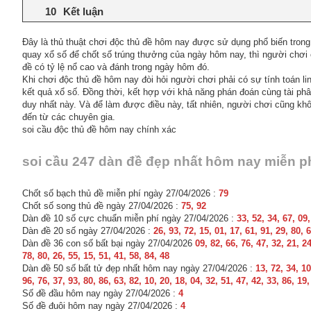
Kết luận
Đây là thủ thuật chơi độc thủ đề hôm nay được sử dụng phổ biến trong 
quay xổ số để chốt số trúng thưởng của ngày hôm nay, thì người chơi
đề có tỷ lệ nổ cao và đánh trong ngày hôm đó.
Khi chơi độc thủ đề hôm nay đòi hỏi người chơi phải có sự tính toán l
kết quả xổ số. Đồng thời, kết hợp với khả năng phán đoán cùng tài ph
duy nhất này. Và để làm được điều này, tất nhiên, người chơi cũng khô
đến từ các chuyên gia.
soi cầu độc thủ đề hôm nay chính xác
soi cầu 247 dàn đề đẹp nhất hôm nay miễn p
Chốt số bạch thủ đề miễn phí ngày 27/04/2026 :
79
Chốt số song thủ đề ngày 27/04/2026 :
75, 92
Dàn đề 10 số cực chuẩn miễn phí ngày 27/04/2026 :
33, 52, 34, 67, 09,
Dàn đề 20 số ngày 27/04/2026 :
26, 93, 72, 15, 01, 17, 61, 91, 29, 80, 
Dàn đề 36 con số bất bại ngày 27/04/2026
09, 82, 66, 76, 47, 32, 21, 24
78, 80, 26, 55, 15, 51, 41, 58, 84, 48
Dàn đề 50 số bất tử đẹp nhất hôm nay ngày 27/04/2026 :
13, 72, 34, 10
96, 76, 37, 93, 80, 86, 63, 82, 10, 20, 18, 04, 32, 51, 47, 42, 33, 86, 19,
Số đề đầu hôm nay ngày 27/04/2026 :
4
Số đề đuôi hôm nay ngày 27/04/2026 :
4