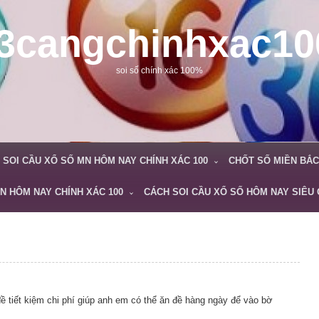
3cangchinhxac1
soi số chính xác 100%
SOI CẦU XỔ SỐ MN HÔM NAY CHÍNH XÁC 100
CHỐT SỐ MIỀN BẮC
N HÔM NAY CHÍNH XÁC 100
CÁCH SOI CẦU XỔ SỐ HÔM NAY SIÊU
đề tiết kiệm chi phí giúp anh em có thể ăn đề hàng ngày để vào bờ