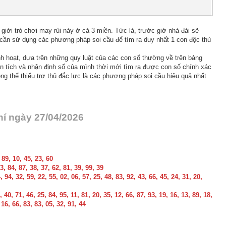
giới trò chơi may rủi này ở cả 3 miền. Tức là, trước giờ nhà đài sẽ
 cần sử dụng các phương pháp soi cầu để tìm ra duy nhất 1 con độc thủ
inh hoạt, dựa trên những quy luật của các con số thường về trên bảng
ân tích và nhận định số của mình thời mới tìm ra được con số chính xác
ng thể thiếu trợ thủ đắc lực là các phương pháp soi cầu hiệu quả nhất
hí ngày 27/04/2026
 89, 10, 45, 23, 60
63, 84, 87, 38, 37, 62, 81, 39, 99, 39
, 94, 32, 59, 22, 55, 02, 06, 57, 25, 48, 83, 92, 43, 66, 45, 24, 31, 20,
, 40, 71, 46, 25, 84, 95, 11, 81, 20, 35, 12, 66, 87, 93, 19, 16, 13, 89, 18,
 16, 66, 83, 83, 05, 32, 91, 44