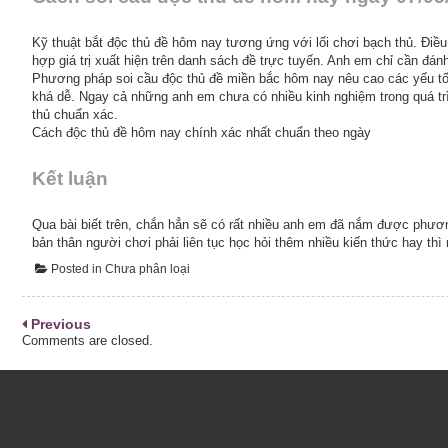
Kỹ thuật bắt độc thủ đề hôm nay tương ứng với lối chơi bạch thủ. Điề
hợp giá trị xuất hiện trên danh sách đề trực tuyến. Anh em chỉ cần đá
Phương pháp soi cầu độc thủ đề miền bắc hôm nay nêu cao các yếu t
khá dễ. Ngay cả những anh em chưa có nhiều kinh nghiệm trong quá trì
thủ chuẩn xác.
Cách độc thủ đề hôm nay chính xác nhất chuẩn theo ngày
Kết luận
Qua bài biết trên, chắn hẳn sẽ có rất nhiều anh em đã nắm được phươn
bản thân người chơi phải liên tục học hỏi thêm nhiều kiến thức hay thì
Posted in Chưa phân loại
Điều
Previous
Comments are closed.
hướng
bài
viết