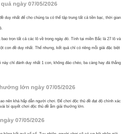
 quả ngày 07/05/2026
duy nhất để cho chúng ta có thể tập trung tất cả tiền bạc, thời gian
ề.
 bao trọn tất cả các lô về trong ngày đó. Tính tại miền Bắc là 27 lô và
t con đề duy nhất. Thế nhưng, kết quả chỉ có riêng mỗi giải đặc biệt
i này chỉ đánh duy nhất 1 con, không đảo chéo, ba càng hay đá thẳng
 thưởng lớn ngày 07/05/2026
 cao nên khá hấp dẫn người chơi. Để chơi độc thủ đề đạt độ chính xác
ài bí quyết chơi độc thủ đề ẵm giải thưởng lớn.
 ngày 07/05/2026
g bảng kết quả xổ số. Tuy nhiên, người chơi sẽ có cơ hội nhận giải