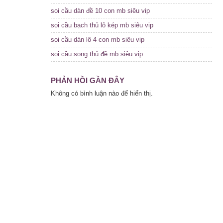
soi cầu dàn đề 10 con mb siêu vip
soi cầu bạch thủ lô kép mb siêu vip
soi cầu dàn lô 4 con mb siêu vip
soi cầu song thủ đề mb siêu vip
PHẢN HỒI GẦN ĐÂY
Không có bình luận nào để hiển thị.