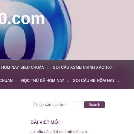
00.com
 HÔM NAY SIÊU CHUẨN
SOI CẦU XSMB CHÍNH XÁC 100
 CHUẨN
ĐỘC THỦ ĐỀ HÔM NAY
SOI CẦU ĐỀ HÔM NAY
Search
BÀI VIẾT MỚI
soi cầu dàn lô 4 con mb siêu vip