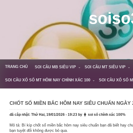
Skip
to
content
soiso
TRANG CHỦ
SOI CẦU MB SIÊU VIP
SOI CẦU MT SIÊU VIP
SOI CẦU XỔ SỐ MT HÔM NAY CHÍNH XÁC 100
SOI CẦU XỔ SỐ M
CHỐT SỐ MIỀN BẮC HÔM NAY SIÊU CHUẨN NGÀY 2
đã câp nhật:
Thứ Hai, 19/01/2026 - 19:23
by
soi số chính xác 100%
Mô tả: Bí kíp chốt số miền bắc hôm nay siêu chuẩn bạn đã biết hay c
bạn tuyệt đối không được bỏ qua.