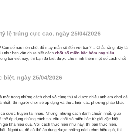
tỷ lệ trúng cực cao. ngày 25/04/2026
ớn? Con số nào nên chốt để may mắn sẽ đến với bạn?… Chắc rằng, đây là
ếu như bạn vẫn chưa biết cách
chốt số miền bắc hôm nay siêu
 xong bài viết này, thì bạn đã biết được cho mình thêm một số cách chốt
c biệt. ngày 25/04/2026
 là một trong những cách chơi vô cùng thú vị được nhiều anh em chơi cá
ả nhất, thì người chơi sẽ áp dụng và thực hiện các phương pháp khác
i cá cược truyền tai nhau. Nhưng, những cách đánh chuẩn nhất, giúp
 thể áp dụng những cách soi cầu chốt số miền bắc từ giải đặc biệt.
 giá khá hiệu quả. Với cách thực hiện như này, thì bạn thực hiện,
hất. Ngoài ra, để có thể áp dụng được những cách chơi hiệu quả, thì