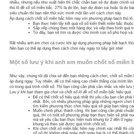
nhiều, nhưng nếu như xuất hiện thì chắc chắn bạn sẽ dự đoán chính x
thủ lô đề xổ số miền bắc. 27% là do lộn, bạn dự đoán sai hoặc là do
siêu chuẩn thì bạn nên thử sức mình một lần với cách chơi này.
Áp dụng cách chốt số miền bắc hôm nay với phương pháp bạch thủ lô 
Bạn thực hiện lấy kết quả xổ số kiến thiết miền bắc thuộc 
Sắp xếp chúng theo một hàng dọc và xếp theo hình quả t
Từ đây, bạn sẽ tìm ra được cho mình con số phù hợp và
Rất nhiều anh em chơi cá cược khi áp dụng phương pháp bắt bạch thủ 
Nên bạn có thể áp dụng theo cách chơi này ngay từ bây giờ nhé!
Một số lưu ý khi anh em muốn chốt số miền 
Như vậy, chúng tôi đã chia sẻ đến bạn những cách chơi, chốt số miền
áp dụng ngay. Tuy nhiên, để có thể nâng cao chiến thắng của mình lên
có trong quá trình chốt số. Thì bạn cũng cần phải cân nhắc và nên lư
Lưu ý khi bạn tham gia chơi và chốt số lô đề xổ số miền bắc hiệu quả.
Để có thể chốt số hiệu quả nhất thì yêu cầu bạn cần phả
nhất. Bởi, có nhiều phương pháp giúp những người chơi k
tìm kiếm phương thức chơi hiệu quả sẽ giúp bạn nâng cao
Muốn chinh phục thành công, thì bạn cũng cần phải chuẩ
quả, thì có một số phương pháp bạn thực hiện sẽ phải nu
mà sẽ yêu cầu bạn thực hiện nuôi khung từ 2 đến 0 ngày. T
khung và theo sát được quá trình chốt số.
Khi chơi chốt số miền bắc hôm nay chính xác nhất thì cũn
xổ số thì không phải ngày một ngày hai là có thể thành 