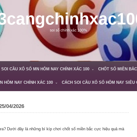
3cangchinhxac1
soi số chính xác 100%
SOI CẦU XỔ SỐ MN HÔM NAY CHÍNH XÁC 100
CHỐT SỐ MIỀN BẮC
N HÔM NAY CHÍNH XÁC 100
CÁCH SOI CẦU XỔ SỐ HÔM NAY SIÊU
5/04/2026
hưa? Dưới đây là những bí kíp chơi chốt số miền bắc cực hiệu quả mà