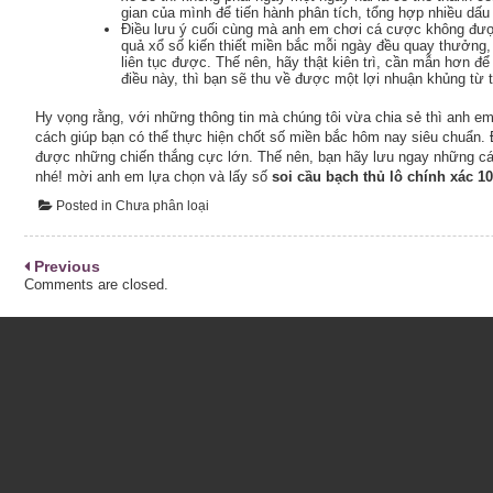
gian của mình để tiến hành phân tích, tổng hợp nhiều dấ
Điều lưu ý cuối cùng mà anh em chơi cá cược không được 
quả xổ số kiến thiết miền bắc mỗi ngày đều quay thưởng,
liên tục được. Thế nên, hãy thật kiên trì, cần mẫn hơn đ
điều này, thì bạn sẽ thu về được một lợi nhuận khủng từ 
Hy vọng rằng, với những thông tin mà chúng tôi vừa chia sẻ thì anh e
cách giúp bạn có thể thực hiện chốt số miền bắc hôm nay siêu chuẩn. 
được những chiến thắng cực lớn. Thế nên, bạn hãy lưu ngay những các
nhé! mời anh em lựa chọn và lấy số
soi cầu bạch thủ lô chính xác 1
Posted in Chưa phân loại
Điều
Previous
Comments are closed.
hướng
bài
viết