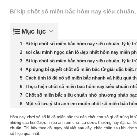
Bí kíp chốt số miền bắc hôm nay siêu chuẩn, 
Mục lục
Bí kíp chốt số miền bắc hôm nay siêu chuẩn, tỷ lệ t
soi cầu minh ngọc dàn lô đẹp nhất hôm nay miễn ph
Bí kíp chốt số miền bắc hôm nay siêu chuẩn, tỷ lệ t
Áp dụng bí quyết chốt số miền bắc từ giải đặc biệt. 
Cách tính lô đề xổ số miền bắc nhanh và hiệu quả th
Thực hiện chốt số miền bắc hôm nay siêu chuẩn nh
Chốt số miền bắc siêu chuẩn nhờ phương pháp bạch 
Một số lưu ý khi anh em muốn chốt số miền bắc hôm
Hôm nay chơi xổ số lô đề miền bắc thì nên chốt con số gì để trúng l
những câu hỏi được nhiều anh em chơi cá cược thường hay đặt ra. N
chuẩn
. Thì hãy theo dõi ngay bài viết sau đây, chắc chắn sau khi đọc
số hiệu quả nhất.