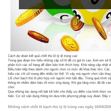
Cách dự đoán kết quả chốt thủ lô tỷ lệ trúng cao
Trong giai đoạn tìm hiểu những cặp số lô đề có giá trị cao. Anh em sẽ 
phân tích các số hạng để đảm bảo tính thích hợp. Khả năng cập nhật d
Điều kiện tiếp theo dành cho người chơi có mức độ khai thác lớn. Các 
hiểu các chỉ số mang đến nhiều lợi thế. Vì vậy mà người chơi cần thay
Lối chơi bạch thủ lô phù hợp với người mới bắt đầu. Trong quá trình vậ
thông tin nhằm đảm bảo về mức ứng dụng. Khi gia tăng mức độ lãi cao. 
chơi.
Qua những tác dụng nổi bật kể trên cho thấy ưu điểm của hình thức so
hiện. Cơ sở vận dụng thông tin dựa trên phương pháp suy đoán. Đây cũn
Những cách chốt lô bạch thủ tỷ lệ trúng cao ngày 16/04/202