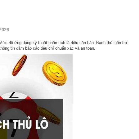
2026
Mức độ ứng dụng kỹ thuật phân tích là điều căn bản. Bạch thủ luôn trở
 thông tin đảm bảo các tiêu chí chuẩn xác và an toan.