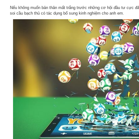
Nếu không muốn bản thân mất trắng trước những cơ hội đầu tư cực đã
soi cầu bạch thủ có tác dụng bổ sung kinh nghiệm cho anh em.