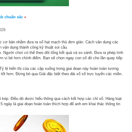
mb chuẩn xác
«
026
ức cơ bản nhằm đưa ra số hạt mạch thủ đơn giản. Cách vận dụng các
ạn vận dụng thành công kỹ thuật soi cầu.
. Người chơi có thể theo dõi tổng kết quả và so sánh. Đưa ra phép tính
đơn vị bé hơn chính điểm. Bạn sẽ chọn ngay con số đó cho lần quay tiếp
Tỷ lệ hiển thị của các cặp xuống trong giai đoạn này hoàn toàn tương
ốt hơn. Đừng bỏ qua Giải đặc biệt theo đài xổ số trực tuyến các miền.
 kép. Điều đó được hiểu thông qua cách kết hợp các chỉ số. Hàng loạt
 5 ngày là giai đoạn hoàn toàn thích hợp để anh em khai thác thông tin