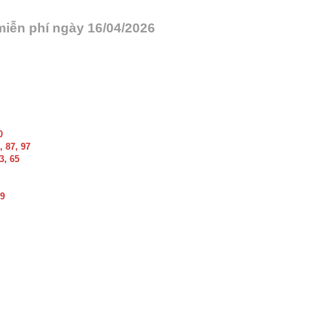
miễn phí ngày 16/04/2026
0
, 87, 97
93, 65
99