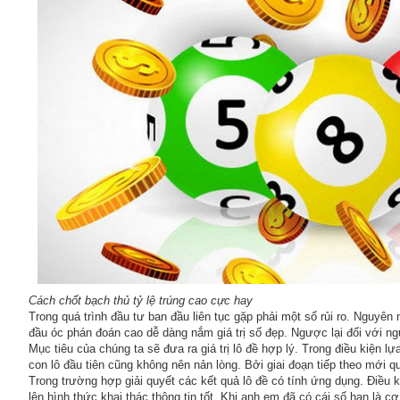
Cách chốt bạch thủ tỷ lệ trúng cao cực hay
Trong quá trình đầu tư ban đầu liên tục gặp phải một số rủi ro. Nguyên
đầu óc phán đoán cao dễ dàng nắm giá trị số đẹp. Ngược lại đối với n
Mục tiêu của chúng ta sẽ đưa ra giá trị lô đề hợp lý. Trong điều kiện l
con lô đầu tiên cũng không nên nản lòng. Bởi giai đoạn tiếp theo mới q
Trong trường hợp giải quyết các kết quả lô đề có tính ứng dụng. Điều 
lên hình thức khai thác thông tin tốt. Khi anh em đã có cái số hạn là c