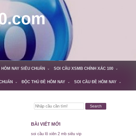
00.com
 HÔM NAY SIÊU CHUẨN
SOI CẦU XSMB CHÍNH XÁC 100
 CHUẨN
ĐỘC THỦ ĐỀ HÔM NAY
SOI CẦU ĐỀ HÔM NAY
Search
BÀI VIẾT MỚI
soi cầu lô xiên 2 mb siêu vip