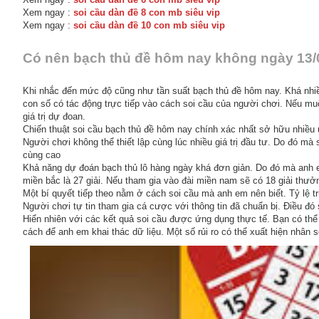
Xem ngay :
soi cầu dàn đề 8 con mb siêu vip
Xem ngay :
soi cầu dàn đề 10 con mb siêu vip
Có nên bạch thủ đề hôm nay không ngày 13/
Khi nhắc đến mức độ cũng như tần suất bạch thủ đề hôm nay. Khá nhiề
con số có tác động trực tiếp vào cách soi cầu của người chơi. Nếu mu
giá trị dự đoan.
Chiến thuật soi cầu bạch thủ đề hôm nay chính xác nhất sở hữu nhiều ư
Người chơi không thể thiết lập cùng lúc nhiều giá trị đầu tư. Do đó mà 
cùng cao
Khả năng dự đoán bạch thủ lô hàng ngày khá đơn giản. Do đó mà anh e
miền bắc là 27 giải. Nếu tham gia vào đài miền nam sẽ có 18 giải thưở
Một bí quyết tiếp theo nằm ở cách soi cầu mà anh em nên biết. Tỷ lệ
Người chơi tự tin tham gia cá cược với thông tin đã chuẩn bị. Điều đ
Hiển nhiên với các kết quả soi cầu được ứng dụng thực tế. Bạn có thể 
cách để anh em khai thác dữ liệu. Một số rủi ro có thể xuất hiện nhân