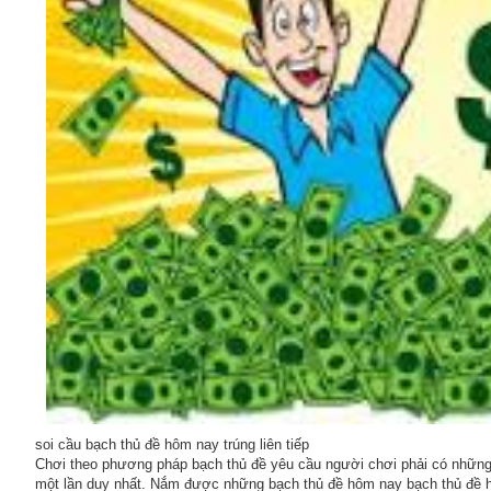
soi cầu bạch thủ đề hôm nay trúng liên tiếp
Chơi theo phương pháp bạch thủ đề yêu cầu người chơi phải có những 
một lần duy nhất. Nắm được những bạch thủ đề hôm nay bạch thủ đề h