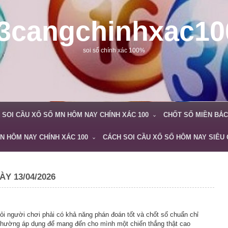
3cangchinhxac1
soi số chính xác 100%
SOI CẦU XỔ SỐ MN HÔM NAY CHÍNH XÁC 100
CHỐT SỐ MIỀN BẮC
N HÔM NAY CHÍNH XÁC 100
CÁCH SOI CẦU XỔ SỐ HÔM NAY SIÊU
Y 13/04/2026
ỏi người chơi phải có khả năng phán đoán tốt và chốt số chuẩn chỉ
 thường áp dụng để mang đến cho mình một chiến thắng thật cao