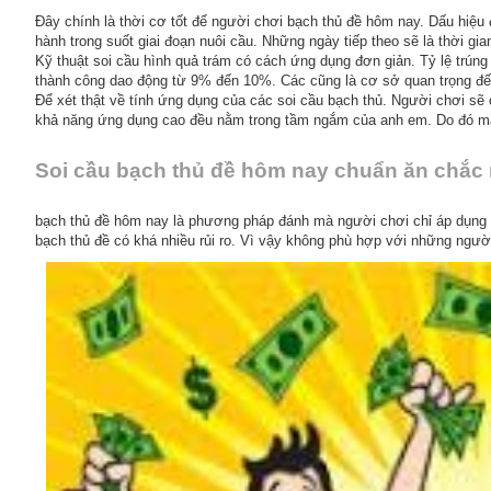
Đây chính là thời cơ tốt để người chơi bạch thủ đề hôm nay. Dấu hiệu 
hành trong suốt giai đoạn nuôi cầu. Những ngày tiếp theo sẽ là thời gi
Kỹ thuật soi cầu hình quả trám có cách ứng dụng đơn giản. Tỷ lệ trún
thành công dao động từ 9% đến 10%. Các cũng là cơ sở quan trọng đến
Để xét thật về tính ứng dụng của các soi cầu bạch thủ. Người chơi sẽ 
khả năng ứng dụng cao đều nằm trong tầm ngắm của anh em. Do đó mà 
Soi cầu bạch thủ đề hôm nay chuẩn ăn chắc 
bạch thủ đề hôm nay là phương pháp đánh mà người chơi chỉ áp dụng đ
bạch thủ đề có khá nhiều rủi ro. Vì vậy không phù hợp với những ngườ